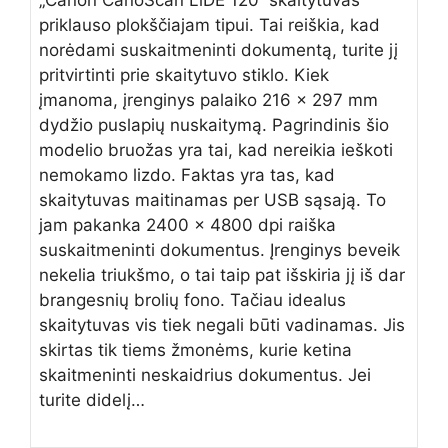
„Canon CanoScan LiDE 120“ skaitytuvas
priklauso plokščiajam tipui. Tai reiškia, kad
norėdami suskaitmeninti dokumentą, turite jį
pritvirtinti prie skaitytuvo stiklo. Kiek
įmanoma, įrenginys palaiko 216 x 297 mm
dydžio puslapių nuskaitymą. Pagrindinis šio
modelio bruožas yra tai, kad nereikia ieškoti
nemokamo lizdo. Faktas yra tas, kad
skaitytuvas maitinamas per USB sąsają. To
jam pakanka 2400 x 4800 dpi raiška
suskaitmeninti dokumentus. Įrenginys beveik
nekelia triukšmo, o tai taip pat išskiria jį iš dar
brangesnių brolių fono. Tačiau idealus
skaitytuvas vis tiek negali būti vadinamas. Jis
skirtas tik tiems žmonėms, kurie ketina
skaitmeninti neskaidrius dokumentus. Jei
turite didelį…