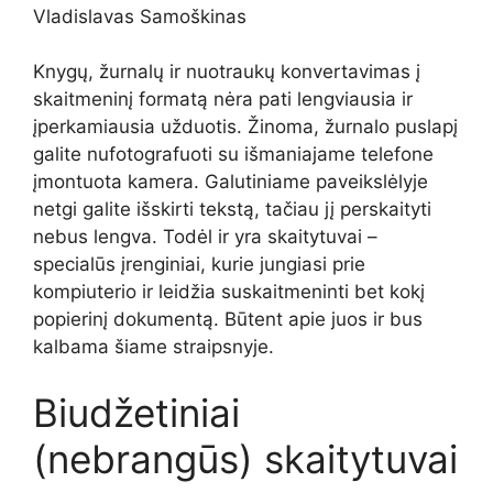
Vladislavas Samoškinas
Knygų, žurnalų ir nuotraukų konvertavimas į
skaitmeninį formatą nėra pati lengviausia ir
įperkamiausia užduotis. Žinoma, žurnalo puslapį
galite nufotografuoti su išmaniajame telefone
įmontuota kamera. Galutiniame paveikslėlyje
netgi galite išskirti tekstą, tačiau jį perskaityti
nebus lengva. Todėl ir yra skaitytuvai –
specialūs įrenginiai, kurie jungiasi prie
kompiuterio ir leidžia suskaitmeninti bet kokį
popierinį dokumentą. Būtent apie juos ir bus
kalbama šiame straipsnyje.
Biudžetiniai
(nebrangūs) skaitytuvai