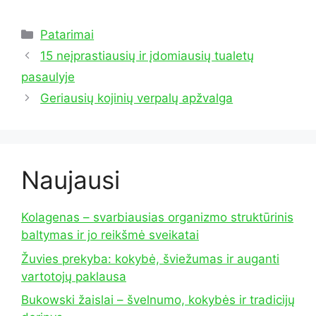
Kategorijos
Patarimai
15 neįprastiausių ir įdomiausių tualetų
pasaulyje
Geriausių kojinių verpalų apžvalga
Naujausi
Kolagenas – svarbiausias organizmo struktūrinis
baltymas ir jo reikšmė sveikatai
Žuvies prekyba: kokybė, šviežumas ir auganti
vartotojų paklausa
Bukowski žaislai – švelnumo, kokybės ir tradicijų