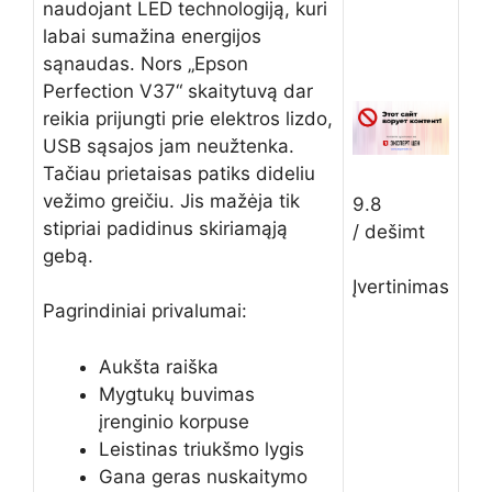
naudojant LED technologiją, kuri
labai sumažina energijos
sąnaudas. Nors „Epson
Perfection V37“ skaitytuvą dar
reikia prijungti prie elektros lizdo,
USB sąsajos jam neužtenka.
Tačiau prietaisas patiks dideliu
vežimo greičiu. Jis mažėja tik
9.8
stipriai padidinus skiriamąją
/ dešimt
gebą.
Įvertinimas
Pagrindiniai privalumai:
Aukšta raiška
Mygtukų buvimas
įrenginio korpuse
Leistinas triukšmo lygis
Gana geras nuskaitymo