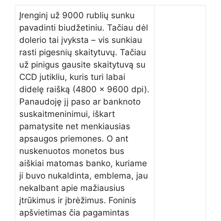
Įrenginį už 9000 rublių sunku
pavadinti biudžetiniu. Tačiau dėl
dolerio tai įvyksta – vis sunkiau
rasti pigesnių skaitytuvų. Tačiau
už pinigus gausite skaitytuvą su
CCD jutikliu, kuris turi labai
didelę raišką (4800 x 9600 dpi).
Panaudoję jį paso ar banknoto
suskaitmeninimui, iškart
pamatysite net menkiausias
apsaugos priemones. O ant
nuskenuotos monetos bus
aiškiai matomas banko, kuriame
ji buvo nukaldinta, emblema, jau
nekalbant apie mažiausius
įtrūkimus ir įbrėžimus. Foninis
apšvietimas čia pagamintas