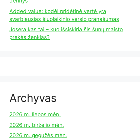
derinys
Added value: kodėl pridėtinė vertė yra
svarbiausias šiuolaikinio verslo pranašumas
Josera kas tai – kuo išsiskiria šis šunų maisto
prekės ženklas?
Archyvas
2026 m. liepos mėn.
2026 m. birželio mėn.
2026 m. gegužės mėn.