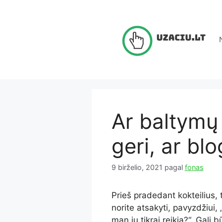
Pereiti
prie
turinio
Ar baltymų 
geri, ar blo
9 birželio, 2021
pagal
fonas
Prieš pradedant kokteilius, t
norite atsakyti, pavyzdžiui, 
man jų tikrai reikia?“. Gali b