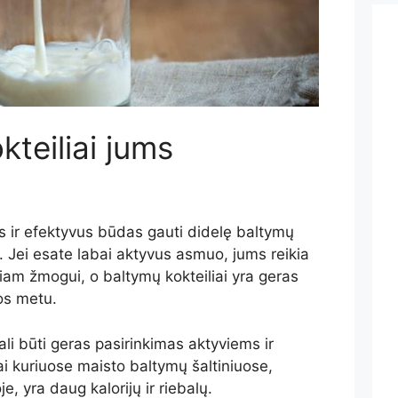
kteiliai jums
as ir efektyvus būdas gauti didelę baltymų
. Jei esate labai aktyvus asmuo, jums reikia
am žmogui, o baltymų kokteiliai yra geras
os metu.
ali būti geras pasirinkimas aktyviems ir
ai kuriuose maisto baltymų šaltiniuose,
, yra daug kalorijų ir riebalų.