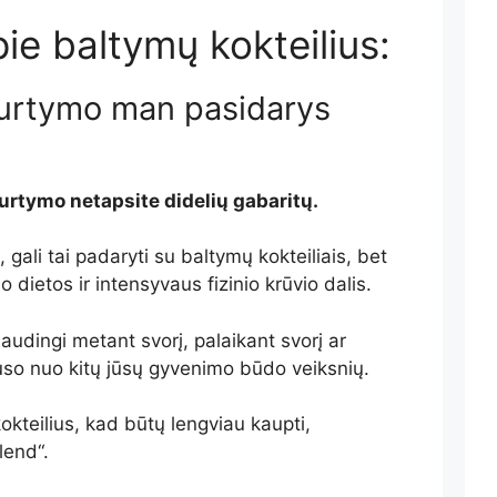
pie baltymų kokteilius:
purtymo man pasidarys
urtymo netapsite didelių gabaritų.
, gali tai padaryti su baltymų kokteiliais, bet
 dietos ir intensyvaus fizinio krūvio dalis.
naudingi metant svorį, palaikant svorį ar
auso nuo kitų jūsų gyvenimo būdo veiksnių.
okteilius, kad būtų lengviau kaupti,
lend“.