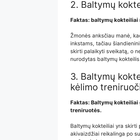
2.
Baltymų kokte
Faktas: baltymų kokteiliai
Žmonės anksčiau manė, kad 
inkstams, tačiau šiandieniniai
skirti palaikyti sveikatą, 
nurodytas baltymų kokteili
3.
Baltymų koktei
kėlimo treniruoč
Faktas: Baltymų kokteiliai 
treniruotės.
Baltymų kokteiliai yra skirti 
akivaizdžiai reikalinga po 