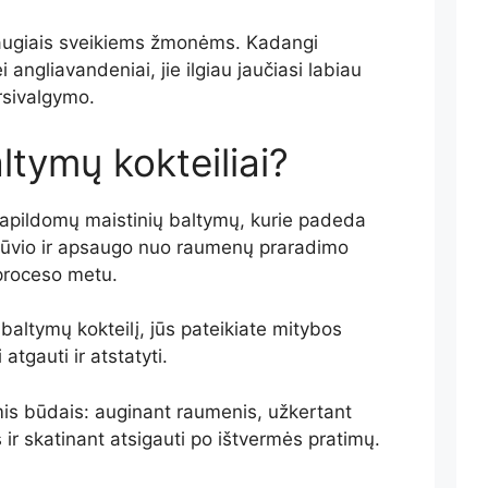
 saugiais sveikiems žmonėms. Kadangi
i angliavandeniai, jie ilgiau jaučiasi labiau
ersivalgymo.
ltymų kokteiliai?
 papildomų maistinių baltymų, kurie padeda
 krūvio ir apsaugo nuo raumenų praradimo
proceso metu.
 baltymų kokteilį, jūs pateikiate mitybos
atgauti ir atstatyti.
imis būdais: auginant raumenis, užkertant
r skatinant atsigauti po ištvermės pratimų.