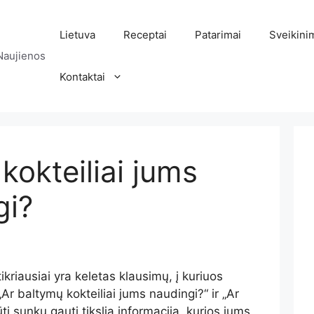
Lietuva
Receptai
Patarimai
Sveikini
Naujienos
Kontaktai
kokteiliai jums
gi?
ikriausiai yra keletas klausimų, į kuriuos
„Ar baltymų kokteiliai jums naudingi?“ ir „Ar
ūti sunku gauti tikslią informaciją, kurios jums