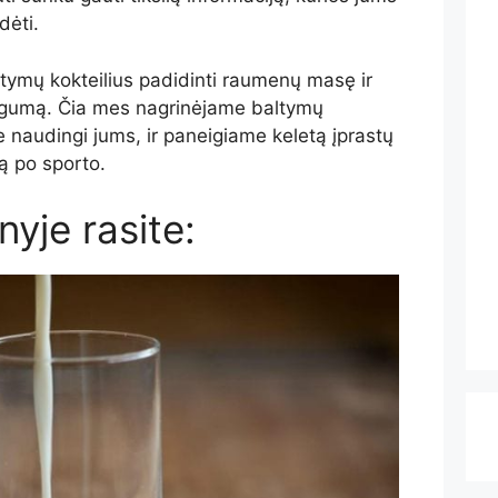
dėti.
tymų kokteilius
padidinti raumenų masę ir
jėgumą.
Čia mes nagrinėjame baltymų
ie naudingi jums, ir paneigiame keletą įprastų
ą po sporto.
yje rasite: