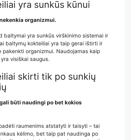
iliai yra sunkūs kūnui
 nekenkia organizmui.
baltymai yra sunkūs virškinimo sistemai ir
 baltymų kokteiliai yra taip gerai ištirti ir
o ne pakenkti organizmui. Naudojamas kaip
s
yra
visiškai saugus.
liai skirti tik po sunkių
ių
gali būti naudingi po bet kokios
padėti raumenims atstatyti ir taisyti – tai
sunkaus kėlimo, bet taip pat naudinga po