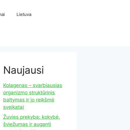
mai
Lietuva
Naujausi
Kolagenas – svarbiausias
organizmo struktūrinis
baltymas ir jo reikšmė
sveikatai
Žuvies prekyba: kokybė,
šviežumas ir auganti