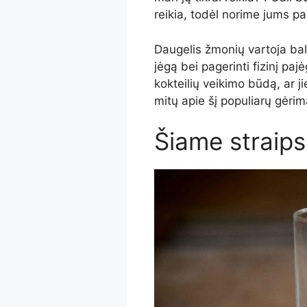
reikia, todėl norime jums pa
Daugelis žmonių vartoja bal
jėgą bei pagerinti fizinį pa
kokteilių veikimo būdą, ar j
mitų apie šį populiarų gėrim
Šiame straipsn