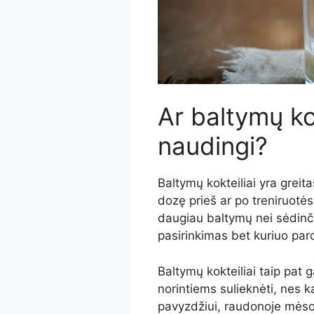
Ar baltymų ko
naudingi?
Baltymų kokteiliai yra greit
dozę prieš ar po treniruotės
daugiau baltymų nei sėdinči
pasirinkimas bet kuriuo par
Baltymų kokteiliai taip pat g
norintiems sulieknėti, nes k
pavyzdžiui, raudonoje mėsoje