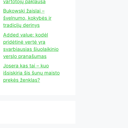
vartotojų paklausa
Bukowski žaislai –
švelnumo, kokybės ir
tradicijų derinys
Added value: kodėl
pridėtinė vertė yra
svarbiausias šiuolaikinio
verslo pranašumas
Josera kas tai – kuo
išsiskiria šis šunų maisto
prekės ženklas?