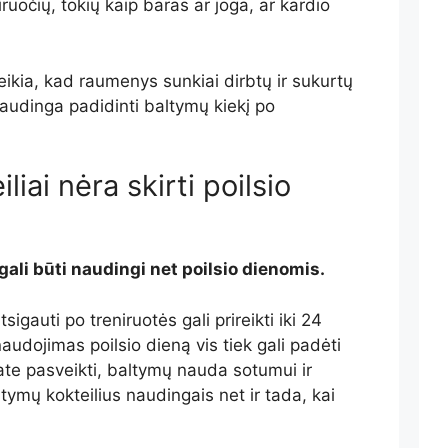
uočių, tokių kaip baras ar joga, ar kardio
ikia, kad raumenys sunkiai dirbtų ir sukurtų
audinga padidinti baltymų kiekį po
liai nėra skirti poilsio
gali būti naudingi net poilsio dienomis.
auti po treniruotės gali prireikti iki 24
audojimas poilsio dieną vis tiek gali padėti
iate pasveikti, baltymų nauda sotumui ir
ltymų kokteilius naudingais net ir tada, kai