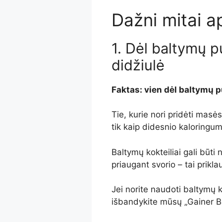
Dažni mitai a
1. Dėl baltymų 
didžiulė
Faktas: vien dėl baltymų p
Tie, kurie nori pridėti masės
tik kaip didesnio kaloringumo
Baltymų kokteiliai gali būti 
priaugant svorio – tai prikl
Jei norite naudoti baltymų k
išbandykite mūsų „Gainer B