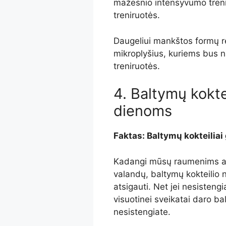
mažesnio intensyvumo trenir
treniruotės.
Daugeliui mankštos formų re
mikroplyšius, kuriems bus n
treniruotės.
4. Baltymų koktei
dienoms
Faktas: Baltymų kokteiliai 
Kadangi mūsų raumenims atsig
valandų, baltymų kokteilio n
atsigauti. Net jei nesisteng
visuotinei sveikatai daro ba
nesistengiate.