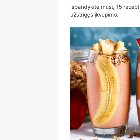
Išbandykite mūsų 15 receptų
užstrigęs įkvėpimo.