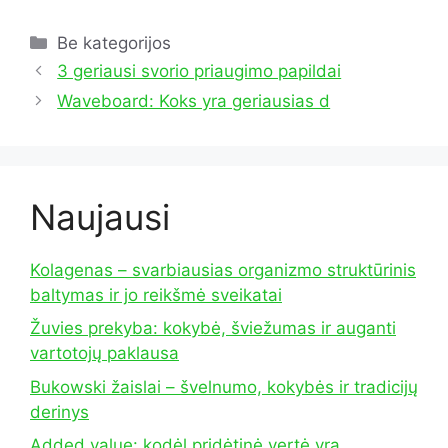
Kategorijos
Be kategorijos
3 geriausi svorio priaugimo papildai
Waveboard: Koks yra geriausias d
Naujausi
Kolagenas – svarbiausias organizmo struktūrinis
baltymas ir jo reikšmė sveikatai
Žuvies prekyba: kokybė, šviežumas ir auganti
vartotojų paklausa
Bukowski žaislai – švelnumo, kokybės ir tradicijų
derinys
Added value: kodėl pridėtinė vertė yra