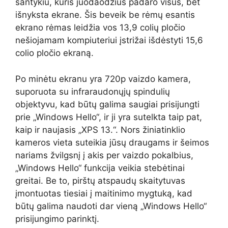
santykiu, kuris juodaodžius padaro visus, bet
išnyksta ekrane. Šis beveik be rėmų esantis
ekrano rėmas leidžia vos 13,9 colių pločio
nešiojamam kompiuteriui įstrižai išdėstyti 15,6
colio pločio ekraną.
Po minėtu ekranu yra 720p vaizdo kamera,
suporuota su infraraudonųjų spindulių
objektyvu, kad būtų galima saugiai prisijungti
prie „Windows Hello“, ir ji yra sutelkta taip pat,
kaip ir naujasis „XPS 13.“. Nors žiniatinklio
kameros vieta suteikia jūsų draugams ir šeimos
nariams žvilgsnį į akis per vaizdo pokalbius,
„Windows Hello“ funkcija veikia stebėtinai
greitai. Be to, pirštų atspaudų skaitytuvas
įmontuotas tiesiai į maitinimo mygtuką, kad
būtų galima naudoti dar vieną „Windows Hello“
prisijungimo parinktį.