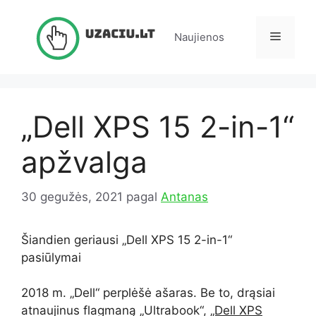
Pereiti
prie
Meniu
Naujienos
turinio
„Dell XPS 15 2-in-1“
apžvalga
30 gegužės, 2021
pagal
Antanas
Šiandien geriausi „Dell XPS 15 2-in-1“
pasiūlymai
2018 m. „Dell“ perplėšė ašaras. Be to, drąsiai
atnaujinus flagmaną „Ultrabook“,
„Dell XPS