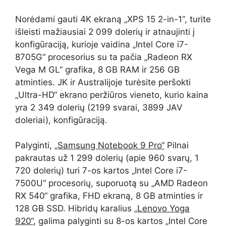
Norėdami gauti 4K ekraną „XPS 15 2-in-1“, turite
išleisti mažiausiai 2 099 dolerių ir atnaujinti į
konfigūraciją, kurioje vaidina „Intel Core i7-
8705G“ procesorius su ta pačia „Radeon RX
Vega M GL“ grafika, 8 GB RAM ir 256 GB
atminties. JK ir Australijoje turėsite peršokti
„Ultra-HD“ ekrano peržiūros vieneto, kurio kaina
yra 2 349 dolerių (2199 svarai, 3899 JAV
doleriai), konfigūraciją.
Palyginti,
„Samsung Notebook 9 Pro“
Pilnai
pakrautas už 1 299 dolerių (apie 960 svarų, 1
720 dolerių) turi 7-os kartos „Intel Core i7-
7500U“ procesorių, suporuotą su „AMD Radeon
RX 540“ grafika, FHD ekraną, 8 GB atminties ir
128 GB SSD. Hibridų karalius
„Lenovo Yoga
920“
, galima palyginti su 8-os kartos „Intel Core