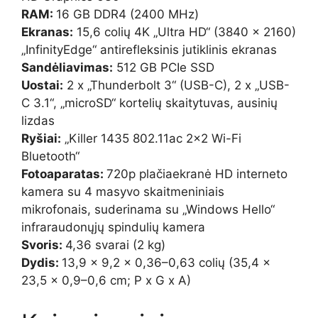
RAM:
16 GB DDR4 (2400 MHz)
Ekranas:
15,6 colių 4K „Ultra HD“ (3840 x 2160)
„InfinityEdge“ antirefleksinis jutiklinis ekranas
Sandėliavimas:
512 GB PCIe SSD
Uostai:
2 x „Thunderbolt 3“ (USB-C), 2 x „USB-
C 3.1“, „microSD“ kortelių skaitytuvas, ausinių
lizdas
Ryšiai:
„Killer 1435 802.11ac 2×2 Wi-Fi
Bluetooth“
Fotoaparatas:
720p plačiaekranė HD interneto
kamera su 4 masyvo skaitmeniniais
mikrofonais, suderinama su „Windows Hello“
infraraudonųjų spindulių kamera
Svoris:
4,36 svarai (2 kg)
Dydis:
13,9 x 9,2 x 0,36–0,63 colių (35,4 x
23,5 x 0,9–0,6 cm; P x G x A)