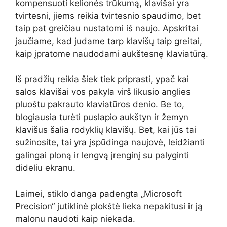
kompensuoti kelionės trūkumą, klavišai yra
tvirtesni, jiems reikia tvirtesnio spaudimo, bet
taip pat greičiau nustatomi iš naujo. Apskritai
jaučiame, kad judame tarp klavišų taip greitai,
kaip įpratome naudodami aukštesnę klaviatūrą.
Iš pradžių reikia šiek tiek priprasti, ypač kai
salos klavišai vos pakyla virš likusio anglies
pluoštu pakrauto klaviatūros denio. Be to,
blogiausia turėti puslapio aukštyn ir žemyn
klavišus šalia rodyklių klavišų. Bet, kai jūs tai
sužinosite, tai yra įspūdinga naujovė, leidžianti
galingai ploną ir lengvą įrenginį su palyginti
dideliu ekranu.
Laimei, stiklo danga padengta „Microsoft
Precision“ jutiklinė plokštė lieka nepakitusi ir ją
malonu naudoti kaip niekada.