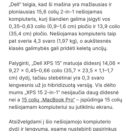
„Dell“ teigia, kad ši mašina yra mažiausias ir
ploniausias 15,6 colių 2-in-1 nešiojamas
kompiuteris, kurį šiandien galima įsigyti vos
0,35–0,63 colio (0,9–1,6 cm) pločio ir 13,9 colio
(35,4 cm) pločio. Nešiojamas kompiuteris taip
pat sveria 4,3 svaro (1,97 kg), o aukštesnės
klasės galimybės gali pridėti keletą uncijų.
Palyginti, „Dell XPS 15“ matuoja didesnį 14,06 x
9,27 x 0,45–0,66 colio (35,7 x 23,5 x 1,1–1,7
cm) dydį, tačiau stebėtinai yra 0,3 svaro
lengvesnis už jo hibridizuotą versiją. Vis dėlto
mums „XPS 15 2-in-1“ nesijaučia daug didesnė
nei a
15 colių „MacBook Pro“
– įspūdinga 15 colių
nešiojamam kompiuteriui su jutikliniu ekranu.
Atsižvelgdami į šio nešiojamojo kompiuterio
dydį ir lengvumą, esame nustebinti pasirinkus