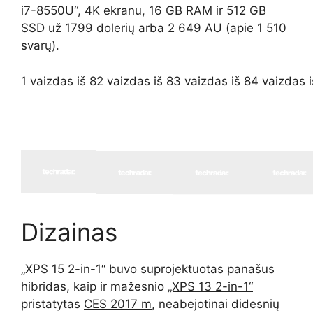
i7-8550U“, 4K ekranu, 16 GB RAM ir 512 GB
SSD už 1799 dolerių arba 2 649 AU (apie 1 510
svarų).
1 vaizdas iš 8
2 vaizdas iš 8
3 vaizdas iš 8
4 vaizdas i
Dizainas
„XPS 15 2-in-1“ buvo suprojektuotas panašus
hibridas, kaip ir mažesnio
„XPS 13 2-in-1“
pristatytas
CES 2017 m
, neabejotinai didesnių