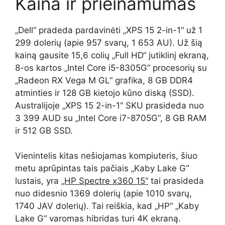
Kaina ir prieinamumas
„Dell“ pradeda pardavinėti „XPS 15 2-in-1“ už 1
299 dolerių (apie 957 svarų, 1 653 AU). Už šią
kainą gausite 15,6 colių „Full HD“ jutiklinį ekraną,
8-os kartos „Intel Core i5-8305G“ procesorių su
„Radeon RX Vega M GL“ grafika, 8 GB DDR4
atminties ir 128 GB kietojo kūno diską (SSD).
Australijoje „XPS 15 2-in-1“ SKU prasideda nuo
3 399 AUD su „Intel Core i7-8705G“, 8 GB RAM
ir 512 GB SSD.
Vienintelis kitas nešiojamas kompiuteris, šiuo
metu aprūpintas tais pačiais „Kaby Lake G“
lustais, yra
„HP Spectre x360 15“
tai prasideda
nuo didesnio 1369 dolerių (apie 1010 svarų,
1740 JAV dolerių). Tai reiškia, kad „HP“ „Kaby
Lake G“ varomas hibridas turi 4K ekraną.