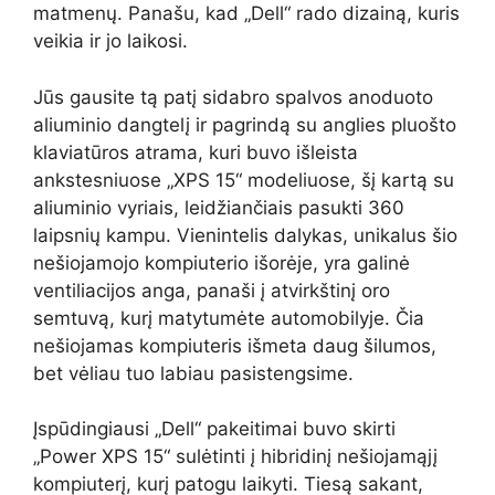
matmenų. Panašu, kad „Dell“ rado dizainą, kuris
veikia ir jo laikosi.
Jūs gausite tą patį sidabro spalvos anoduoto
aliuminio dangtelį ir pagrindą su anglies pluošto
klaviatūros atrama, kuri buvo išleista
ankstesniuose „XPS 15“ modeliuose, šį kartą su
aliuminio vyriais, leidžiančiais pasukti 360
laipsnių kampu. Vienintelis dalykas, unikalus šio
nešiojamojo kompiuterio išorėje, yra galinė
ventiliacijos anga, panaši į atvirkštinį oro
semtuvą, kurį matytumėte automobilyje. Čia
nešiojamas kompiuteris išmeta daug šilumos,
bet vėliau tuo labiau pasistengsime.
Įspūdingiausi „Dell“ pakeitimai buvo skirti
„Power XPS 15“ sulėtinti į hibridinį nešiojamąjį
kompiuterį, kurį patogu laikyti. Tiesą sakant,