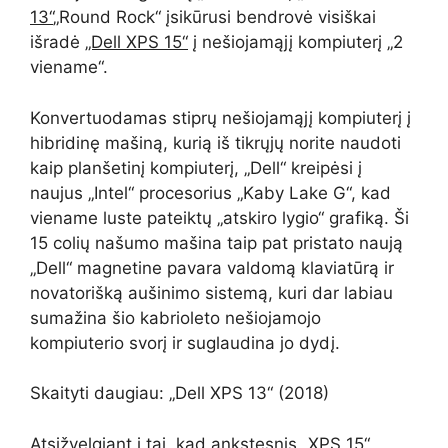
13“
„Round Rock“ įsikūrusi bendrovė visiškai
išradė
„Dell XPS 15“
į nešiojamąjį kompiuterį „2
viename“.
Konvertuodamas stiprų nešiojamąjį kompiuterį į
hibridinę mašiną, kurią iš tikrųjų norite naudoti
kaip planšetinį kompiuterį, „Dell“ kreipėsi į
naujus „Intel“ procesorius „Kaby Lake G“, kad
viename luste pateiktų „atskiro lygio“ grafiką. Ši
15 colių našumo mašina taip pat pristato naują
„Dell“ magnetine pavara valdomą klaviatūrą ir
novatorišką aušinimo sistemą, kuri dar labiau
sumažina šio kabrioleto nešiojamojo
kompiuterio svorį ir suglaudina jo dydį.
Skaityti daugiau: „Dell XPS 13“ (2018)
Atsižvelgiant į tai, kad ankstesnis „XPS 15“