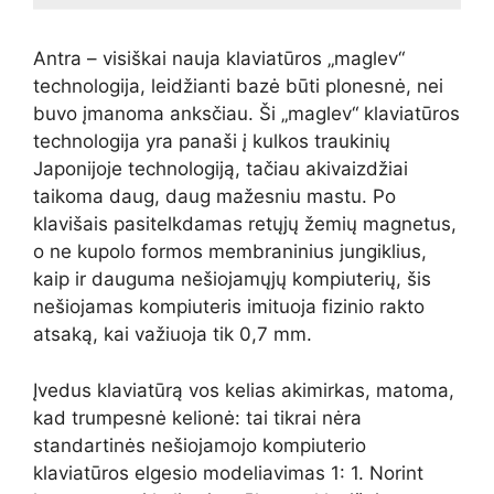
Antra – visiškai nauja klaviatūros „maglev“
technologija, leidžianti bazė būti plonesnė, nei
buvo įmanoma anksčiau. Ši „maglev“ klaviatūros
technologija yra panaši į kulkos traukinių
Japonijoje technologiją, tačiau akivaizdžiai
taikoma daug, daug mažesniu mastu. Po
klavišais pasitelkdamas retųjų žemių magnetus,
o ne kupolo formos membraninius jungiklius,
kaip ir dauguma nešiojamųjų kompiuterių, šis
nešiojamas kompiuteris imituoja fizinio rakto
atsaką, kai važiuoja tik 0,7 mm.
Įvedus klaviatūrą vos kelias akimirkas, matoma,
kad trumpesnė kelionė: tai tikrai nėra
standartinės nešiojamojo kompiuterio
klaviatūros elgesio modeliavimas 1: 1. Norint