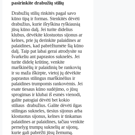
pasirinkite drabužių stilių
Drabužių stilių rinkitės pagal savo
kūno tipą ir formas. Stenkitės dėvėti
drabužius, kurie išryškina ryškiausią
jūsų kūno dalį. Jei turite didelius
klubus, dėvėkite klostuotus sijonus ar
kelnes, prie jų derinkite palaidines ar
palaidines, kad pabrėžtumėte šią kūno
dalį. Taip pat labai gerai atrodysite su
švarkeliu ant paprastos suknelės. Jei
turite didelę krūtinę, venkite
marškinėlių ir palaidinių be rankovių
ir su maža iškirpte, vietoj jų dėvėkite
paprastus stilingus marškinėlius ir
palaidines trumpomis rankovėmis. Jei
esate tiesaus kūno sudėjimo, o jūsų
sprogimas ir klubai iš esmės vienodi,
galite patogiai dėvėti bet kokio
stiliaus drabužius. Galite dėvėti ilgas
stilingas sukneles, tiesius sijonus arba
klostuotus sijonus, kelnes ir tinkamas
palaidines ar palaidines, tačiau venkite
pernelyg trumpų suknelių ar sijonų,
kurie gali pabrėžti jūsų žemumą.