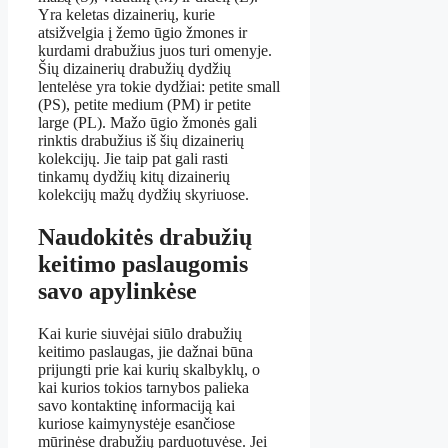
Yra keletas dizainerių, kurie
atsižvelgia į žemo ūgio žmones ir
kurdami drabužius juos turi omenyje.
Šių dizainerių drabužių dydžių
lentelėse yra tokie dydžiai: petite small
(PS), petite medium (PM) ir petite
large (PL). Mažo ūgio žmonės gali
rinktis drabužius iš šių dizainerių
kolekcijų. Jie taip pat gali rasti
tinkamų dydžių kitų dizainerių
kolekcijų mažų dydžių skyriuose.
Naudokitės drabužių
keitimo paslaugomis
savo apylinkėse
Kai kurie siuvėjai siūlo drabužių
keitimo paslaugas, jie dažnai būna
prijungti prie kai kurių skalbyklų, o
kai kurios tokios tarnybos palieka
savo kontaktinę informaciją kai
kuriose kaimynystėje esančiose
mūrinėse drabužių parduotuvėse. Jei