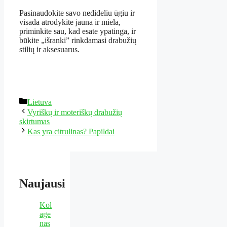
Pasinaudokite savo nedideliu ūgiu ir
visada atrodykite jauna ir miela,
priminkite sau, kad esate ypatinga, ir
būkite „išranki” rinkdamasi drabužių
stilių ir aksesuarus.
Kategorijos
Lietuva
Vyriškų ir moteriškų drabužių
skirtumas
Kas yra citrulinas? Papildai
Naujausi
Kol
age
nas