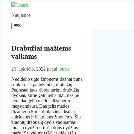
Pereiti
prie
Naujienos
turinio
Meniu
Drabužiai mažiems
vaikams
20 lapkričio, 2022
pagal
tomas
Nedidelio ūgio žmonėms dažnai būna
sunku rasti patinkančių drabužių.
Paprastai juos riboja turimi drabužių
dydžiai, kurie gali jiems tikti, nes jie
nėra daugelio mados dizainerių
mėgstamiausi. Daugelis mados
dizainerių kuria drabužius idealiai
aukštiems ir liekniems žmonėms. Šių
žmonių drabužių dydis vadinamas
įprastu dydžiu ir turi tokius dydžius:
mažą (S), vidutinį (M) ir didelį (L).