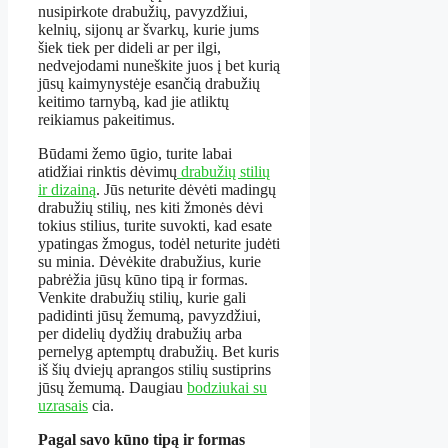
nusipirkote drabužių, pavyzdžiui,
kelnių, sijonų ar švarkų, kurie jums
šiek tiek per dideli ar per ilgi,
nedvejodami nuneškite juos į bet kurią
jūsų kaimynystėje esančią drabužių
keitimo tarnybą, kad jie atliktų
reikiamus pakeitimus.
Būdami žemo ūgio, turite labai
atidžiai rinktis dėvimų
drabužių stilių
ir dizainą
. Jūs neturite dėvėti madingų
drabužių stilių, nes kiti žmonės dėvi
tokius stilius, turite suvokti, kad esate
ypatingas žmogus, todėl neturite judėti
su minia. Dėvėkite drabužius, kurie
pabrėžia jūsų kūno tipą ir formas.
Venkite drabužių stilių, kurie gali
padidinti jūsų žemumą, pavyzdžiui,
per didelių dydžių drabužių arba
pernelyg aptemptų drabužių. Bet kuris
iš šių dviejų aprangos stilių sustiprins
jūsų žemumą. Daugiau
bodziukai su
uzrasais
cia.
Pagal savo kūno tipą ir formas