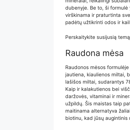
mineralai, reikalingi subal
dubenyje. Be to, ši formulė 
virškinama ir praturtinta sv
padėtų užtikrinti odos ir kail
Perskaitykite susijusią tem
Raudona mėsa
Raudonos mėsos formulėje n
jautiena, kiaulienos miltai, b
lašišos miltai, sudarantys 
Kaip ir kalakutienos bei višč
daržovės, vitaminai ir minera
užpildų. Šis maistas taip p
maitinama alternatyva žaliai 
biotinu, kad jūsų augintinis n