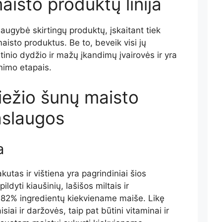
isto produktų linija
augybė skirtingų produktų, įskaitant tiek
aisto produktus. Be to, beveik visi jų
rtinio dydžio ir mažų įkandimų įvairovės ir yra
nimo etapais.
iežio šunų maisto
aslaugos
a
utas ir vištiena yra pagrindiniai šios
ldyti kiaušinių, lašišos miltais ir
82% ingredientų kiekviename maiše. Likę
iai ir daržovės, taip pat būtini vitaminai ir