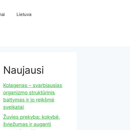
mai
Lietuva
Naujausi
Kolagenas – svarbiausias
organizmo struktūrinis
baltymas ir jo reikšmė
sveikatai
Žuvies prekyba: kokybė,
šviežumas ir auganti