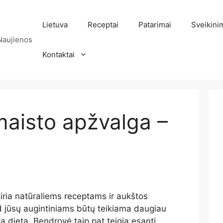
Lietuva
Receptai
Patarimai
Sveikini
Naujienos
Kontaktai
aisto apžvalga –
ria natūraliems receptams ir aukštos
 jūsų augintiniams būtų teikiama daugiau
ta dieta. Bendrovė taip pat teigia esanti