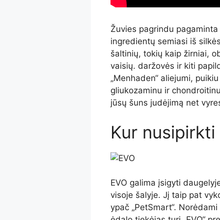
Žuvies pagrindu pagaminta EV
ingredientų semiasi iš silkės,
šaltinių, tokių kaip žirniai, 
vaisių. daržovės ir kiti papil
„Menhaden“ aliejumi, puikiu i
gliukozaminu ir chondroitinu
jūsų šuns judėjimą net vyr
Kur nusipirkti
EVO galima įsigyti daugely
visoje šalyje. Jį taip pat v
ypač „PetSmart“. Norėdami bū
ėdalo tiekėjas turi „EVO“ pr