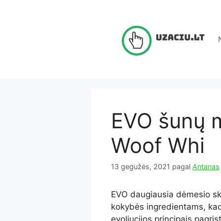
Pereiti
prie
turinio
EVO šunų m
Woof Whi
13 gegužės, 2021
pagal
Antanas
EVO daugiausia dėmesio ski
kokybės ingredientams, kad
evoliucijos principais pagrįs