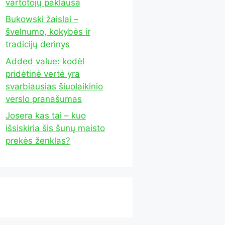
vartotojų paklausa
Bukowski žaislai –
švelnumo, kokybės ir
tradicijų derinys
Added value: kodėl
pridėtinė vertė yra
svarbiausias šiuolaikinio
verslo pranašumas
Josera kas tai – kuo
išsiskiria šis šunų maisto
prekės ženklas?