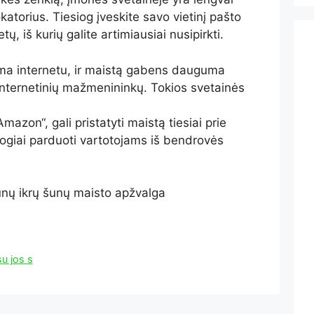
torius. Tiesiog įveskite savo vietinį pašto
ų, iš kurių galite artimiausiai nusipirkti.
ama internetu, ir maistą gabens dauguma
 internetinių mažmenininkų. Tokios svetainės
Amazon“, gali pristatyti maistą tiesiai prie
siogiai parduoti vartotojams iš bendrovės
šunų ikrų šunų maisto apžvalga
u jos s