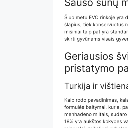
Sauso šunų ma
Šiuo metu EVO rinkoje yra d
šlapius, tiek konservuotus m
mišiniai taip pat yra standa
skirti gyvūnams visais gyve
Geriausios šv
pristatymo p
Turkija ir vištien
Kaip rodo pavadinimas, kalak
formulės baltymai, kurie, papi
menhadeno miltais, sudaro 
18% yra aukštos kokybės vais