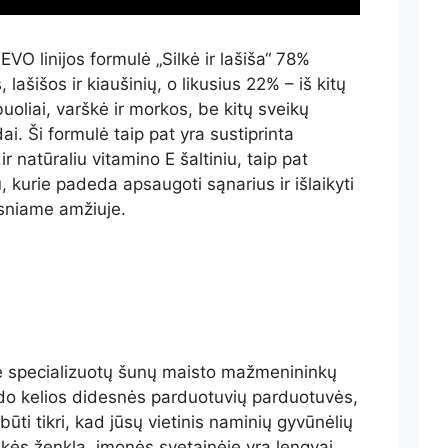
O linijos formulė „Silkė ir lašiša“ 78%
 lašišos ir kiaušinių, o likusius 22% – iš kitų
obuoliai, varškė ir morkos, be kitų sveikų
dai. Ši formulė taip pat yra sustiprinta
r natūraliu vitamino E šaltiniu, taip pat
, kurie padeda apsaugoti sąnarius ir išlaikyti
esniame amžiuje.
je specializuotų šunų maisto mažmenininkų
ykdo kelios didesnės parduotuvių parduotuvės,
ti tikri, kad jūsų vietinis naminių gyvūnėlių
ekės ženklą, įmonės svetainėje yra lengvai