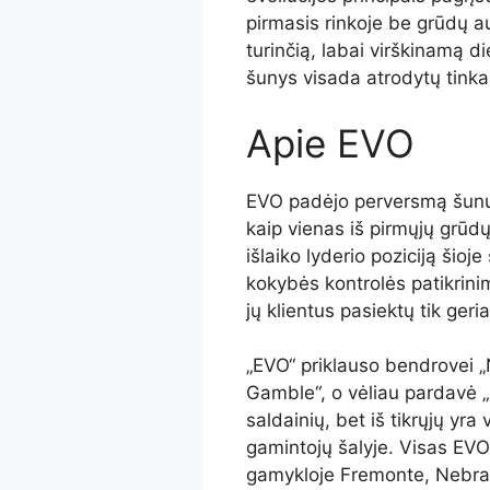
pirmasis rinkoje be grūdų a
turinčią, labai virškinamą d
šunys visada atrodytų tinkami
Apie EVO
EVO padėjo perversmą šunų 
kaip vienas iš pirmųjų grūdų
išlaiko lyderio poziciją šio
kokybės kontrolės patikrin
jų klientus pasiektų tik ger
„EVO“ priklauso bendrovei „N
Gamble“, o vėliau pardavė „
saldainių, bet iš tikrųjų yr
gamintojų šalyje. Visas EVO
gamykloje Fremonte, Nebra