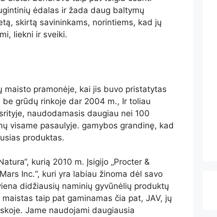
ugintinių ėdalas ir žada daug baltymų
ietą, skirtą savininkams, norintiems, kad jų
, liekni ir sveiki.
maisto pramonėje, kai jis buvo pristatytas
 be grūdų rinkoje dar 2004 m., Ir toliau
je srityje, naudodamasis daugiau nei 100
imų visame pasaulyje. gamybos grandinę, kad
iausias produktas.
atura“, kurią 2010 m. Įsigijo „Procter &
Mars Inc.“, kuri yra labiau žinoma dėl savo
a viena didžiausių naminių gyvūnėlių produktų
 maistas taip pat gaminamas čia pat, JAV, jų
skoje. Jame naudojami daugiausia