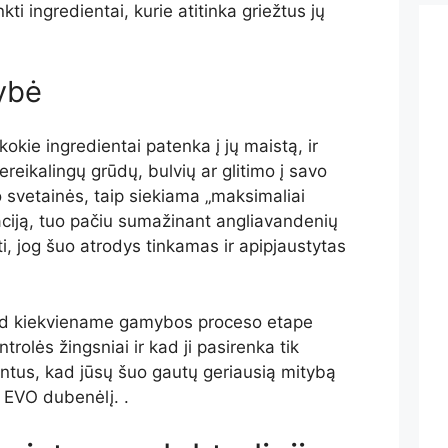
kti ingredientai, kurie atitinka griežtus jų
ybė
kokie ingredientai patenka į jų maistą, ir
reikalingų grūdų, bulvių ar glitimo į savo
o svetainės, taip siekiama „maksimaliai
ciją, tuo pačiu sumažinant angliavandenių
i, jog šuo atrodys tinkamas ir apipjaustytas
kad kiekviename gamybos proceso etape
trolės žingsniai ir kad ji pasirenka tik
ientus, kad jūsų šuo gautų geriausią mitybą
o EVO dubenėlį. .