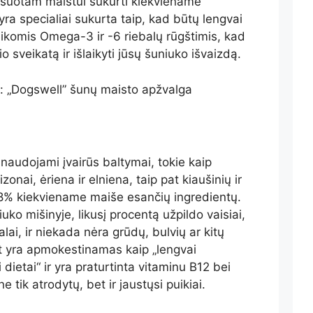
ansuotam maistui sukurti kiekviename
yra specialiai sukurta taip, kad būtų lengvai
eikomis Omega-3 ir -6 riebalų rūgštimis, kad
io sveikatą ir išlaikyti jūsų šuniuko išvaizdą.
ą: „Dogswell” šunų maisto apžvalga
audojami įvairūs baltymai, tokie kaip
izonai, ėriena ir elniena, taip pat kiaušinių ir
78% kiekviename maiše esančių ingredientų.
iuko mišinyje, likusį procentą užpildo vaisiai,
lai, ir niekada nėra grūdų, bulvių ar kitų
at yra apmokestinamas kaip „lengvai
dietai“ ir yra praturtinta vitaminu B12 bei
e tik atrodytų, bet ir jaustųsi puikiai.