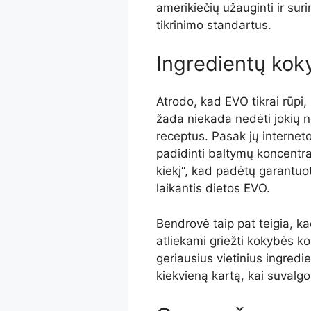
amerikiečių užauginti ir surin
tikrinimo standartus.
Ingredientų kok
Atrodo, kad EVO tikrai rūpi, 
žada niekada nedėti jokių ne
receptus. Pasak jų internet
padidinti baltymų koncentra
kiekį“, kad padėtų garantuot
laikantis dietos EVO.
Bendrovė taip pat teigia, 
atliekami griežti kokybės kon
geriausius vietinius ingred
kiekvieną kartą, kai suvalg