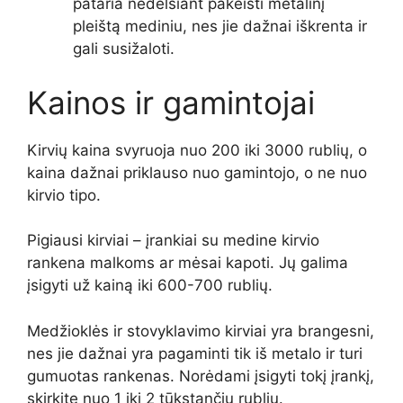
pataria nedelsiant pakeisti metalinį
pleištą mediniu, nes jie dažnai iškrenta ir
gali susižaloti.
Kainos ir gamintojai
Kirvių kaina svyruoja nuo 200 iki 3000 rublių, o
kaina dažnai priklauso nuo gamintojo, o ne nuo
kirvio tipo.
Pigiausi kirviai – įrankiai su medine kirvio
rankena malkoms ar mėsai kapoti. Jų galima
įsigyti už kainą iki 600-700 rublių.
Medžioklės ir stovyklavimo kirviai yra brangesni,
nes jie dažnai yra pagaminti tik iš metalo ir turi
gumuotas rankenas. Norėdami įsigyti tokį įrankį,
skirkite nuo 1 iki 2 tūkstančių rublių.