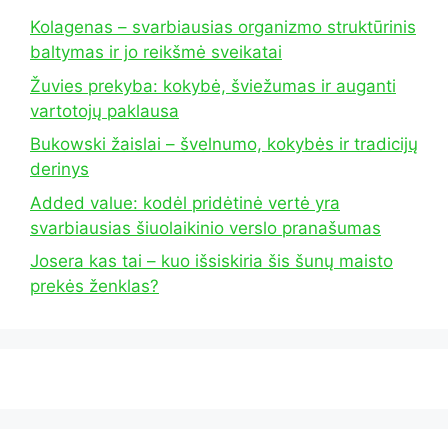
Kolagenas – svarbiausias organizmo struktūrinis
baltymas ir jo reikšmė sveikatai
Žuvies prekyba: kokybė, šviežumas ir auganti
vartotojų paklausa
Bukowski žaislai – švelnumo, kokybės ir tradicijų
derinys
Added value: kodėl pridėtinė vertė yra
svarbiausias šiuolaikinio verslo pranašumas
Josera kas tai – kuo išsiskiria šis šunų maisto
prekės ženklas?