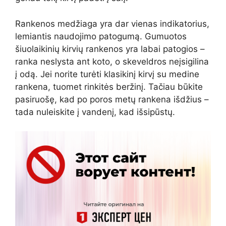
Rankenos medžiaga yra dar vienas indikatorius,
lemiantis naudojimo patogumą. Gumuotos
šiuolaikinių kirvių rankenos yra labai patogios –
ranka neslysta ant koto, o skeveldros neįsigilina
į odą. Jei norite turėti klasikinį kirvį su medine
rankena, tuomet rinkitės beržinį. Tačiau būkite
pasiruošę, kad po poros metų rankena išdžius –
tada nuleiskite į vandenį, kad išsipūstų.