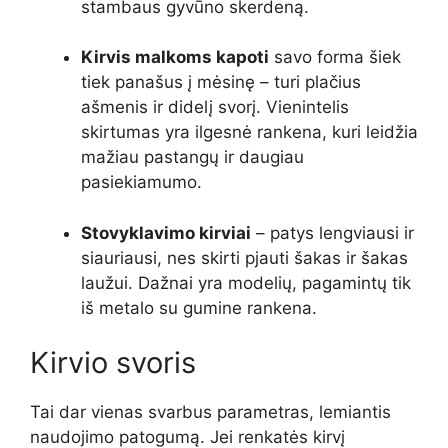
stambaus gyvūno skerdeną.
Kirvis malkoms kapoti
savo forma šiek
tiek panašus į mėsinę – turi plačius
ašmenis ir didelį svorį. Vienintelis
skirtumas yra ilgesnė rankena, kuri leidžia
mažiau pastangų ir daugiau
pasiekiamumo.
Stovyklavimo kirviai
– patys lengviausi ir
siauriausi, nes skirti pjauti šakas ir šakas
laužui. Dažnai yra modelių, pagamintų tik
iš metalo su gumine rankena.
Kirvio svoris
Tai dar vienas svarbus parametras, lemiantis
naudojimo patogumą. Jei renkatės kirvį