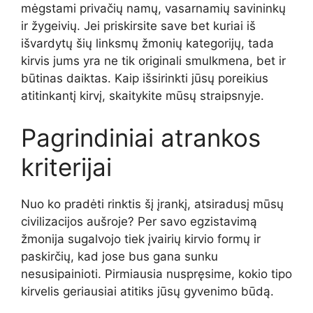
mėgstami privačių namų, vasarnamių savininkų
ir žygeivių. Jei priskirsite save bet kuriai iš
išvardytų šių linksmų žmonių kategorijų, tada
kirvis jums yra ne tik originali smulkmena, bet ir
būtinas daiktas. Kaip išsirinkti jūsų poreikius
atitinkantį kirvį, skaitykite mūsų straipsnyje.
Pagrindiniai atrankos
kriterijai
Nuo ko pradėti rinktis šį įrankį, atsiradusį mūsų
civilizacijos aušroje? Per savo egzistavimą
žmonija sugalvojo tiek įvairių kirvio formų ir
paskirčių, kad jose bus gana sunku
nesusipainioti. Pirmiausia nuspręsime, kokio tipo
kirvelis geriausiai atitiks jūsų gyvenimo būdą.