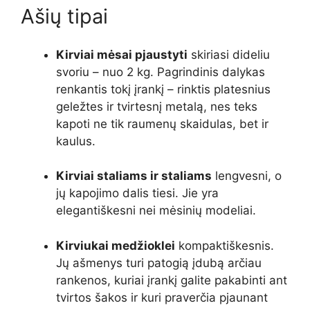
Ašių tipai
Kirviai mėsai pjaustyti
skiriasi dideliu
svoriu – nuo 2 kg. Pagrindinis dalykas
renkantis tokį įrankį – rinktis platesnius
geležtes ir tvirtesnį metalą, nes teks
kapoti ne tik raumenų skaidulas, bet ir
kaulus.
Kirviai staliams ir staliams
lengvesni, o
jų kapojimo dalis tiesi. Jie yra
elegantiškesni nei mėsinių modeliai.
Kirviukai medžioklei
kompaktiškesnis.
Jų ašmenys turi patogią įdubą arčiau
rankenos, kuriai įrankį galite pakabinti ant
tvirtos šakos ir kuri praverčia pjaunant