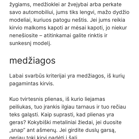
žygiams, medžioklei ar žvejybai arba perkate
savo automobiliui, jums tiks lengvi, mažo dydžio
modeliai, kuriuos patogu neštis. Jei jums reikia
kirvio malkoms kapoti ar mėsai kapoti, jo niekur
nenešiosite – atitinkamai galite rinktis ir
sunkesnį modelį.
medžiagos
Labai svarbūs kriterijai yra medžiagos, iš kurių
pagamintas kirvis.
Kuo tvirtesnis plienas, iš kurio liejamas
peiliukas, tuo įrankis ilgiau tarnaus ir tuo rečiau
teks galąsti. Kaip suprasti, kad plienas yra
geras? Kokybiški metaliniai žiedai, jei duosite
„snap” ant ašmenų. Jei girdite duslų garsą,
geriau tokį kirvį padėti į šalį.