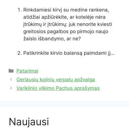
Rinkdamiesi kirvį su medine rankena,
atidžiai apžiūrėkite, ar kotelėje nėra
įtrūkimų ir įtrūkimų: juk nenorite kviesti
greitosios pagalbos po pirmojo naujo
žaislo išbandymo, ar ne?
Patikrinkite kirvio balansą paimdami jį…
Kategorijos
Patarimai
Geriausių kojinių verpalų apžvalga
Variklinio vilkimo Pachus aprašymas
Naujausi