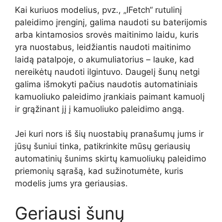
Kai kuriuos modelius, pvz., „IFetch“ rutulinį
paleidimo įrenginį, galima naudoti su baterijomis
arba kintamosios srovės maitinimo laidu, kuris
yra nuostabus, leidžiantis naudoti maitinimo
laidą patalpoje, o akumuliatorius – lauke, kad
nereikėtų naudoti ilgintuvo. Daugelį šunų netgi
galima išmokyti pačius naudotis automatiniais
kamuoliuko paleidimo įrankiais paimant kamuolį
ir grąžinant jį į kamuoliuko paleidimo angą.
Jei kuri nors iš šių nuostabių pranašumų jums ir
jūsų šuniui tinka, patikrinkite mūsų geriausių
automatinių šunims skirtų kamuoliukų paleidimo
priemonių sąrašą, kad sužinotumėte, kuris
modelis jums yra geriausias.
Geriausi šunų