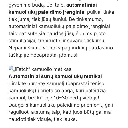
gyvenimo būdą. Jei taip,
automatiniai
kamuoliukų paleidimo įrenginiai
puikiai tinka
tiek jums, tiek jūsų šuniui. Be tinkamumo,
automatiniai kamuoliukų paleidimo įrenginiai
taip pat suteikia naudos jūsų šunims proto
stimuliacijai, treniruotei ir savarankiškumui.
Nepamirškime vieno iš pagrindinių pardavimo
taškų: jie nepaprastai įdomūs!
Automatiniai šunų kamuoliukų metikai
dirbkite numetę kamuolį (paprastai teniso
kamuoliuką) į prietaiso angą, kuri paleidžia
kamuolį bet kurioje 10–30 pėdų vietoje!
Daugelis kamuoliukų paleidimo priemonių gali
reguliuoti atstumą taip, kad juos būtų galima
naudoti tiek viduje, tiek lauke.