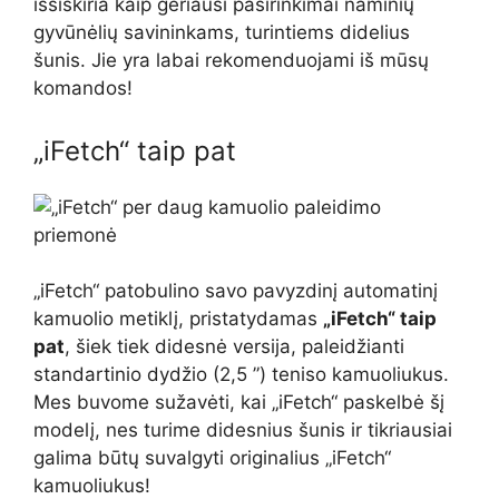
išsiskiria kaip geriausi pasirinkimai naminių
gyvūnėlių savininkams, turintiems didelius
šunis. Jie yra labai rekomenduojami iš mūsų
komandos!
„iFetch“ taip pat
„iFetch“ patobulino savo pavyzdinį automatinį
kamuolio metiklį, pristatydamas
„iFetch“ taip
pat
, šiek tiek didesnė versija, paleidžianti
standartinio dydžio (2,5 ”) teniso kamuoliukus.
Mes buvome sužavėti, kai „iFetch“ paskelbė šį
modelį, nes turime didesnius šunis ir tikriausiai
galima būtų suvalgyti originalius „iFetch“
kamuoliukus!