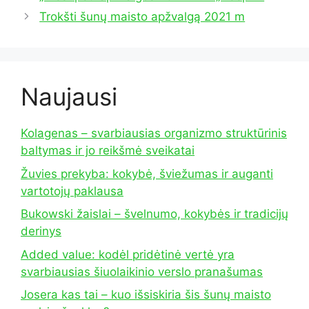
Trokšti šunų maisto apžvalgą 2021 m
Naujausi
Kolagenas – svarbiausias organizmo struktūrinis
baltymas ir jo reikšmė sveikatai
Žuvies prekyba: kokybė, šviežumas ir auganti
vartotojų paklausa
Bukowski žaislai – švelnumo, kokybės ir tradicijų
derinys
Added value: kodėl pridėtinė vertė yra
svarbiausias šiuolaikinio verslo pranašumas
Josera kas tai – kuo išsiskiria šis šunų maisto