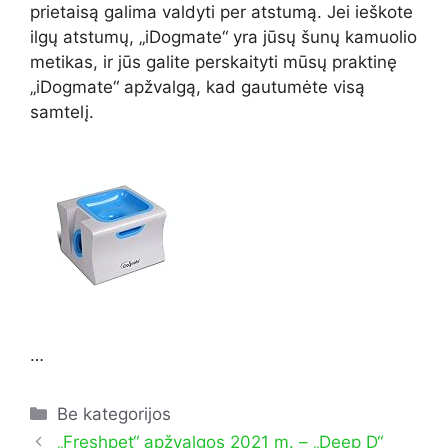
prietaisą galima valdyti per atstumą. Jei ieškote
ilgų atstumų, „iDogmate“ yra jūsų šunų kamuolio
metikas, ir jūs galite perskaityti mūsų praktinę
„iDogmate“ apžvalgą, kad gautumėte visą
samtelį.
…
Kategorijos
Be kategorijos
„Freshpet“ apžvalgos 2021 m. – „Deep D“