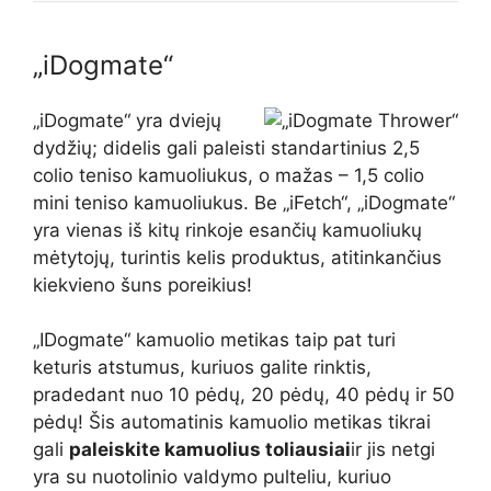
„iDogmate“
„iDogmate“ yra dviejų
dydžių; didelis gali paleisti standartinius 2,5
colio teniso kamuoliukus, o mažas – 1,5 colio
mini teniso kamuoliukus. Be „iFetch“, „iDogmate“
yra vienas iš kitų rinkoje esančių kamuoliukų
mėtytojų, turintis kelis produktus, atitinkančius
kiekvieno šuns poreikius!
„IDogmate“ kamuolio metikas taip pat turi
keturis atstumus, kuriuos galite rinktis,
pradedant nuo 10 pėdų, 20 pėdų, 40 pėdų ir 50
pėdų! Šis automatinis kamuolio metikas tikrai
gali
paleiskite kamuolius toliausiai
ir jis netgi
yra su nuotolinio valdymo pulteliu, kuriuo