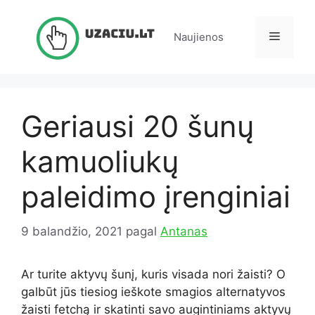
Pereiti
prie
Meniu
Naujienos
turinio
Geriausi 20 šunų
kamuoliukų
paleidimo įrenginiai
9 balandžio, 2021
pagal
Antanas
Ar turite aktyvų šunį, kuris visada nori žaisti? O
galbūt jūs tiesiog ieškote smagios alternatyvos
žaisti fetchą ir skatinti savo augintiniams aktyvų