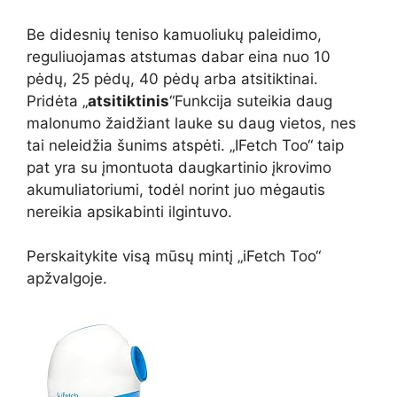
Be didesnių teniso kamuoliukų paleidimo,
reguliuojamas atstumas dabar eina nuo 10
pėdų, 25 pėdų, 40 pėdų arba atsitiktinai.
Pridėta „
atsitiktinis
“Funkcija suteikia daug
malonumo žaidžiant lauke su daug vietos, nes
tai neleidžia šunims atspėti. „IFetch Too“ taip
pat yra su įmontuota daugkartinio įkrovimo
akumuliatoriumi, todėl norint juo mėgautis
nereikia apsikabinti ilgintuvo.
Perskaitykite visą mūsų mintį „iFetch Too“
apžvalgoje.