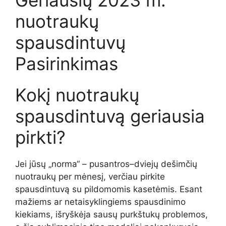
Geriausių 2023 m.
nuotraukų
spausdintuvų
Pasirinkimas
Kokį nuotraukų
spausdintuvą geriausia
pirkti?
Jei jūsų „norma“ – pusantros–dviejų dešimčių
nuotraukų per mėnesį, verčiau pirkite
spausdintuvą su pildomomis kasetėmis. Esant
mažiems ar netaisyklingiems spausdinimo
kiekiams, išryškėja sausų purkštukų problemos,