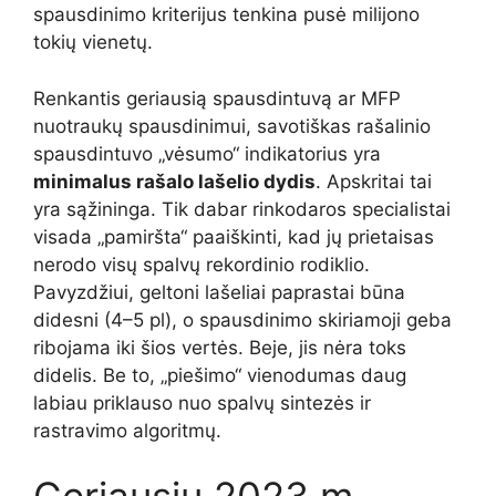
spausdinimo kriterijus tenkina pusė milijono
tokių vienetų.
Renkantis geriausią spausdintuvą ar MFP
nuotraukų spausdinimui, savotiškas rašalinio
spausdintuvo „vėsumo“ indikatorius yra
minimalus rašalo lašelio dydis
. Apskritai tai
yra sąžininga. Tik dabar rinkodaros specialistai
visada „pamiršta“ paaiškinti, kad jų prietaisas
nerodo visų spalvų rekordinio rodiklio.
Pavyzdžiui, geltoni lašeliai paprastai būna
didesni (4–5 pl), o spausdinimo skiriamoji geba
ribojama iki šios vertės. Beje, jis nėra toks
didelis. Be to, „piešimo“ vienodumas daug
labiau priklauso nuo spalvų sintezės ir
rastravimo algoritmų.