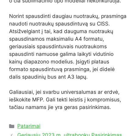
o čia sublimacinio tipo modeliai nekonkuruoja.
Norint spausdinti daugiau nuotraukų, prasminga
naudoti nuotraukų spausdintuvą su CISS.
Atsižvelgiant į tai, kad dauguma nuotraukų
spausdinamos maksimaliu A4 formatu,
geriausiais spausdintuvais nuotraukoms
spausdinti namuose galima laikyti vidutinio
kainų diapazono modelius. Įsigyti plataus
formato spausdintuvą prasminga, jei didelė
dalis spaudinių bus ant A3 lapų.
Galiausiai, jei svarbu universalumas ar erdvė,
ieškokite MFP. Gali tekti leistis į kompromisus,
tačiau namams jie yra geras pasirinkimas.
Kategorijos
Patarimai
Geriausių 2023 m. ultrabookų Pasirinkimas