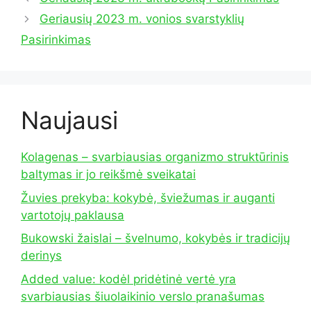
Geriausių 2023 m. vonios svarstyklių
Pasirinkimas
Naujausi
Kolagenas – svarbiausias organizmo struktūrinis
baltymas ir jo reikšmė sveikatai
Žuvies prekyba: kokybė, šviežumas ir auganti
vartotojų paklausa
Bukowski žaislai – švelnumo, kokybės ir tradicijų
derinys
Added value: kodėl pridėtinė vertė yra
svarbiausias šiuolaikinio verslo pranašumas