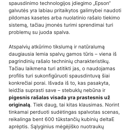
spausdinimo technologijos įdiegimo „Epson“
galvutės yra labiau pritaikytos galimybei naudoti
pildomas kasetes arba nuolatinio rašalo tiekimo
sistemą, tačiau įmonės turimi sprendimai turi
problemų su juoda spalva.
Atspalvių atkūrimo tikslumą ir natūralumą
daugiausia lemia spalvų gamos tūris – viena iš
pagrindinių rašalo techninių charakteristikų.
Tačiau laikmena turi atitikti jas, o naudojamas
profilis turi sukonfigūruoti spausdintuvą šiai
konkrečiai porai. Išvada iš to, kas pasakyta,
leidžia suprasti save – stebuklų nebūna ir
pigesnis rašalas visada yra prastesnis už
originalą
. Tiek daug, tai kitas klausimas. Norint
tinkamai perduoti sudėtingas spalvotas scenas,
reikalinga bent 600 tūkstančių kubinių deltaE
aprėptis. Sąlyginius mėgėjiško nuotraukų