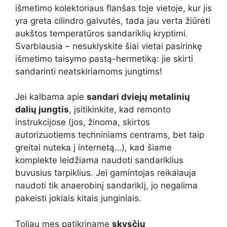
išmetimo kolektoriaus flanšas toje vietoje, kur jis
yra greta cilindro galvutės, tada jau verta žiūrėti
aukštos temperatūros sandariklių kryptimi.
Svarbiausia – nesuklyskite šiai vietai pasirinkę
išmetimo taisymo pastą-hermetiką: jie skirti
sandarinti neatskiriamoms jungtims!
Jei kalbama apie
sandari dviejų metalinių
dalių jungtis
, įsitikinkite, kad remonto
instrukcijose (jos, žinoma, skirtos
autorizuotiems techniniams centrams, bet taip
greitai nuteka į internetą…), kad šiame
komplekte leidžiama naudoti sandariklius
buvusius tarpiklius. Jei gamintojas reikalauja
naudoti tik anaerobinį sandariklį, jo negalima
pakeisti jokiais kitais junginiais.
Toliau mes patikriname
skysčių