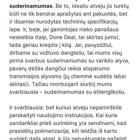
suderinamumas
. Be to, idealiu atveju jis turėtų
būti ne tik bendrai aprašytas ant pakuotės, bet
ir išsamiai nurodytas techninių specifikacijų
lape. Ir, beje, jei gamintojas nieko panašaus
neskelbia (taip, Done Deal, tai skirtas jums),
tada geriau kreiptis į kitą. Jei, pavyzdžiui,
dirbame su vožtuvo dangteliu, tai mums visų
pirma svarbus suderinamumas su variklio alyva,
pavarų dėžės dangčiui reikia atsparumo
transmisijos alyvoms (jų cheminė sudėtis labai
skiriasi). Tačiau montuojant siurblį mums
svarbiausia – suderinamumas su etilenglikoliu.
Ir svarbiausia: bet kuriuo atveju nepamirškite
perskaityti naudojimo instrukcijos. Kai kurie
sandarikliai prieš surinkimą yra sendinami, kad
prasidėtų polimerizacija, kiti leidžia iš karto
surinkti dalis atgal. Ir jūs neturėtumėte pažeisti