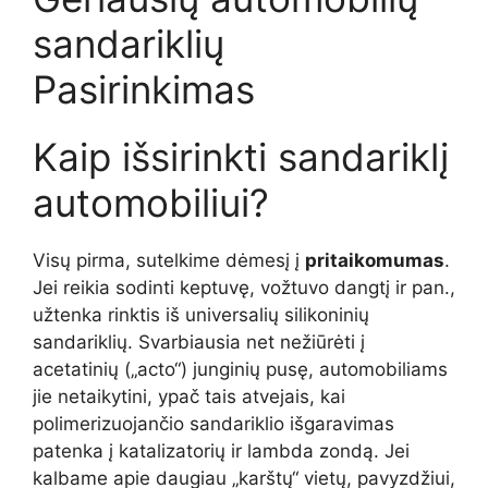
sandariklių
Pasirinkimas
Kaip išsirinkti sandariklį
automobiliui?
Visų pirma, sutelkime dėmesį į
pritaikomumas
.
Jei reikia sodinti keptuvę, vožtuvo dangtį ir pan.,
užtenka rinktis iš universalių silikoninių
sandariklių. Svarbiausia net nežiūrėti į
acetatinių („acto“) junginių pusę, automobiliams
jie netaikytini, ypač tais atvejais, kai
polimerizuojančio sandariklio išgaravimas
patenka į katalizatorių ir lambda zondą. Jei
kalbame apie daugiau „karštų“ vietų, pavyzdžiui,