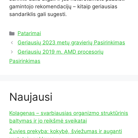
gamintojo rekomendacijų – kitaip geriausias
sandariklis gali sugesti.
Kategorijos
Patarimai
Geriausių 2023 metų gravierių Pasirinkimas
Geriausių 2019 m. AMD procesorių
Pasirinkimas
Naujausi
Kolagenas – svarbiausias organizmo struktūrinis
baltymas ir jo reikšmė sveikatai
Žuvies prekyba: kokybė, šviežumas ir auganti