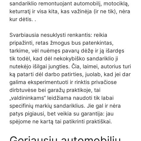
sandariklio remontuojant automobilį, motociklą,
keturratį ir visa kita, kas važinėja (ir ne tik), nėra
kur dėtis. .
Svarbiausia nesuklysti renkantis: reikia
pripažinti, retas žmogus bus patenkintas,
tarkime, vėl nuėmęs pavarų dėžę ir ją išardęs
tik todėl, kad dėl nekokybiško sandariklio ji
nutekėjo išilgai jungties. Čia, laimei, autorius turi
ką patarti dėl darbo patirties, juolab, kad jei dar
galima eksperimentuoti ir rinktis privačiose
dirbtuvėse bei garažų praktikoje, tai
„valdininkams“ leidžiama naudoti tik labai
specifinių markių sandariklius. Jie gal ir nėra
patys pigiausi, bet veikia su garantija: jau
spėjome ne kartą tai patikrinti praktiškai.
Geriausių automobilių