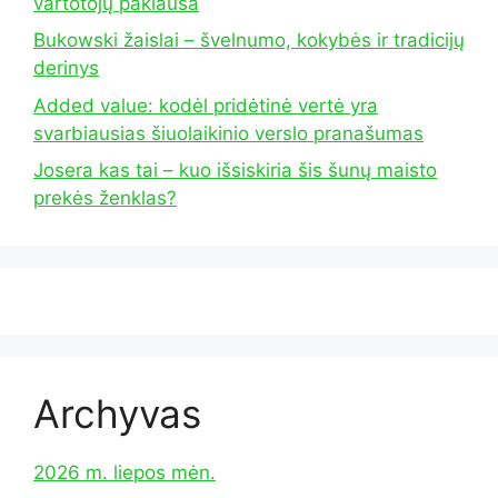
vartotojų paklausa
Bukowski žaislai – švelnumo, kokybės ir tradicijų
derinys
Added value: kodėl pridėtinė vertė yra
svarbiausias šiuolaikinio verslo pranašumas
Josera kas tai – kuo išsiskiria šis šunų maisto
prekės ženklas?
Archyvas
2026 m. liepos mėn.