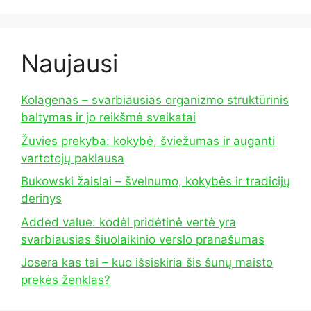
Naujausi
Kolagenas – svarbiausias organizmo struktūrinis
baltymas ir jo reikšmė sveikatai
Žuvies prekyba: kokybė, šviežumas ir auganti
vartotojų paklausa
Bukowski žaislai – švelnumo, kokybės ir tradicijų
derinys
Added value: kodėl pridėtinė vertė yra
svarbiausias šiuolaikinio verslo pranašumas
Josera kas tai – kuo išsiskiria šis šunų maisto
prekės ženklas?