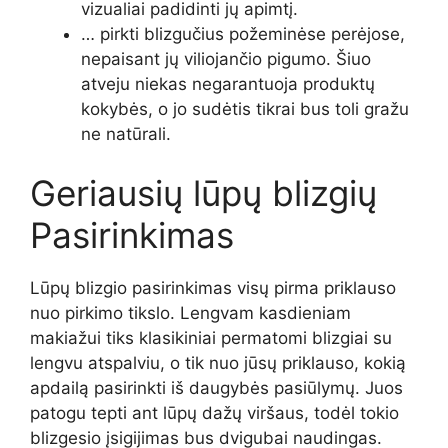
vizualiai padidinti jų apimtį.
… pirkti blizgučius požeminėse perėjose,
nepaisant jų viliojančio pigumo. Šiuo
atveju niekas negarantuoja produktų
kokybės, o jo sudėtis tikrai bus toli gražu
ne natūrali.
Geriausių lūpų blizgių
Pasirinkimas
Lūpų blizgio pasirinkimas visų pirma priklauso
nuo pirkimo tikslo. Lengvam kasdieniam
makiažui tiks klasikiniai permatomi blizgiai su
lengvu atspalviu, o tik nuo jūsų priklauso, kokią
apdailą pasirinkti iš daugybės pasiūlymų. Juos
patogu tepti ant lūpų dažų viršaus, todėl tokio
blizgesio įsigijimas bus dvigubai naudingas.