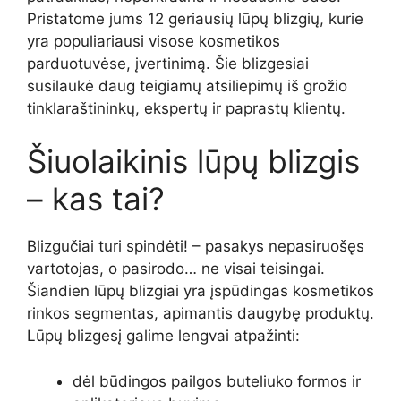
Pristatome jums 12 geriausių lūpų blizgių, kurie
yra populiariausi visose kosmetikos
parduotuvėse, įvertinimą. Šie blizgesiai
susilaukė daug teigiamų atsiliepimų iš grožio
tinklaraštininkų, ekspertų ir paprastų klientų.
Šiuolaikinis lūpų blizgis
– kas tai?
Blizgučiai turi spindėti! – pasakys nepasiruošęs
vartotojas, o pasirodo… ne visai teisingai.
Šiandien lūpų blizgiai yra įspūdingas kosmetikos
rinkos segmentas, apimantis daugybę produktų.
Lūpų blizgesį galime lengvai atpažinti:
dėl būdingos pailgos buteliuko formos ir