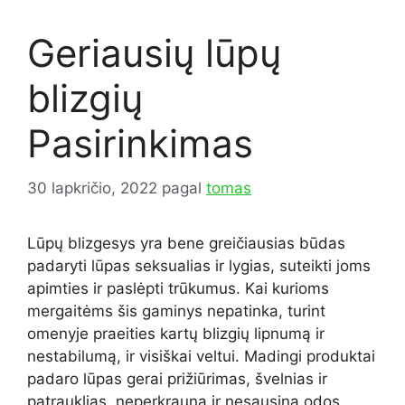
Geriausių lūpų
blizgių
Pasirinkimas
30 lapkričio, 2022
pagal
tomas
Lūpų blizgesys yra bene greičiausias būdas
padaryti lūpas seksualias ir lygias, suteikti joms
apimties ir paslėpti trūkumus. Kai kurioms
mergaitėms šis gaminys nepatinka, turint
omenyje praeities kartų blizgių lipnumą ir
nestabilumą, ir visiškai veltui. Madingi produktai
padaro lūpas gerai prižiūrimas, švelnias ir
patrauklias, neperkrauna ir nesausina odos.