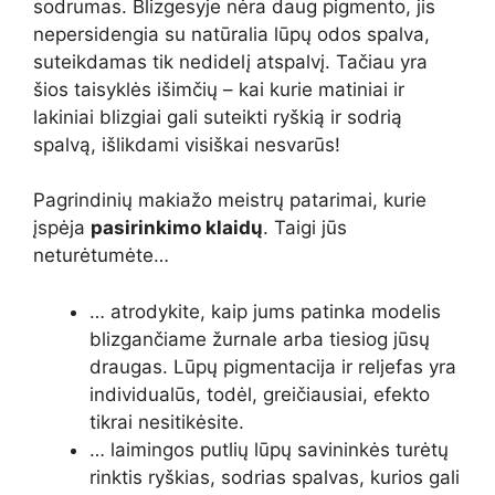
sodrumas. Blizgesyje nėra daug pigmento, jis
nepersidengia su natūralia lūpų odos spalva,
suteikdamas tik nedidelį atspalvį. Tačiau yra
šios taisyklės išimčių – kai kurie matiniai ir
lakiniai blizgiai gali suteikti ryškią ir sodrią
spalvą, išlikdami visiškai nesvarūs!
Pagrindinių makiažo meistrų patarimai, kurie
įspėja
pasirinkimo klaidų
. Taigi jūs
neturėtumėte…
… atrodykite, kaip jums patinka modelis
blizgančiame žurnale arba tiesiog jūsų
draugas. Lūpų pigmentacija ir reljefas yra
individualūs, todėl, greičiausiai, efekto
tikrai nesitikėsite.
… laimingos putlių lūpų savininkės turėtų
rinktis ryškias, sodrias spalvas, kurios gali