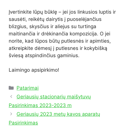
Įvertinkite lūpų būklę – jei jos linkusios luptis ir
sausėti, reikėtų dairytis į puoselėjančius
blizgius, skysčius ir aliejus su turtinga
maitinančia ir drėkinančia kompozicija. O jei
norite, kad lūpos būtų putlesnės ir apimties,
atkreipkite dėmesį į putlesnes ir kokybišką
šviesą atspindinčius gaminius.
Laimingo apsipirkimo!
Kategorijos
Patarimai
Geriausių stacionarių maišytuvų
Pasirinkimas 2023-2023 m
Geriausių 2023 metų kavos aparatų
Pasirinkimas