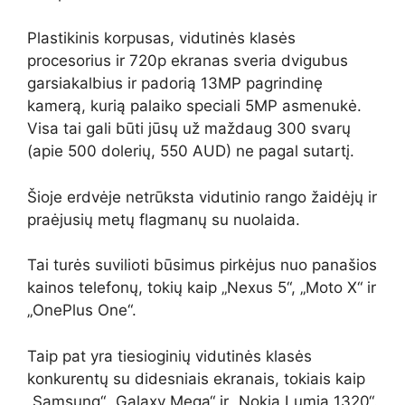
Plastikinis korpusas, vidutinės klasės
procesorius ir 720p ekranas sveria dvigubus
garsiakalbius ir padorią 13MP pagrindinę
kamerą, kurią palaiko speciali 5MP asmenukė.
Visa tai gali būti jūsų už maždaug 300 svarų
(apie 500 dolerių, 550 AUD) ne pagal sutartį.
Šioje erdvėje netrūksta vidutinio rango žaidėjų ir
praėjusių metų flagmanų su nuolaida.
Tai turės suvilioti būsimus pirkėjus nuo panašios
kainos telefonų, tokių kaip „Nexus 5“, „Moto X“ ir
„OnePlus One“.
Taip pat yra tiesioginių vidutinės klasės
konkurentų su didesniais ekranais, tokiais kaip
„Samsung“ „Galaxy Mega“ ir „Nokia Lumia 1320“.