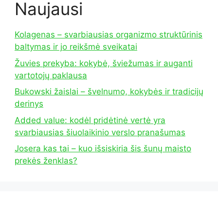
Naujausi
Kolagenas – svarbiausias organizmo struktūrinis
baltymas ir jo reikšmė sveikatai
Žuvies prekyba: kokybė, šviežumas ir auganti
vartotojų paklausa
Bukowski žaislai – švelnumo, kokybės ir tradicijų
derinys
Added value: kodėl pridėtinė vertė yra
svarbiausias šiuolaikinio verslo pranašumas
Josera kas tai – kuo išsiskiria šis šunų maisto
prekės ženklas?