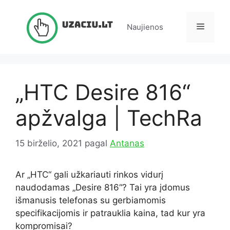
Pereiti
prie
Meniu
Naujienos
turinio
„HTC Desire 816“
apžvalga | TechRa
15 birželio, 2021
pagal
Antanas
Ar „HTC“ gali užkariauti rinkos vidurį
naudodamas „Desire 816“? Tai yra įdomus
išmanusis telefonas su gerbiamomis
specifikacijomis ir patrauklia kaina, tad kur yra
kompromisai?