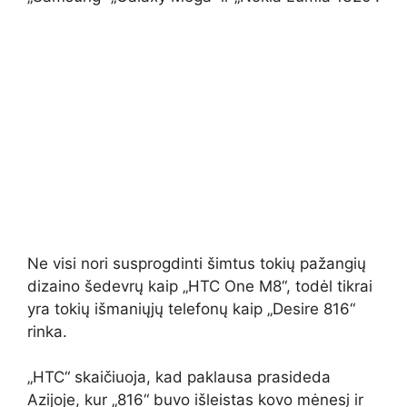
Ne visi nori susprogdinti šimtus tokių pažangių
dizaino šedevrų kaip „HTC One M8“, todėl tikrai
yra tokių išmaniųjų telefonų kaip „Desire 816“
rinka.
„HTC“ skaičiuoja, kad paklausa prasideda
Azijoje, kur „816“ buvo išleistas kovo mėnesį ir