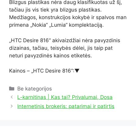
Blizgus plastikas nėra daug klasifikuotas už šį,
tačiau jis vis tiek yra blizgus plastikas.
Medžiagos, konstrukcijos kokybė ir spalvos man
primena „Nokia“ „Lumia“ komplektaciją.
„HTC Desire 816“ akivaizdžiai nėra pavyzdinis
dizainas, tačiau, teisybės dėlei, jis taip pat
neturi pavyzdinės kainos etiketės.
Kainos – „HTC Desire 816“:
▼
Kategorijos
Be kategorijos
L-karnitinas | Kas tai? Privalumai, Dosa
Internetinis brokeris: patarimai ir patirtis