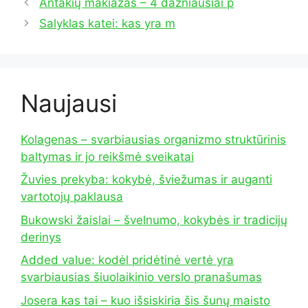
Antakių makiažas – 4 dažniausiai p
Salyklas katei: kas yra m
Naujausi
Kolagenas – svarbiausias organizmo struktūrinis
baltymas ir jo reikšmė sveikatai
Žuvies prekyba: kokybė, šviežumas ir auganti
vartotojų paklausa
Bukowski žaislai – švelnumo, kokybės ir tradicijų
derinys
Added value: kodėl pridėtinė vertė yra
svarbiausias šiuolaikinio verslo pranašumas
Josera kas tai – kuo išsiskiria šis šunų maisto