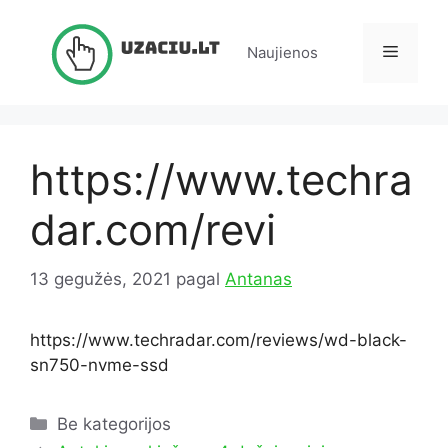
Pereiti
prie
Meniu
Naujienos
turinio
https://www.techra
dar.com/revi
13 gegužės, 2021
pagal
Antanas
https://www.techradar.com/reviews/wd-black-
sn750-nvme-ssd
Kategorijos
Be kategorijos