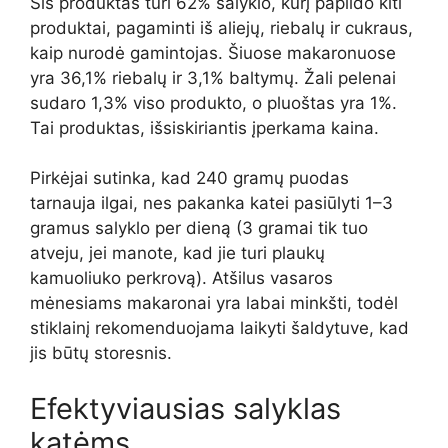
Šis produktas turi 62% salyklo, kurį papildo kiti
produktai, pagaminti iš aliejų, riebalų ir cukraus,
kaip nurodė gamintojas. Šiuose makaronuose
yra 36,1% riebalų ir 3,1% baltymų. Žali pelenai
sudaro 1,3% viso produkto, o pluoštas yra 1%.
Tai produktas, išsiskiriantis įperkama kaina.
Pirkėjai sutinka, kad 240 gramų puodas
tarnauja ilgai, nes pakanka katei pasiūlyti 1–3
gramus salyklo per dieną (3 gramai tik tuo
atveju, jei manote, kad jie turi plaukų
kamuoliuko perkrovą). Atšilus vasaros
mėnesiams makaronai yra labai minkšti, todėl
stiklainį rekomenduojama laikyti šaldytuve, kad
jis būtų storesnis.
Efektyviausias salyklas
katėms