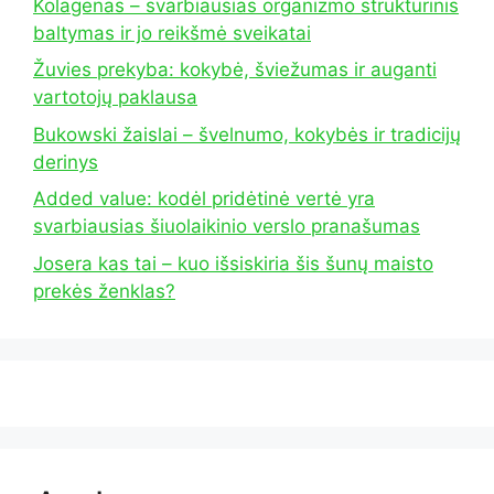
Kolagenas – svarbiausias organizmo struktūrinis
baltymas ir jo reikšmė sveikatai
Žuvies prekyba: kokybė, šviežumas ir auganti
vartotojų paklausa
Bukowski žaislai – švelnumo, kokybės ir tradicijų
derinys
Added value: kodėl pridėtinė vertė yra
svarbiausias šiuolaikinio verslo pranašumas
Josera kas tai – kuo išsiskiria šis šunų maisto
prekės ženklas?