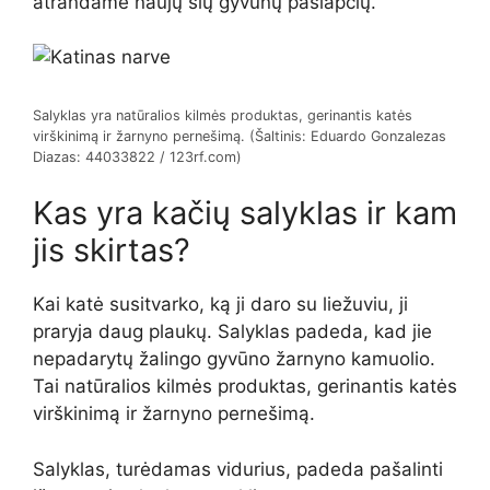
atrandame naujų šių gyvūnų paslapčių.
Salyklas yra natūralios kilmės produktas, gerinantis katės
virškinimą ir žarnyno pernešimą. (Šaltinis: Eduardo Gonzalezas
Diazas: 44033822 / 123rf.com)
Kas yra kačių salyklas ir kam
jis skirtas?
Kai katė susitvarko, ką ji daro su liežuviu, ji
praryja daug plaukų. Salyklas padeda, kad jie
nepadarytų žalingo gyvūno žarnyno kamuolio.
Tai natūralios kilmės produktas, gerinantis katės
virškinimą ir žarnyno pernešimą.
Salyklas, turėdamas vidurius, padeda pašalinti