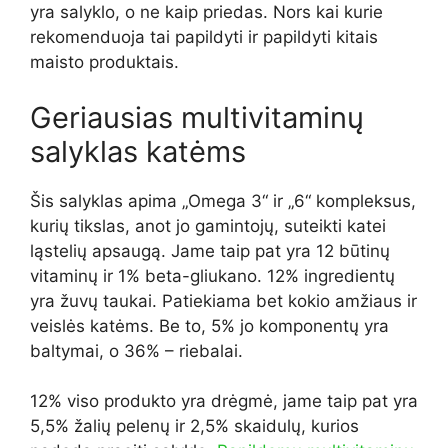
yra salyklo, o ne kaip priedas. Nors kai kurie
rekomenduoja tai papildyti ir papildyti kitais
maisto produktais.
Geriausias multivitaminų
salyklas katėms
Šis salyklas apima „Omega 3“ ir „6“ kompleksus,
kurių tikslas, anot jo gamintojų, suteikti katei
ląstelių apsaugą. Jame taip pat yra 12 būtinų
vitaminų ir 1% beta-gliukano. 12% ingredientų
yra žuvų taukai. Patiekiama bet kokio amžiaus ir
veislės katėms. Be to, 5% jo komponentų yra
baltymai, o 36% – riebalai.
12% viso produkto yra drėgmė, jame taip pat yra
5,5% žalių pelenų ir 2,5% skaidulų, kurios