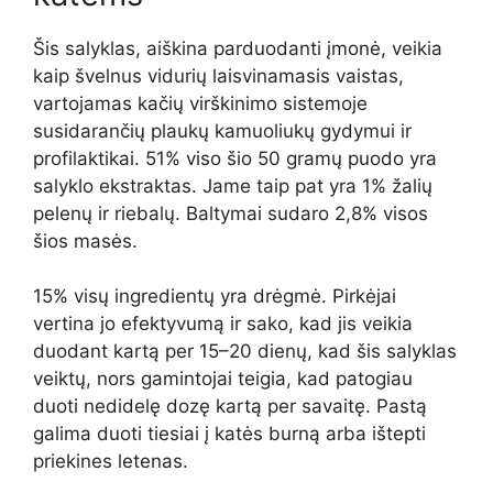
Šis salyklas, aiškina parduodanti įmonė, veikia
kaip švelnus vidurių laisvinamasis vaistas,
vartojamas kačių virškinimo sistemoje
susidarančių plaukų kamuoliukų gydymui ir
profilaktikai. 51% viso šio 50 gramų puodo yra
salyklo ekstraktas. Jame taip pat yra 1% žalių
pelenų ir riebalų. Baltymai sudaro 2,8% visos
šios masės.
15% visų ingredientų yra drėgmė. Pirkėjai
vertina jo efektyvumą ir sako, kad jis veikia
duodant kartą per 15–20 dienų, kad šis salyklas
veiktų, nors gamintojai teigia, kad patogiau
duoti nedidelę dozę kartą per savaitę. Pastą
galima duoti tiesiai į katės burną arba ištepti
priekines letenas.