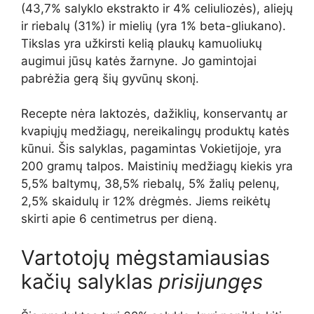
(43,7% salyklo ekstrakto ir 4% celiuliozės), aliejų
ir riebalų (31%) ir mielių (yra 1% beta-gliukano).
Tikslas yra užkirsti kelią plaukų kamuoliukų
augimui jūsų katės žarnyne. Jo gamintojai
pabrėžia gerą šių gyvūnų skonį.
Recepte nėra laktozės, dažiklių, konservantų ar
kvapiųjų medžiagų, nereikalingų produktų katės
kūnui. Šis salyklas, pagamintas Vokietijoje, yra
200 gramų talpos. Maistinių medžiagų kiekis yra
5,5% baltymų, 38,5% riebalų, 5% žalių pelenų,
2,5% skaidulų ir 12% drėgmės. Jiems reikėtų
skirti apie 6 centimetrus per dieną.
Vartotojų mėgstamiausias
kačių salyklas
prisijungęs