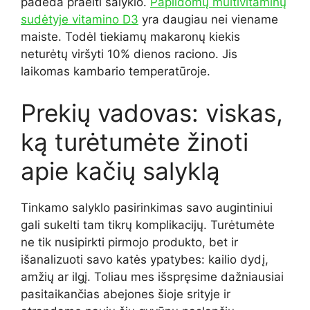
padeda praeiti salyklo.
Papildomų multivitaminų
sudėtyje vitamino D3
yra daugiau nei viename
maiste. Todėl tiekiamų makaronų kiekis
neturėtų viršyti 10% dienos raciono. Jis
laikomas kambario temperatūroje.
Prekių vadovas: viskas,
ką turėtumėte žinoti
apie kačių salyklą
Tinkamo salyklo pasirinkimas savo augintiniui
gali sukelti tam tikrų komplikacijų. Turėtumėte
ne tik nusipirkti pirmojo produkto, bet ir
išanalizuoti savo katės ypatybes: kailio dydį,
amžių ar ilgį. Toliau mes išspręsime dažniausiai
pasitaikančias abejones šioje srityje ir