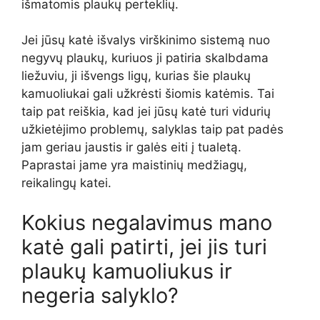
išmatomis plaukų perteklių.
Jei jūsų katė išvalys virškinimo sistemą nuo
negyvų plaukų, kuriuos ji patiria skalbdama
liežuviu, ji išvengs ligų, kurias šie plaukų
kamuoliukai gali užkrėsti šiomis katėmis. Tai
taip pat reiškia, kad jei jūsų katė turi vidurių
užkietėjimo problemų, salyklas taip pat padės
jam geriau jaustis ir galės eiti į tualetą.
Paprastai jame yra maistinių medžiagų,
reikalingų katei.
Kokius negalavimus mano
katė gali patirti, jei jis turi
plaukų kamuoliukus ir
negeria salyklo?