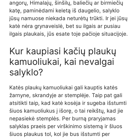
angorų, Himalajų, šinšilų, baliečių ar birmiečių
katę, paminėdami keletą iš daugelio, salyklo
jūsų namuose niekada neturėtų trūkti. Ir jei jūsų
katė nėra grynaveislė, bet su ilgais ar pusiau
ilgais plaukais, jūs esate toje pačioje situacijoje.
Kur kaupiasi kačių plaukų
kamuoliukai, kai nevalgai
salyklo?
Katės plaukų kamuoliukai gali kauptis katės
žarnyne, skrandyje ar stemplėje. Taip pat gali
atsitikti taip, kad katė kosėja ir sugeba išstumti
šiuos kamuoliukus į išorę, o tai reikštų, kad jie
nepasiekė stemplės. Per burną praryjamas
salyklas praeis per virškinimo sistemą ir šluos
šiuos plaukus tol, kol jie bus išstumti per