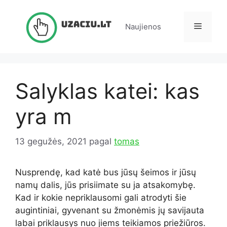
Pereiti
prie
Meniu
Naujienos
turinio
Salyklas katei: kas
yra m
13 gegužės, 2021
pagal
tomas
Nusprendę, kad katė bus jūsų šeimos ir jūsų
namų dalis, jūs prisiimate su ja atsakomybę.
Kad ir kokie nepriklausomi gali atrodyti šie
augintiniai, gyvenant su žmonėmis jų savijauta
labai priklausys nuo jiems teikiamos priežiūros.