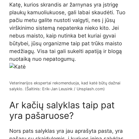
Katę, kurios skrandis ar žarnynas yra įstrigę
plaukų kamuoliukuose, gali labai skaudėti. Tuo
pačiu metu galite nustoti valgyti, nes į jūsų
virškinimo sistemą nepatenka nieko kito. Jei
nebus maisto, kaip nutinka bet kuriai gyvai
būtybei, jūsų organizme taip pat trūks maisto
medžiagų. Visa tai gali sukelti apatiją ir blogą
nuotaiką nuo nepatogumų.
Veterinarijos ekspertai rekomenduoja, kad katė būtų dažnai
salyklo. (Šaltinis: Erik-Jan Leusink / Unsplash.com)
Ar kačių salyklas taip pat
yra pašaruose?
Nors pats salyklas yra jau aprašyta pasta, yra
pašarų su skaidulomis, į kuriuos įeina salyklas.