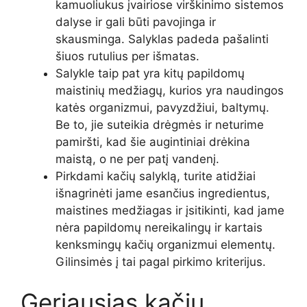
kamuoliukus įvairiose virškinimo sistemos
dalyse ir gali būti pavojinga ir
skausminga. Salyklas padeda pašalinti
šiuos rutulius per išmatas.
Salykle taip pat yra kitų papildomų
maistinių medžiagų, kurios yra naudingos
katės organizmui, pavyzdžiui, baltymų.
Be to, jie suteikia drėgmės ir neturime
pamiršti, kad šie augintiniai drėkina
maistą, o ne per patį vandenį.
Pirkdami kačių salyklą, turite atidžiai
išnagrinėti jame esančius ingredientus,
maistines medžiagas ir įsitikinti, kad jame
nėra papildomų nereikalingų ir kartais
kenksmingų kačių organizmui elementų.
Gilinsimės į tai pagal pirkimo kriterijus.
Geriausias kačių