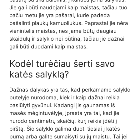
Jie gali būti naudojami kaip maistas, tačiau tuo
pačiu metu jie yra pašarai, kurie padeda
pašalinti plaukų kamuoliukus. Paprastai jie nėra
vienintelis maistas, nes jame būtų daugiau
skaidulų ir salyklo nei būtina, tačiau jie dažnai
gali būti duodami kaip maistas.
Kodėl turėčiau šerti savo
katės salyklą?
Dažnas dalykas yra tas, kad perkamame salyklo
butelyje nurodoma, kiek ir kaip dažnai reikia
pasiūlyti gyvūnui. Kadangi jis gaunamas iš
masės mėgintuvėlyje, įprasta yra tai, kad jie
nurodo centimetrų skaičių, kurį reikia įdėti į
pirštą. Šio salyklo galima duoti tiesiai į katės
burną arba galite sumaišyti su jų maistu. Tai jei