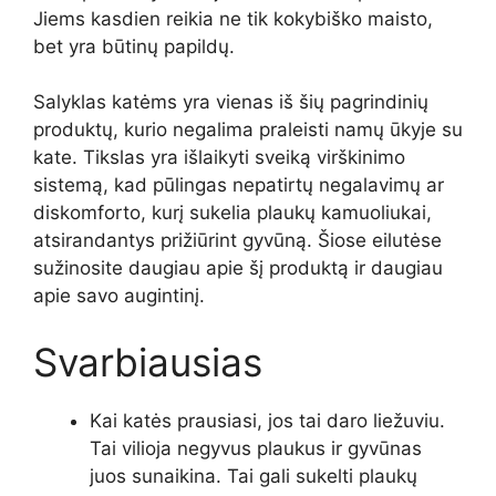
Jiems kasdien reikia ne tik kokybiško maisto,
bet yra būtinų papildų.
Salyklas katėms yra vienas iš šių pagrindinių
produktų, kurio negalima praleisti namų ūkyje su
kate. Tikslas yra išlaikyti sveiką virškinimo
sistemą, kad pūlingas nepatirtų negalavimų ar
diskomforto, kurį sukelia plaukų kamuoliukai,
atsirandantys prižiūrint gyvūną. Šiose eilutėse
sužinosite daugiau apie šį produktą ir daugiau
apie savo augintinį.
Svarbiausias
Kai katės prausiasi, jos tai daro liežuviu.
Tai vilioja negyvus plaukus ir gyvūnas
juos sunaikina. Tai gali sukelti plaukų