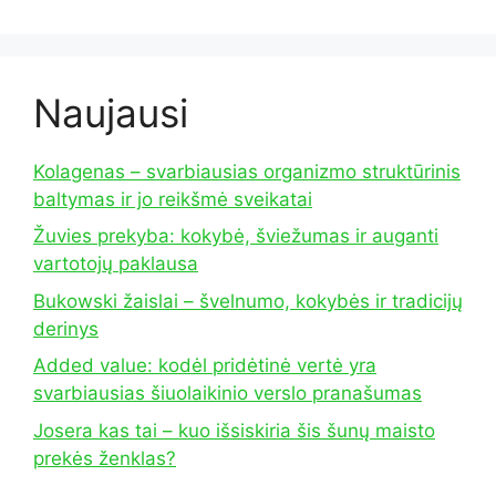
Naujausi
Kolagenas – svarbiausias organizmo struktūrinis
baltymas ir jo reikšmė sveikatai
Žuvies prekyba: kokybė, šviežumas ir auganti
vartotojų paklausa
Bukowski žaislai – švelnumo, kokybės ir tradicijų
derinys
Added value: kodėl pridėtinė vertė yra
svarbiausias šiuolaikinio verslo pranašumas
Josera kas tai – kuo išsiskiria šis šunų maisto
prekės ženklas?