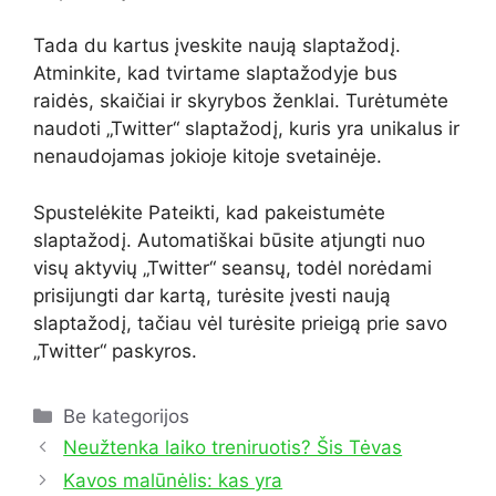
Tada du kartus įveskite naują slaptažodį.
Atminkite, kad tvirtame slaptažodyje bus
raidės, skaičiai ir skyrybos ženklai. Turėtumėte
naudoti „Twitter“ slaptažodį, kuris yra unikalus ir
nenaudojamas jokioje kitoje svetainėje.
Spustelėkite Pateikti, kad pakeistumėte
slaptažodį. Automatiškai būsite atjungti nuo
visų aktyvių „Twitter“ seansų, todėl norėdami
prisijungti dar kartą, turėsite įvesti naują
slaptažodį, tačiau vėl turėsite prieigą prie savo
„Twitter“ paskyros.
Kategorijos
Be kategorijos
Neužtenka laiko treniruotis? Šis Tėvas
Kavos malūnėlis: kas yra