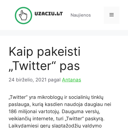
Pereiti
prie
Meniu
Naujienos
turinio
Kaip pakeisti
„Twitter“ pas
24 birželio, 2021
pagal
Antanas
„Twitter“ yra mikroblogų ir socialinių tinklų
paslauga, kurią kasdien naudoja daugiau nei
186 milijonai vartotojų. Dauguma verslų,
veikiančių internete, turi „Twitter“ paskyrą.
Laikydamiesi gerų slaptažodžių valdymo