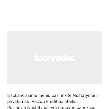
Iššokančiajame meniu pasirinkite Nustatymai ir
privatumas
(Vaizdo kreditas: ateitis)
Puslapyje Nustatymai yra daugybė parinkčių.