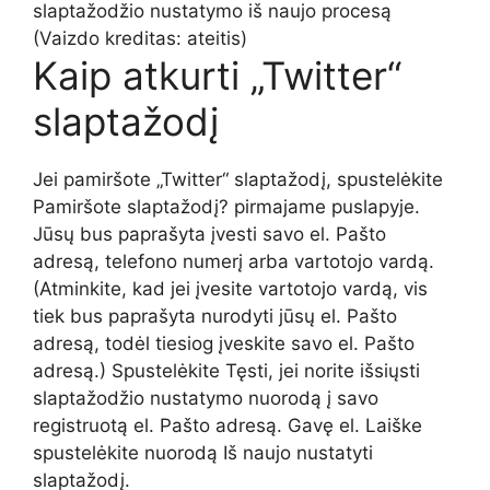
slaptažodžio nustatymo iš naujo procesą
(Vaizdo kreditas: ateitis)
Kaip atkurti „Twitter“
slaptažodį
Jei pamiršote „Twitter“ slaptažodį, spustelėkite
Pamiršote slaptažodį? pirmajame puslapyje.
Jūsų bus paprašyta įvesti savo el. Pašto
adresą, telefono numerį arba vartotojo vardą.
(Atminkite, kad jei įvesite vartotojo vardą, vis
tiek bus paprašyta nurodyti jūsų el. Pašto
adresą, todėl tiesiog įveskite savo el. Pašto
adresą.) Spustelėkite Tęsti, jei norite išsiųsti
slaptažodžio nustatymo nuorodą į savo
registruotą el. Pašto adresą. Gavę el. Laiške
spustelėkite nuorodą Iš naujo nustatyti
slaptažodį.