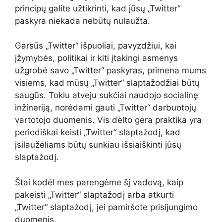
principų galite užtikrinti, kad jūsų „Twitter“
paskyra niekada nebūtų nulaužta.
Garsūs „Twitter“ išpuoliai, pavyzdžiui, kai
įžymybės, politikai ir kiti įtakingi asmenys
užgrobė savo „Twitter“ paskyras, primena mums
visiems, kad mūsų „Twitter“ slaptažodžiai būtų
saugūs. Tokiu atveju sukčiai naudojo socialinę
inžineriją, norėdami gauti „Twitter“ darbuotojų
vartotojo duomenis. Vis dėlto gera praktika yra
periodiškai keisti „Twitter“ slaptažodį, kad
įsilaužėliams būtų sunkiau išsiaiškinti jūsų
slaptažodį.
Štai kodėl mes parengėme šį vadovą, kaip
pakeisti „Twitter“ slaptažodį arba atkurti
„Twitter“ slaptažodį, jei pamiršote prisijungimo
duomenis.