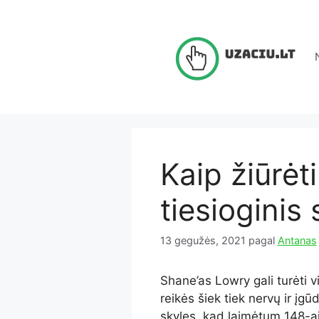
Pereiti
prie
turinio
Kaip žiūrėt
tiesioginis 
13 gegužės, 2021
pagal
Antanas
Shane’as Lowry gali turėti vi
reikės šiek tiek nervų ir įgū
skyles, kad laimėtum 148-ąjį 