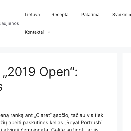
Lietuva
Receptai
Patarimai
Sveikini
Naujienos
Kontaktai
i „2019 Open“:
s
eną ranką ant „Claret“ ąsočio, tačiau vis tiek
džių apeiti paskutines kelias „Royal Portrush“
atvirąjį čempionatą. Galite sužinoti, ar jis