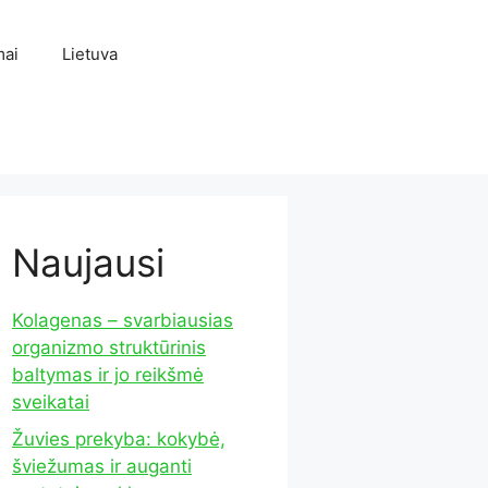
mai
Lietuva
Naujausi
Kolagenas – svarbiausias
organizmo struktūrinis
baltymas ir jo reikšmė
sveikatai
Žuvies prekyba: kokybė,
šviežumas ir auganti