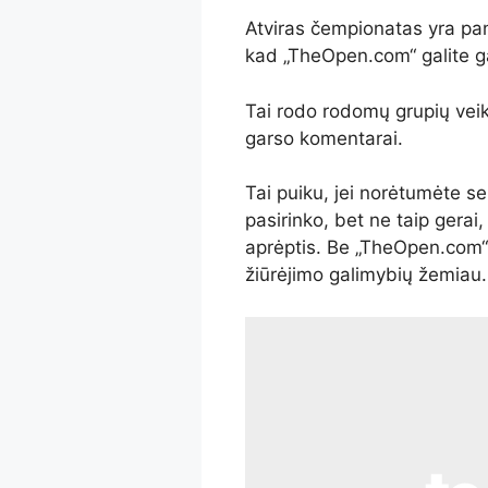
Atviras čempionatas yra pana
kad „TheOpen.com“ galite ga
Tai rodo rodomų grupių veiks
garso komentarai.
Tai puiku, jei norėtumėte sek
pasirinko, bet ne taip gerai,
aprėptis. Be „TheOpen.com“ 
žiūrėjimo galimybių žemiau.