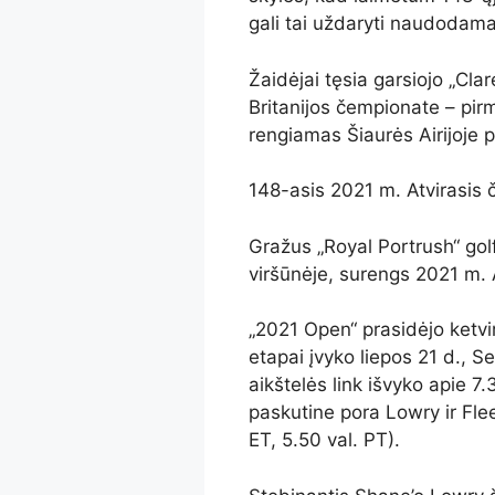
gali tai uždaryti naudodamas
Žaidėjai tęsia garsiojo „Cla
Britanijos čempionate – pir
rengiamas Šiaurės Airijoje 
148-asis 2021 m. Atvirasis 
Gražus „Royal Portrush“ golf
viršūnėje, surengs 2021 m. 
„2021 Open“ prasidėjo ketvirt
etapai įvyko liepos 21 d., S
aikštelės link išvyko apie 7.
paskutine pora Lowry ir Fle
ET, 5.50 val. PT).