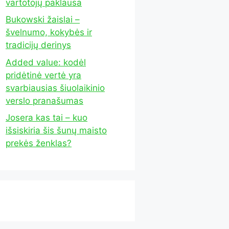
vartotojų paklausa
Bukowski žaislai –
švelnumo, kokybės ir
tradicijų derinys
Added value: kodėl
pridėtinė vertė yra
svarbiausias šiuolaikinio
verslo pranašumas
Josera kas tai – kuo
išsiskiria šis šunų maisto
prekės ženklas?