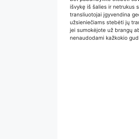
išvykę iš šalies ir netrukus 
transliuotojai įgyvendina ge
užsieniečiams stebėti jų tra
jei sumokėjote už brangų abo
nenaudodami kažkokio gudrau