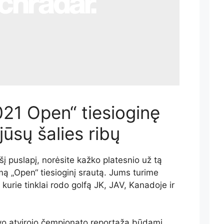
021 Open“ tiesioginę
 jūsų šalies ribų
šį puslapį, norėsite kažko platesnio už tą
 „Open“ tiesioginį srautą. Jums turime
 kurie tinklai rodo golfą JK, JAV, Kanadoje ir
vo atvirojo čempionato reportažą būdami