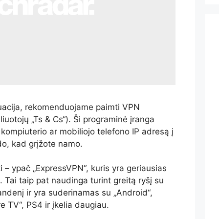
ituacija, rekomenduojame paimti VPN
nsliuotojų „Ts & Cs“). Ši programinė įranga
 kompiuterio ar mobiliojo telefono IP adresą į
odo, kad grįžote namo.
i – ypač „ExpressVPN“, kuris yra geriausias
ai taip pat naudinga turint greitą ryšį su
vandenį ir yra suderinamas su „Android“,
e TV“, PS4 ir įkelia daugiau.