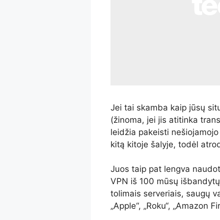
Jei tai skamba kaip jūsų s
(žinoma, jei jis atitinka tra
leidžia pakeisti nešiojamojo
kitą kitoje šalyje, todėl atr
Juos taip pat lengva naudot
VPN iš 100 mūsų išbandytų. T
tolimais serveriais, saugų 
„Apple“, „Roku“, „Amazon Fir