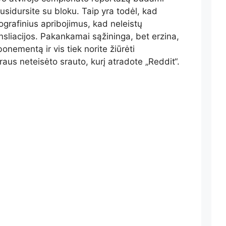
susidursite su bloku. Taip yra todėl, kad
ografinius apribojimus, kad neleistų
nsliacijos. Pakankamai sąžininga, bet erzina,
nementą ir vis tiek norite žiūrėti
s neteisėto srauto, kurį atradote „Reddit“.