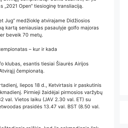
 „2021 Open“ tiesioginę transliaciją.
ret Jug“ medžioklę atvirajame Didžiosios
mą kartą seniausias pasaulyje golfo majoras
per beveik 70 metų.
čempionatas – kur ir kada
o klubas, esantis tiesiai Šiaurės Airijos
Atvirąjį čempionatą.
adienį, liepos 18 d., Ketvirtasis ir paskutinis
ekmadienį. Pirmieji žaidėjai pirmosios varžybų
32 val. Vietos laiku (JAV 2.30 val. ET) su
etwoodas prasidės 13.47 val. BST (8.50 val.