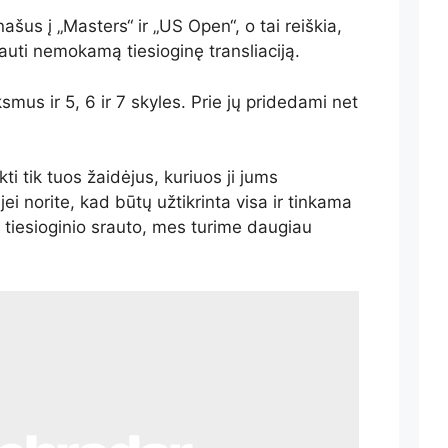
šus į „Masters“ ir „US Open“, o tai reiškia,
uti nemokamą tiesioginę transliaciją.
mus ir 5, 6 ir 7 skyles. Prie jų pridedami net
ti tik tuos žaidėjus, kuriuos ji jums
 jei norite, kad būtų užtikrinta visa ir tinkama
tiesioginio srauto, mes turime daugiau