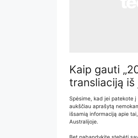
Kaip gauti „2
transliaciją iš
Spėsime, kad jei patekote į 
aukščiau aprašytą nemokamą
išsamią informaciją apie tai,
Australijoje.
Bet pabandykite stebėti sa