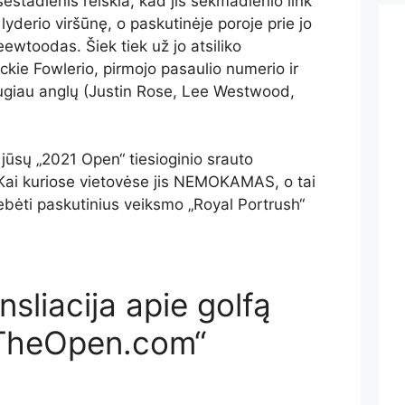
eštadienis reiškia, kad jis sekmadienio link
lyderio viršūnę, o paskutinėje poroje prie jo
ewtoodas. Šiek tiek už jo atsiliko
ckie Fowlerio, pirmojo pasaulio numerio ir
ugiau anglų (Justin Rose, Lee Westwood,
 jūsų „2021 Open“ tiesioginio srauto
. Kai kuriose vietovėse jis NEMOKAMAS, o tai
tebėti paskutinius veiksmo „Royal Portrush“
nsliacija apie golfą
TheOpen.com“