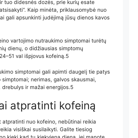
 ir tuo didesnės dozės, prie kurių esate
atsisakyti“.
Kaip minėta, priklausomybė nuo
tai gali apsunkinti judėjimą
jūsų dienos kavos
eino vartojimo nutraukimo simptomai turėtų
vynių dienų, o didžiausias simptomų
24–51 val
išpjovus kofeiną
.
5
aukimo simptomai
gali apimti daugelį
tie patys
o simptomai
; nerimas, galvos skausmai,
, drebulys ir mažai energijos.
5
i atpratinti kofeiną
atpratinti nuo kofeino, nebūtinai reikia
eikia visiškai susilaikyti. Galite tiesiog
ino kiekį
kad
tu
„
kiekvieną dieną, jei manote,