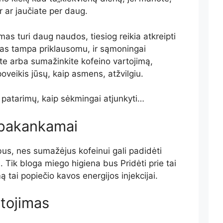
 ar jaučiate per daug.
mas turi daug naudos, tiesiog reikia atkreipti
mas tampa priklausomu, ir sąmoningai
ite arba sumažinkite kofeino vartojimą,
poveikis jūsų, kaip asmens, atžvilgiu.
 patarimų, kaip sėkmingai atjunkyti
…
e pakankamai
us, nes sumažėjus kofeinui gali padidėti
s. Tik bloga miego higiena bus
Pridėti prie
tai
ą tai popiečio kavos energijos injekcijai.
rtojimas