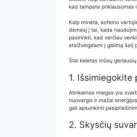
kad tampate priklausomas ir
Kaip minėta, kofeino vartoji
dėmesį į tai, kada naudoji
pasirinkti, kad verčiau venk
atsižvelgdami į galimą šalį
Štai keletas mūsų geriausių
1. Išsimiegokit
A
tinkamas miegas yra svarb
nuovargis ir mažai energijo
gali apsunkinti pasipriešinim
2. Skysčių suva