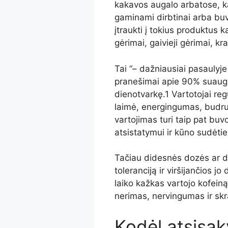
kakavos augalo arbatose, ka
gaminami dirbtinai arba buvo 
įtraukti į tokius produktus k
gėrimai, gaivieji gėrimai, 
Tai “
– dažniausiai pasaulyje
pranešimai apie
90%
suaugus
dienotvarkę.
1
Vartotojai regu
laimė, energingumas, bud
vartojimas turi
taip pat buvo
atsistatymui ir kūno sudėti
Tačiau didesnės dozės ar do
toleranciją ir viršijančios jo
laiko kažkas vartojo kofeiną
nerimas, nervingumas ir skr
Kodėl atsisa