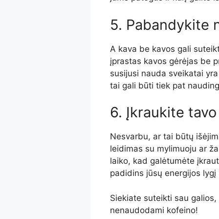
5. Pabandykite n
A
kava be kavos gali suteikti
įprastas kavos gėrėjas be p
susijusi nauda sveikatai yr
tai gali būti tiek pat naudin
6. Įkraukite
tavo
Nesvarbu, ar tai būtų išėjim
leidimas su mylimuoju ar žai
laiko, kad galėtumėte įkrauti
padidins jūsų energijos lygį 
Siekiate suteikti sau galios
nenaudodami kofeino!