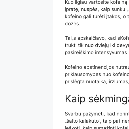
Kuo ilgiau vartosite kofeiną
įpratę, nuspės, kaip sunku „
kofeino gali turėti įtakos, o 
dozės.
Tai
„
s apskaičiavo, kad s
Kof
trukti tik nuo dviejų iki de
pasireiškimo intensyvumas
Kofeino abstinencijos nutr
priklausomybės nuo kofein
prislėgta nuotaika, irzlumas
Kaip sėkminga
Svarbu pažymėti, kad norint 
„šalto kalakuto“, taip pat ner
ieškoti, kaip sumažinti kofe