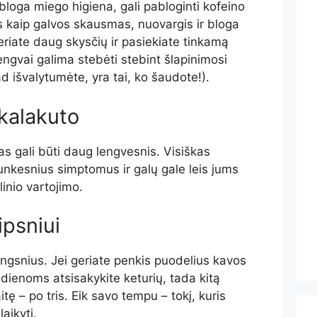
 bloga miego higiena, gali pabloginti kofeino
 kaip galvos skausmas, nuovargis ir bloga
geriate daug skysčių ir pasiekiate tinkamą
engvai galima stebėti stebint šlapinimosi
d išvalytumėte, yra tai, ko šaudote!)
.
 kalakuto
sas gali būti daug lengvesnis. Visiškas
nkesnius simptomus ir galų gale leis jums
linio vartojimo.
ipsniui
ngsnius. Jei geriate penkis puodelius kavos
dienoms atsisakykite keturių, tada kitą
itę – po tris. Eik savo tempu
–
tokį, kuris
laikyti.