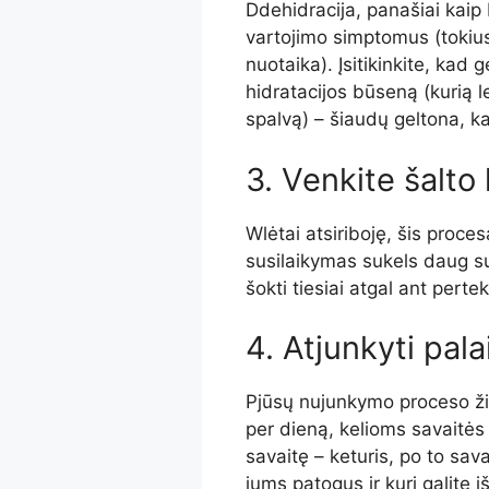
D
dehidracija, panašiai kaip
vartojimo simptomus (tokius
nuotaika). Įsitikinkite, kad 
hidratacijos būseną (kurią l
spalvą)
–
šiaudų geltona, ka
3. Venkite šalto
W
lėtai atsiriboję, šis proce
susilaikymas sukels daug su
šokti tiesiai atgal ant pertek
4. Atjunkyti pala
P
jūsų nujunkymo proceso ži
per dieną, kelioms savaitės 
savaitę – keturis, po to sava
jums patogus ir kurį galite iš