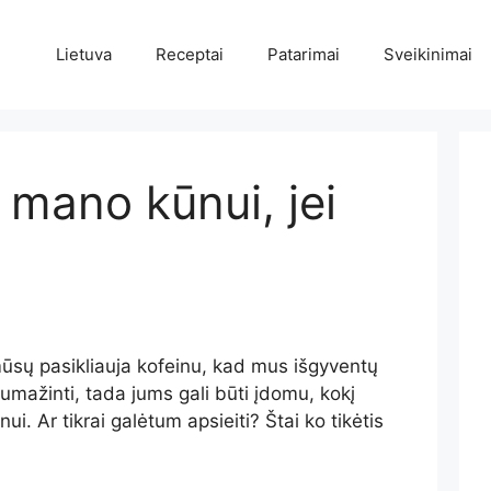
Lietuva
Receptai
Patarimai
Sveikinimai
 mano kūnui, jei
mūsų pasikliauja kofeinu, kad mus išgyventų
sumažinti, tada jums gali būti įdomu, kokį
ūnui.
Ar tikrai galėtum apsieiti? Štai ko tikėtis