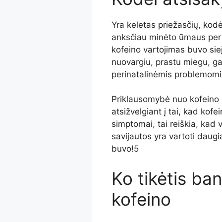
Yra keletas priežasčių, kodė
anksčiau minėto ūmaus perte
kofeino vartojimas
buvo sie
nuovargiu, prastu miegu, gal
perinatalinėmis problemomis
Priklausomybė nuo kofeino
atsižvelgiant į tai, kad kofe
simptomai
,
tai reiškia, kad 
savijautos yra vartoti daugi
buvo!
5
Ko tikėtis ban
kofeino