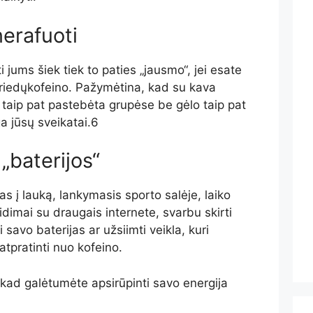
erafuoti
 jums šiek tiek to paties „jausmo“, jei esate
riedų
kofeino. Pažymėtina, kad su kava
a
taip pat pastebėta grupėse be gėlo
taip pat
ga jūsų sveikatai
.
6
 „baterijos“
as į lauką, lankymasis sporto salėje, laiko
dimai su draugais internete, svarbu skirti
 savo baterijas ar užsiimti veikla, kuri
atpratinti nuo kofeino.
, kad galėtumėte apsirūpinti savo energija