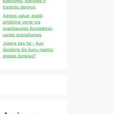
švelnumo, kokybės ir
tradicijų derinys
Added value: kodėl
pridėtinė vertė yra
svarbiausias šiuolaikinio
verslo pranašumas
Josera kas tai – kuo
išsiskiria šis šunų maisto
prekės ženklas?