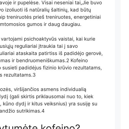
voje ir pupelėse. Visai neseniai tai
„
Jie buvo
izoliuoti iš natūralių šaltinių, kad būtų
aip treniruotės prieš treniruotes, energetiniai
kramtomosios gumos ir daug daugiau.
 vartojami psichoaktyvūs vaistai, kai kurie
iųjų reguliariai įtraukia tai į savo
liariai
ataskaita
patirtis
s iš
padidėjo gerovė,
rumas ir bendruomeniškumas
.
2
Kofeino
 susieti
padidėjus fizinio krūvio rezultatams,
es rezultatams.
3
zės, viršijančios asmens individualią
 dydį (gali skirtis priklausomai nuo to, kiek
, kūno dydį ir kitus veiksnius)
yra susiję su
andžio sutrikimas
.
4
kytumėte kofeino?