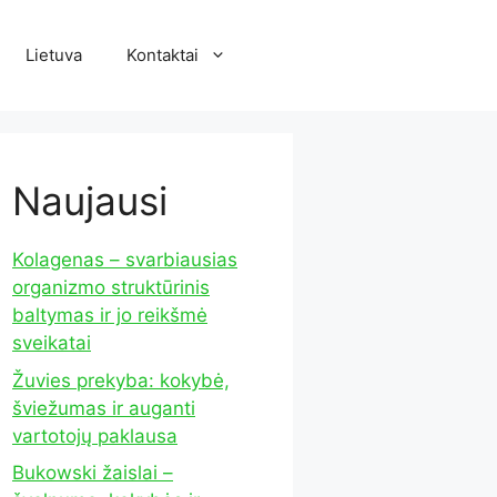
Lietuva
Kontaktai
Naujausi
Kolagenas – svarbiausias
organizmo struktūrinis
baltymas ir jo reikšmė
sveikatai
Žuvies prekyba: kokybė,
šviežumas ir auganti
vartotojų paklausa
Bukowski žaislai –