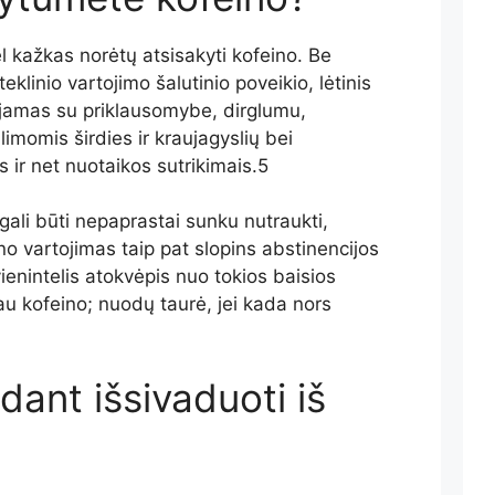
l kažkas norėtų atsisakyti kofeino. Be
klinio vartojimo šalutinio poveikio,
lėtinis
jamas su priklausomybe, dirglumu,
imomis širdies ir kraujagyslių bei
 ir net nuotaikos sutrikimais.
5
gali būti nepaprastai sunku nutraukti,
ino vartojimas taip pat slopins
abstinencijos
vienintelis atokvėpis nuo tokios baisios
au kofeino; nuodų taurė, jei kada nors
dant išsivaduoti iš