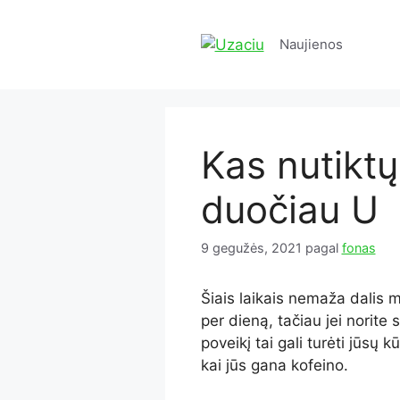
Pereiti
prie
Naujienos
turinio
Kas nutiktų
duočiau U
9 gegužės, 2021
pagal
fonas
Šiais laikais nemaža dalis 
per dieną, tačiau jei norite 
poveikį tai gali turėti jūsų k
kai jūs gana kofeino.