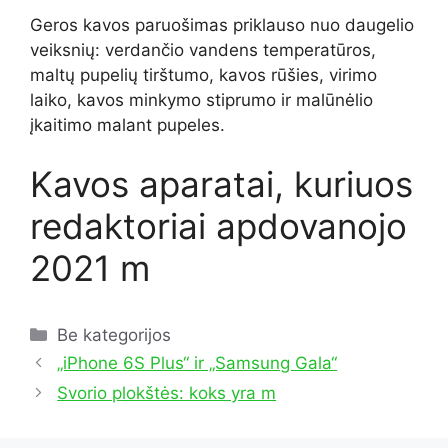
Geros kavos paruošimas priklauso nuo daugelio
veiksnių: verdančio vandens temperatūros,
maltų pupelių tirštumo, kavos rūšies, virimo
laiko, kavos minkymo stiprumo ir malūnėlio
įkaitimo malant pupeles.
Kavos aparatai, kuriuos
redaktoriai apdovanojo
2021 m
Kategorijos
Be kategorijos
„iPhone 6S Plus“ ir „Samsung Gala“
Svorio plokštės: koks yra m