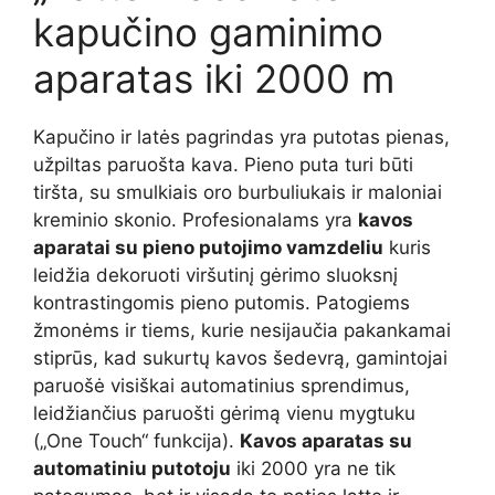
kapučino gaminimo
aparatas iki 2000 m
Kapučino ir latės pagrindas yra putotas pienas,
užpiltas paruošta kava. Pieno puta turi būti
tiršta, su smulkiais oro burbuliukais ir maloniai
kreminio skonio. Profesionalams yra
kavos
aparatai su pieno putojimo vamzdeliu
kuris
leidžia dekoruoti viršutinį gėrimo sluoksnį
kontrastingomis pieno putomis. Patogiems
žmonėms ir tiems, kurie nesijaučia pakankamai
stiprūs, kad sukurtų kavos šedevrą, gamintojai
paruošė visiškai automatinius sprendimus,
leidžiančius paruošti gėrimą vienu mygtuku
(„One Touch“ funkcija).
Kavos aparatas su
automatiniu putotoju
iki 2000 yra ne tik