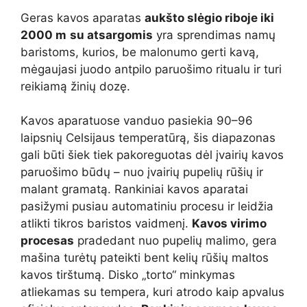
Geras kavos aparatas
aukšto slėgio riboje iki
2000 m
su atsargomis
yra sprendimas namų
baristoms, kurios, be malonumo gerti kavą,
mėgaujasi juodo antpilo paruošimo ritualu ir turi
reikiamą žinių dozę.
Kavos aparatuose vanduo pasiekia 90–96
laipsnių Celsijaus temperatūrą, šis diapazonas
gali būti šiek tiek pakoreguotas dėl įvairių kavos
paruošimo būdų – nuo įvairių pupelių rūšių ir
malant gramatą. Rankiniai kavos aparatai
pasižymi pusiau automatiniu procesu ir leidžia
atlikti tikros baristos vaidmenį.
Kavos virimo
procesas
pradedant nuo pupelių malimo, gera
mašina turėtų pateikti bent kelių rūšių maltos
kavos tirštumą. Disko „torto“ minkymas
atliekamas su tempera, kuri atrodo kaip apvalus