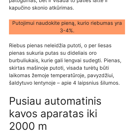
patogumas, bet ir visada to paties latte ir
kapučino skonio atkūrimas.
Putojimui naudokite pieną, kurio riebumas yra
3-4%.
Riebus pienas neleidžia putoti, o per liesas
pienas sukuria putas su dideliais oro
burbuliukais, kurie gali lengvai sudegti. Pienas,
skirtas mašinoje putoti, visada turėtų būti
laikomas žemoje temperatūroje, pavyzdžiui,
šaldytuvo lentynoje – apie 4 laipsnius šilumos.
Pusiau automatinis
kavos aparatas iki
2000 m