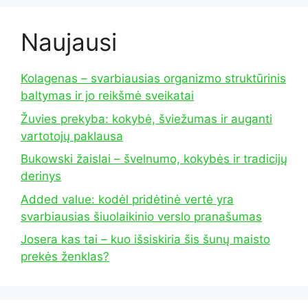
Naujausi
Kolagenas – svarbiausias organizmo struktūrinis
baltymas ir jo reikšmė sveikatai
Žuvies prekyba: kokybė, šviežumas ir auganti
vartotojų paklausa
Bukowski žaislai – švelnumo, kokybės ir tradicijų
derinys
Added value: kodėl pridėtinė vertė yra
svarbiausias šiuolaikinio verslo pranašumas
Josera kas tai – kuo išsiskiria šis šunų maisto
prekės ženklas?