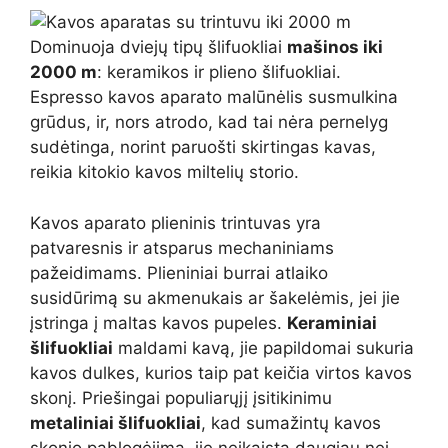
Dominuoja dviejų tipų šlifuokliai
mašinos iki
2000 m
: keramikos ir plieno šlifuokliai.
Espresso kavos aparato malūnėlis susmulkina
grūdus, ir, nors atrodo, kad tai nėra pernelyg
sudėtinga, norint paruošti skirtingas kavas,
reikia kitokio kavos miltelių storio.
Kavos aparato plieninis trintuvas yra
patvaresnis ir atsparus mechaniniams
pažeidimams. Plieniniai burrai atlaiko
susidūrimą su akmenukais ar šakelėmis, jei jie
įstringa į maltas kavos pupeles.
Keraminiai
šlifuokliai
maldami kavą, jie papildomai sukuria
kavos dulkes, kurios taip pat keičia virtos kavos
skonį. Priešingai populiarųjį įsitikinimu
metaliniai šlifuokliai
, kad sumažintų kavos
skonio pablogėjimą, jie neįkaista daugiau nei