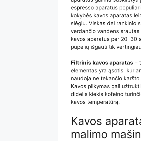
espresso aparatus populia
kokybės kavos aparatas leid
slėgiu. Viskas dėl rankinio s
verdančio vandens srautas 
kavos aparatus per 20–30 sek
pupelių išgauti tik vertingia
Filtrinis kavos aparatas
– t
elementas yra ąsotis, kuri
naudoja ne tekančio karšto 
Kavos plikymas gali užtrukt
didelis kiekis kofeino turinč
kavos temperatūrą.
Kavos aparat
malimo maši