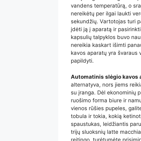
vandens temperatūrą, o sra
nereikėtų per ilgai laukti v
sekundžių. Vartotojas turi pa
įdėti ją į aparatą ir pasirin
kapsulių talpyklos buvo na
nereikia kaskart išimti pan
kavos aparatų yra švaraus v
papildyti.
Automatinis slėgio kavos 
alternatyva, nors jiems reiki
su įranga. Dėl ekonominių p
ruošimo forma biure ir nam
vienos rūšies pupeles, galit
tobula ir tokia, kokią keti
spaustukas, leidžiantis paru
trijų sluoksnių latte macchi
reitingo, turėtumėte prisimi