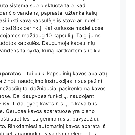
uto sistema suprojektuota taip, kad
erdančio vandens, paprastai užtenka kelių
sirinkti kavą kapsulėje iš stovo ar indelio,
kti pradžios parinktį. Kai kuriuose modeliuose
udojamos maždaug 10 kapsulių. Taigi jums
audotos kapsulės. Daugumoje kapsulinių
andens talpykla, kurią kartkartėmis reikia
aparatas
– tai puiki kapsulinių kavos aparatų
a žinoti naudojimo instrukcijas ir susipažinti
riežasčių tai dažniausiai pasirenkama kavos
uose. Dėl daugybės funkcijų, naudojant
e išvirti daugybę kavos rūšių, o kava bus
note. Geruose kavos aparatuose yra pieno
ošti subtilesnes gėrimo rūšis, pavyzdžiui,
ato. Rinkdamiesi automatinį kavos aparatą iš
nti kelis pagrindinius valdymo elementus: