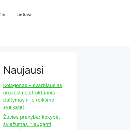
mai
Lietuva
Naujausi
Kolagenas – svarbiausias
organizmo struktūrinis
baltymas ir jo reikšmė
sveikatai
Žuvies prekyba: kokybė,
šviežumas ir auganti