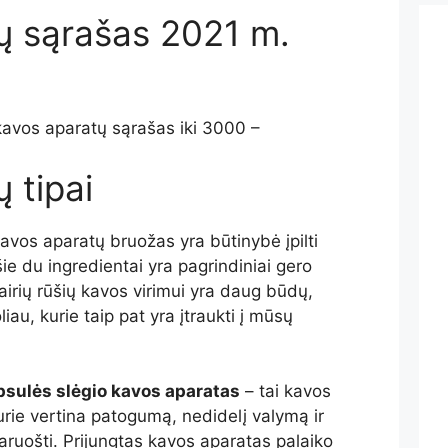
ų sąrašas 2021 m.
avos aparatų sąrašas iki 3000 –
 tipai
vos aparatų bruožas yra būtinybė įpilti
šie du ingredientai yra pagrindiniai gero
airių rūšių kavos virimui yra daug būdų,
liau, kurie taip pat yra įtraukti į mūsų
sulės slėgio kavos aparatas
– tai kavos
ie vertina patogumą, nedidelį valymą ir
ruošti. Prijungtas kavos aparatas palaiko