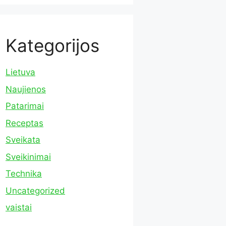
Kategorijos
Lietuva
Naujienos
Patarimai
Receptas
Sveikata
Sveikinimai
Technika
Uncategorized
vaistai