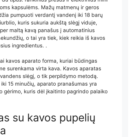
rioms kapsulėms. Mažų matmenų ir geros
žia pumpuoti verdantį vandenį iki 18 barų
iurblio, kuris sukuria aukštą slėgį viduje,
per maltą kavą panašus į automatinius
undžių, o tai yra tiek, kiek reikia iš kavos
usius ingredientus. .
ai kavos aparato forma, kuriai būdingas
ame surenkama virta kava. Kavos aparatas
vandens slėgį, o tik perpildymo metodą.
i iki 15 minučių, aparato pranašumas yra
io gėrimo, kuris dėl įkaitinto pagrindo palaiko
as su kavos pupelių
na