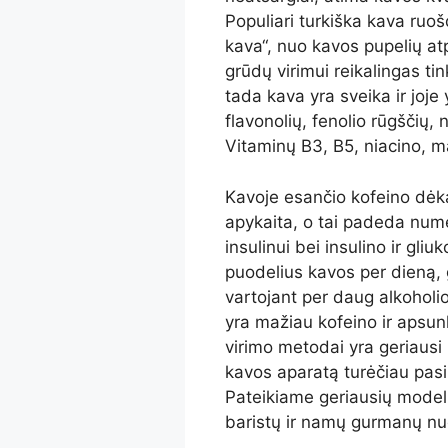
Populiari turkiška kava ruošd
kava“, nuo kavos pupelių 
grūdų virimui reikalingas t
tada kava yra sveika ir joje
flavonolių, fenolio rūgščių, 
Vitaminų B3, B5, niacino, ma
Kavoje esančio kofeino dėka
apykaita, o tai padeda numes
insulinui bei insulino ir gli
puodelius kavos per dieną, g
vartojant per daug alkoholio.
yra mažiau kofeino ir apsunk
virimo metodai yra geriausi 
kavos aparatą turėčiau pasi
Pateikiame geriausių modeli
baristų ir namų gurmanų nu