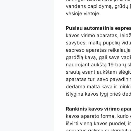
vandens papildymą, grūdų įp
vėsioje vietoje.
Pusiau automatinis espre
kavos virimo aparatas, leidž
savybes, maltų pupelių vid
espreso aparatas reikalauja 
gardžią kavą, gali save vad
naudojant aukštą 19 barų slė
srautą esant aukštam slėgiu
aparatas turi savo pavadinim
dedama malta kava ir minko
išlygina kavos lygį prieš ded
Rankinis kavos virimo apa
kavos aparato forma, kurio d
išvirti vieną kavos puodelį 
aparatus galima suskirstyti į