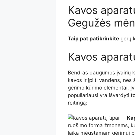
Kavos aparat
Gegužės mėn
Taip pat patikrinkite
gerų k
Kavos aparatų
Bendras daugumos įvairių ka
kavos ir įpilti vandens, nes 
gėrimo kūrimo elementai. Įv
populiariausi yra išvardyti to
reitingą:
Kap
ruošimo forma žmonėms, kur
laiką mėgstamam gėrimui pa