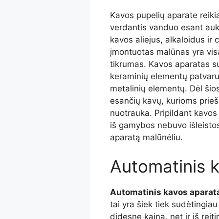
Kavos pupelių aparate reikia
verdantis vanduo esant aukš
kavos aliejus, alkaloidus i
įmontuotas malūnas yra vis
tikrumas. Kavos aparatas su
keraminių elementų patvaru
metalinių elementų. Dėl šios
esančių kavų, kurioms prie
nuotrauka. Pripildant kavos i
iš gamybos nebuvo išleistos
aparatą malūnėliu.
Automatinis 
Automatinis kavos aparat
tai yra šiek tiek sudėtingiau
didesnę kainą, net ir iš re