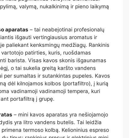
ylimą, valymą, nukalkinimą ir pieno laikymą
so aparatas
– tai neabejotinai profesionalų
iantis išgauti vertingiausius aromatus ir
uje paliekant kenksmingų medžiagų. Rankinis
vartotojo patirties, kuris, ruošdamas
inti barista. Visas kavos skonis išgaunamas
gį, o tai sukelia greitą karšto vandens
i per sumaltas ir sutankintas pupeles. Kavos
ą dėl kilnojamos kolbos (portafiltro), į kurią
ma vadinamoji vadinamoji tempera, kuri
ant portafiltrą į grupę.
ratas
– mini kavos aparatas yra nešiojamojo
ydis yra litro vandens butelis. Tai leidžia
ir primena termoso kolbą. Kelioninius espreso
 du tipus: rankinius presus ir elektrinius mini