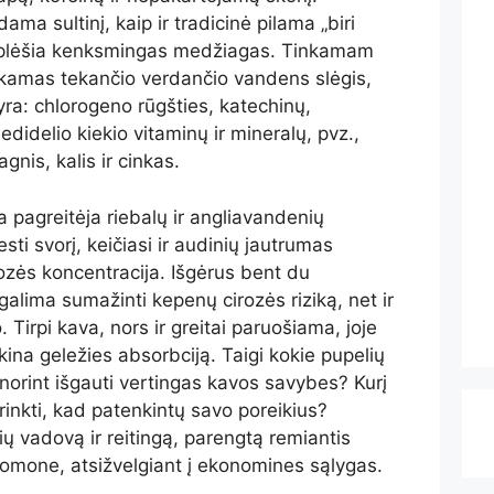
ama sultinį, kaip ir tradicinė pilama „biri
atplėšia kenksmingas medžiagas. Tinkamam
inkamas tekančio verdančio vandens slėgis,
 yra: chlorogeno rūgšties, katechinų,
nedidelio kiekio vitaminų ir mineralų, pvz.,
gnis, kalis ir cinkas.
 pagreitėja riebalų ir angliavandenių
ti svorį, keičiasi ir audinių jautrumas
ukozės koncentracija. Išgėrus bent du
alima sumažinti kepenų cirozės riziką, net ir
 Tirpi kava, nors ir greitai paruošiama, joje
ina geležies absorbciją. Taigi kokie pupelių
norint išgauti vertingas kavos savybes? Kurį
rinkti, kad patenkintų savo poreikius?
ų vadovą ir reitingą, parengtą remiantis
omone, atsižvelgiant į ekonomines sąlygas.