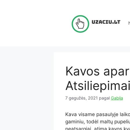
Pereiti
prie
turinio
Kavos apar
Atsiliepima
7 gegužės, 2021
pagal
Gabija
Kava visame pasaulyje lai
gaminiu, todėl maltų pupelių 
neatsargiai, atima kavos kv