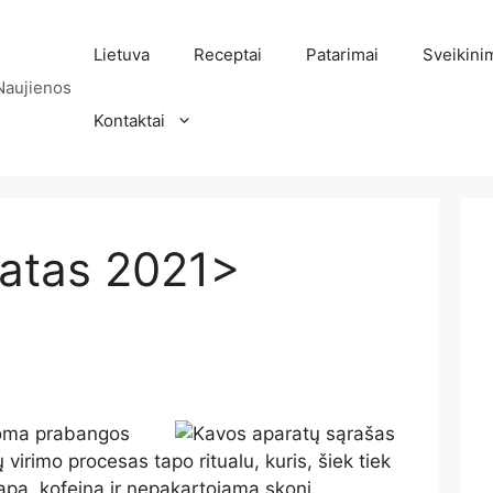
Lietuva
Receptai
Patarimai
Sveikini
Naujienos
Kontaktai
atas 2021>
i
koma prabangos
virimo procesas tapo ritualu, kuris, šiek tiek
apą, kofeiną ir nepakartojamą skonį.