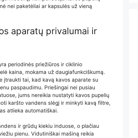
nė nei paketėliai ar kapsulės už vieną
s aparatų privalumai ir
a periodinės priežiūros ir ciklinio
idelė kaina, mokama už daugiafunkciškumą.
te įtraukti tai, kad kavą kavos aparate su
ienu paspaudimu. Priešingai nei pusiau
uose, jums nereikia nustatyti kavos pupelių
ti karšto vandens slėgį ir minkyti kavą filtre,
as atlieka automatiškai.
vandens ir grūdų kiekiu induose, o plačiau
žiu pienu. Vidutiniškai mašiną reikia