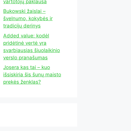
vartotojų paklausa
Bukowski žaislai –
švelnumo, kokybės ir
tradicijų derinys
Added value: kodėl
pridėtinė vertė yra
svarbiausias šiuolaikinio
verslo pranašumas
Josera kas tai – kuo
išsiskiria šis šunų maisto
prekės ženklas?