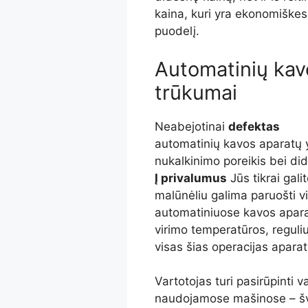
kaina, kuri yra ekonomiškes
puodelį.
Automatinių kavo
trūkumai
Neabejotinai
defektas
automatinių kavos aparatų yr
nukalkinimo poreikis bei d
Į privalumus
Jūs tikrai gali
malūnėliu galima paruošti v
automatiniuose kavos aparat
virimo temperatūros, reguliuo
visas šias operacijas aparat
Vartotojas turi pasirūpinti 
naudojamose mašinose – švie