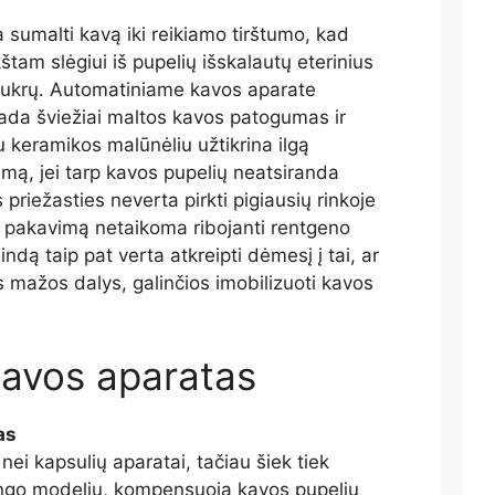
 sumalti kavą iki reikiamo tirštumo, kad
tam slėgiui iš pupelių išskalautų eterinius
r cukrų. Automatiniame kavos aparate
ada šviežiai maltos kavos patogumas ir
 keramikos malūnėliu užtikrina ilgą
mą, jei tarp kavos pupelių neatsiranda
 priežasties neverta pirkti pigiausių rinkoje
š pakavimą netaikoma ribojanti rentgeno
ndą taip pat verta atkreipti dėmesį į tai, ar
 mažos dalys, galinčios imobilizuoti kavos
kavos aparatas
as
 nei kapsulių aparatai, tačiau šiek tiek
itingo modelių, kompensuoja kavos pupelių