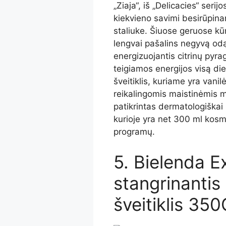
„Ziaja“, iš „Delicacies“ serij
kiekvieno savimi besirūpina
staliuke. Šiuose geruose kūn
lengvai pašalins negyvą odą i
energizuojantis citrinų pyra
teigiamos energijos visą di
šveitiklis, kuriame yra vanil
reikalingomis maistinėmis 
patikrintas dermatologiškai 
kurioje yra net 300 ml kosm
programų.
5. Bielenda E
stangrinantis
šveitiklis 350