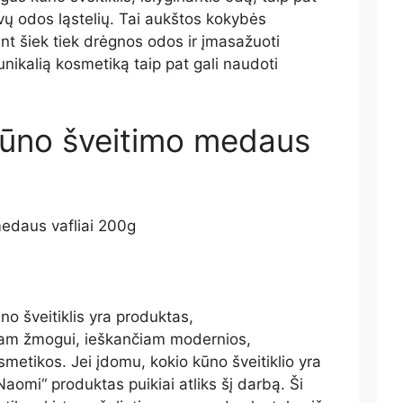
vų odos ląstelių. Tai aukštos kokybės
 ant šiek tiek drėgnos odos ir įmasažuoti
unikalią kosmetiką taip pat gali naudoti
kūno šveitimo medaus
o šveitiklis yra produktas,
am žmogui, ieškančiam modernios,
smetikos. Jei įdomu, kokio kūno šveitiklio yra
Naomi“ produktas puikiai atliks šį darbą. Ši