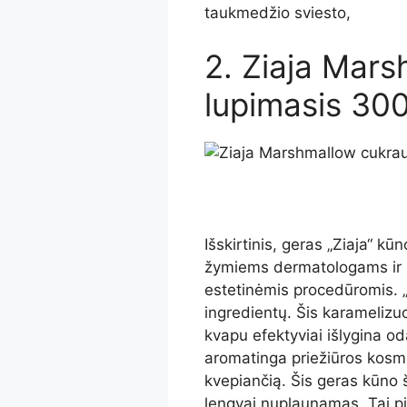
taukmedžio sviesto,
2. Ziaja Mar
lupimasis 30
Išskirtinis, geras „Ziaja“ kūn
žymiems dermatologams ir 
estetinėmis procedūromis. „
ingredientų. Šis karamelizu
kvapu efektyviai išlygina odą
aromatinga priežiūros kosmet
kvepiančią. Šis geras kūno š
lengvai nuplaunamas. Tai pig