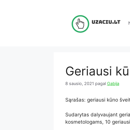
Pereiti
prie
turinio
Geriausi kūn
8 sausio, 2021
pagal
Gabija
Sąrašas: geriausi kūno šveiti
Sudarytas dalyvaujant geria
kosmetologams, 10 geriaus