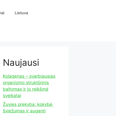
mai
Lietuva
Naujausi
Kolagenas – svarbiausias
organizmo struktūrinis
baltymas ir jo reikšmė
sveikatai
Žuvies prekyba: kokybė,
šviežumas ir auganti