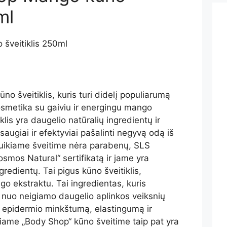
ml
no šveitiklis, kuris turi didelį populiarumą
kosmetika su gaiviu ir energingu mango
lis yra daugelio natūralių ingredientų ir
saugiai ir efektyviai pašalinti negyvą odą iš
puikiame šveitime nėra parabenų, SLS
smos Natural“ sertifikatą ir jame yra
redientų. Tai pigus kūno šveitiklis,
go ekstraktu. Tai ingredientas, kuris
 nuo neigiamo daugelio aplinkos veiksnių
a epidermio minkštumą, elastingumą ir
siame „Body Shop“ kūno šveitime taip pat yra