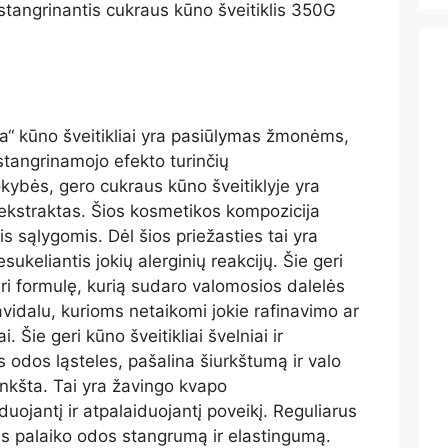
nda“ kūno šveitikliai yra pasiūlymas žmonėms,
stangrinamojo efekto turinčių
ybės, gero cukraus kūno šveitiklyje yra
s ekstraktas. Šios kosmetikos kompozicija
 sąlygomis. Dėl šios priežasties tai yra
ukeliantis jokių alerginių reakcijų. Šie geri
turi formulę, kurią sudaro valomosios dalelės
avidalu, kurioms netaikomi jokie rafinavimo ar
 Šie geri kūno šveitikliai švelniai ir
 odos ląsteles, pašalina šiurkštumą ir valo
minkšta. Tai yra žavingo kvapo
duojantį ir atpalaiduojantį poveikį. Reguliarus
s palaiko odos stangrumą ir elastingumą.