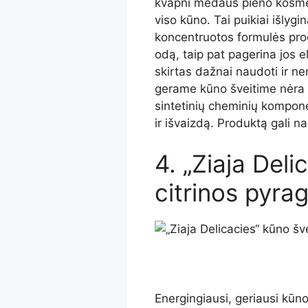
kvapni medaus pieno kosmeti
viso kūno. Tai puikiai išlygin
koncentruotos formulės prod
odą, taip pat pagerina jos 
skirtas dažnai naudoti ir n
gerame kūno šveitime nėra p
sintetinių cheminių kompone
ir išvaizdą. Produktą gali 
4. „Ziaja Deli
citrinos pyra
Energingiausi, geriausi kūno