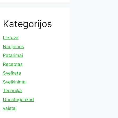
Kategorijos
Lietuva
Naujienos
Patarimai
Receptas
Sveikata
Sveikinimai
Technika
Uncategorized
vaistai