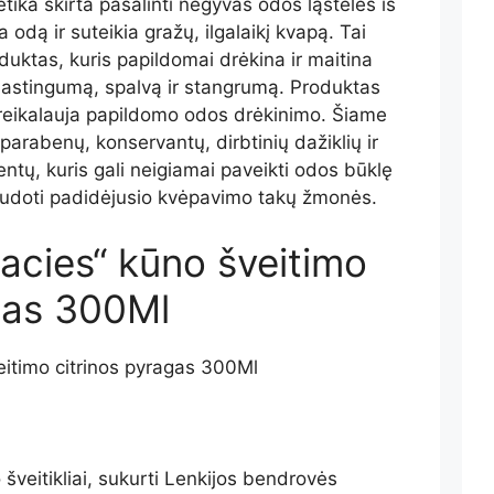
ka skirta pašalinti negyvas odos ląsteles iš
a odą ir suteikia gražų, ilgalaikį kvapą. Tai
uktas, kuris papildomai drėkina ir maitina
elastingumą, spalvą ir stangrumą. Produktas
ereikalauja papildomo odos drėkinimo. Šiame
arabenų, konservantų, dirbtinių dažiklių ir
ntų, kuris gali neigiamai paveikti odos būklę
naudoti padidėjusio kvėpavimo takų žmonės.
cacies“ kūno šveitimo
gas 300Ml
 šveitikliai, sukurti Lenkijos bendrovės