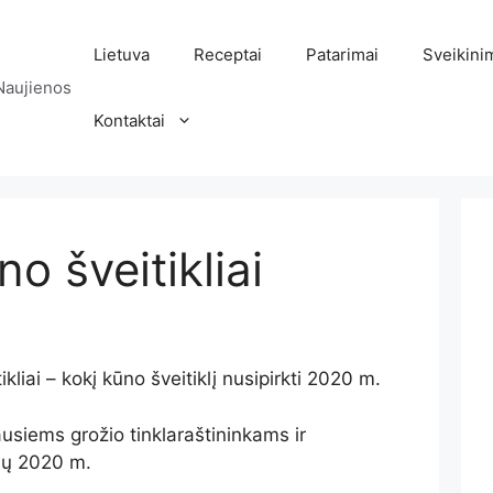
Lietuva
Receptai
Patarimai
Sveikini
Naujienos
Kontaktai
o šveitikliai
kliai – kokį kūno šveitiklį nusipirkti 2020 m.
usiems grožio tinklaraštininkams ir
ių 2020 m.