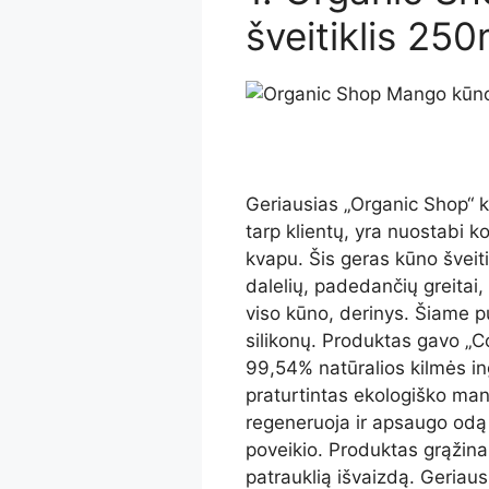
šveitiklis 250
Geriausias „Organic Shop“ kū
tarp klientų, yra nuostabi 
kvapu. Šis geras kūno šveitik
dalelių, padedančių greitai, 
viso kūno, derinys. Šiame 
silikonų. Produktas gavo „Co
99,54% natūralios kilmės ing
praturtintas ekologiško man
regeneruoja ir apsaugo odą
poveikio. Produktas grąžin
patrauklią išvaizdą. Geriau