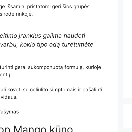
nge išsamiai pristatomi geri šios grupės
sirodė rinkoje.
eitimo įrankius galima naudoti
varbu, kokio tipo odą turėtumėte.
turinti gerai sukomponuotą formulę, kurioje
ientų.
i kovoti su celiulito simptomais ir pašalinti
 vidaus.
prašymas
hop Mango kūno