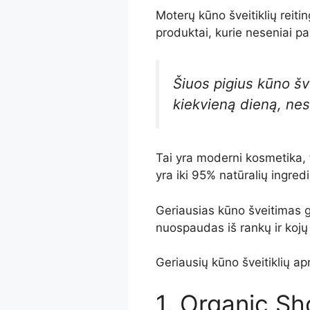
Moterų kūno šveitiklių reiti
produktai, kurie neseniai pa
Šiuos pigius kūno šv
kiekvieną dieną, nes
Tai yra moderni kosmetika, 
yra iki 95% natūralių ingred
Geriausias kūno šveitimas gal
nuospaudas iš rankų ir kojų
Geriausių kūno šveitiklių a
1. Organic S