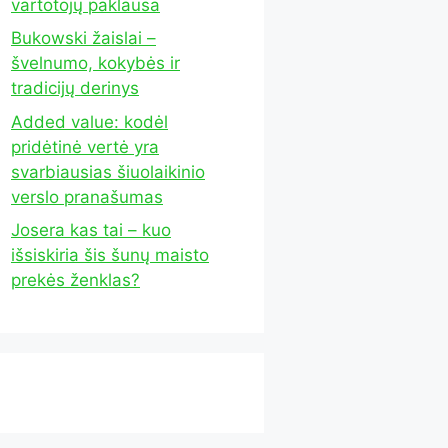
vartotojų paklausa
Bukowski žaislai –
švelnumo, kokybės ir
tradicijų derinys
Added value: kodėl
pridėtinė vertė yra
svarbiausias šiuolaikinio
verslo pranašumas
Josera kas tai – kuo
išsiskiria šis šunų maisto
prekės ženklas?