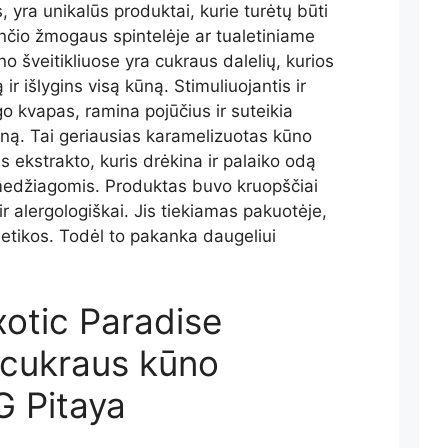
os, yra unikalūs produktai, kurie turėtų būti
nčio žmogaus spintelėje ar tualetiniame
o šveitikliuose yra cukraus dalelių, kurios
r išlygins visą kūną. Stimuliuojantis ir
go kvapas, ramina pojūčius ir suteikia
eną. Tai geriausias karamelizuotas kūno
ės ekstrakto, kuris drėkina ir palaiko odą
medžiagomis. Produktas buvo kruopščiai
ir alergologiškai. Jis tiekiamas pakuotėje,
etikos. Todėl to pakanka daugeliui
xotic Paradise
 cukraus kūno
G Pitaya