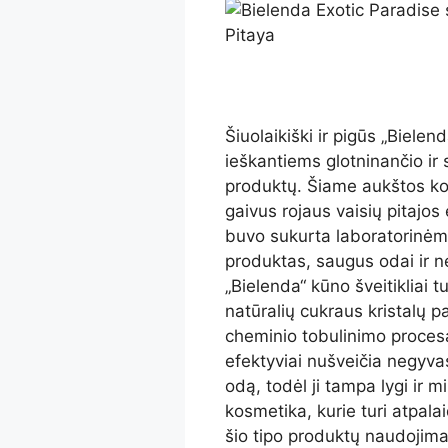
Šiuolaikiški ir pigūs „Biele
ieškantiems glotninančio ir 
produktų. Šiame aukštos kok
gaivus rojaus vaisių pitajo
buvo sukurta laboratorinėmis
produktas, saugus odai ir nes
„Bielenda“ kūno šveitikliai 
natūralių cukraus kristalų p
cheminio tobulinimo procesai.
efektyviai nušveičia negyvas
odą, todėl ji tampa lygi ir 
kosmetika, kurie turi atpalai
šio tipo produktų naudojima