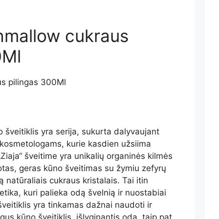
shmallow cukraus
0Ml
o šveitiklis yra serija, sukurta dalyvaujant
kosmetologams, kurie kasdien užsiima
Ziaja“ šveitime yra unikalių organinės kilmės
otas, geras kūno šveitimas su žymiu zefyrų
 natūraliais cukraus kristalais. Tai itin
ika, kuri palieka odą švelnią ir nuostabiai
veitiklis yra tinkamas dažnai naudoti ir
us kūno šveitiklis, išlyginantis odą, taip pat