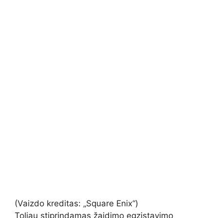
(Vaizdo kreditas: „Square Enix“)
Toliau stiprindamas žaidimo egzistavimo