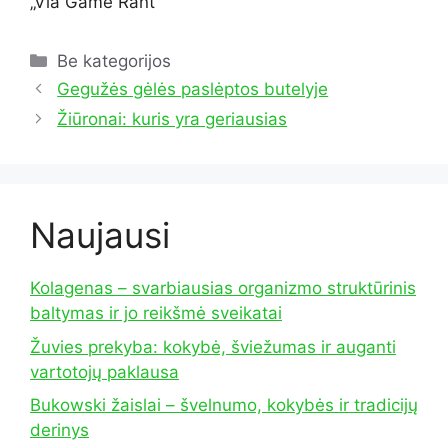
„Via Game Rant“
Kategorijos
Be kategorijos
Gegužės gėlės paslėptos butelyje
Žiūronai: kuris yra geriausias
Naujausi
Kolagenas – svarbiausias organizmo struktūrinis
baltymas ir jo reikšmė sveikatai
Žuvies prekyba: kokybė, šviežumas ir auganti
vartotojų paklausa
Bukowski žaislai – švelnumo, kokybės ir tradicijų
derinys