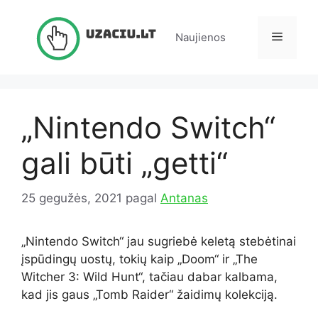
Pereiti
prie
Meniu
Naujienos
turinio
„Nintendo Switch“
gali būti „getti“
25 gegužės, 2021
pagal
Antanas
„Nintendo Switch“ jau sugriebė keletą stebėtinai
įspūdingų uostų, tokių kaip „Doom“ ir „The
Witcher 3: Wild Hunt“, tačiau dabar kalbama,
kad jis gaus „Tomb Raider“ žaidimų kolekciją.