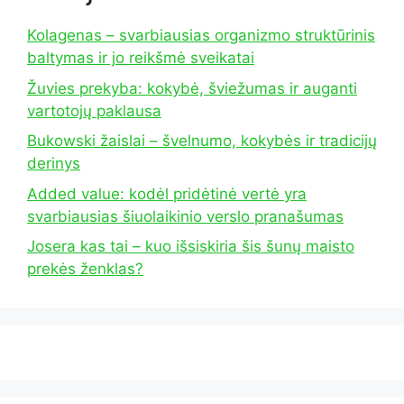
Kolagenas – svarbiausias organizmo struktūrinis
baltymas ir jo reikšmė sveikatai
Žuvies prekyba: kokybė, šviežumas ir auganti
vartotojų paklausa
Bukowski žaislai – švelnumo, kokybės ir tradicijų
derinys
Added value: kodėl pridėtinė vertė yra
svarbiausias šiuolaikinio verslo pranašumas
Josera kas tai – kuo išsiskiria šis šunų maisto
prekės ženklas?