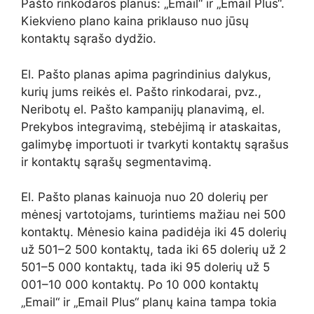
Pašto rinkodaros planus: „Email“ ir „Email Plus“.
Kiekvieno plano kaina priklauso nuo jūsų
kontaktų sąrašo dydžio.
El. Pašto planas apima pagrindinius dalykus,
kurių jums reikės el. Pašto rinkodarai, pvz.,
Neribotų el. Pašto kampanijų planavimą, el.
Prekybos integravimą, stebėjimą ir ataskaitas,
galimybę importuoti ir tvarkyti kontaktų sąrašus
ir kontaktų sąrašų segmentavimą.
El. Pašto planas kainuoja nuo 20 dolerių per
mėnesį vartotojams, turintiems mažiau nei 500
kontaktų. Mėnesio kaina padidėja iki 45 dolerių
už 501–2 500 kontaktų, tada iki 65 dolerių už 2
501–5 000 kontaktų, tada iki 95 dolerių už 5
001–10 000 kontaktų. Po 10 000 kontaktų
„Email“ ir „Email Plus“ planų kaina tampa tokia