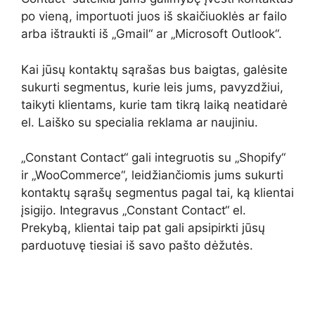
po vieną, importuoti juos iš skaičiuoklės ar failo
arba ištraukti iš „Gmail“ ar „Microsoft Outlook“.
Kai jūsų kontaktų sąrašas bus baigtas, galėsite
sukurti segmentus, kurie leis jums, pavyzdžiui,
taikyti klientams, kurie tam tikrą laiką neatidarė
el. Laiško su specialia reklama ar naujiniu.
„Constant Contact“ gali integruotis su „Shopify“
ir „WooCommerce“, leidžiančiomis jums sukurti
kontaktų sąrašų segmentus pagal tai, ką klientai
įsigijo. Integravus „Constant Contact“ el.
Prekybą, klientai taip pat gali apsipirkti jūsų
parduotuvę tiesiai iš savo pašto dėžutės.