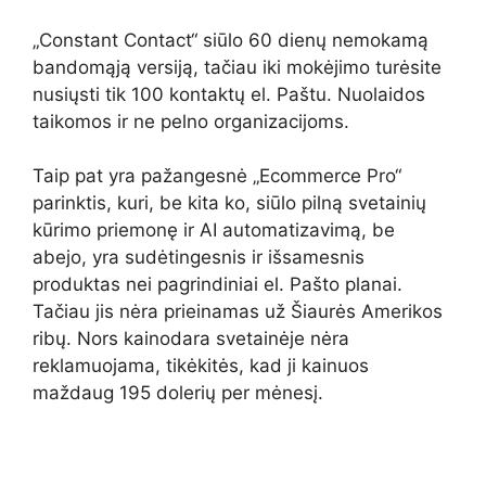
„Constant Contact“ siūlo 60 dienų nemokamą
bandomąją versiją, tačiau iki mokėjimo turėsite
nusiųsti tik 100 kontaktų el. Paštu. Nuolaidos
taikomos ir ne pelno organizacijoms.
Taip pat yra pažangesnė „Ecommerce Pro“
parinktis, kuri, be kita ko, siūlo pilną svetainių
kūrimo priemonę ir AI automatizavimą, be
abejo, yra sudėtingesnis ir išsamesnis
produktas nei pagrindiniai el. Pašto planai.
Tačiau jis nėra prieinamas už Šiaurės Amerikos
ribų. Nors kainodara svetainėje nėra
reklamuojama, tikėkitės, kad ji kainuos
maždaug 195 dolerių per mėnesį.