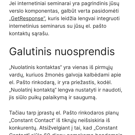
Jei internetiniai seminarai yra pagrindinis jūsų
verslo komponentas, galbūt verta pasidomėti
„GetResponse“
, kuris leidžia lengvai integruoti
internetinius seminarus su jūsų el. pašto
kontaktų sąrašu.
Galutinis nuosprendis
„Nuolatinis kontaktas“ yra vienas iš pirmųjų
vardų, kuriuos žmonės galvoja kalbėdami apie
el. Pašto rinkodarą, ir yra priežastis, kodėl.
„Nuolatinį kontaktą“ lengva nustatyti ir naudoti,
jis siūlo puikų palaikymą ir saugumą.
Tačiau tarp įprastų el. Pašto rinkodaros planų
„Constant Contact“ iš tikrųjų neišsiskiria iš
konkurentų. Atsižvelgiant į tai, kad „Constant