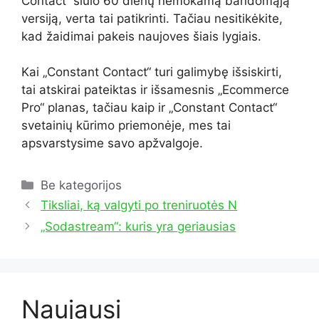
Contact“ siūlo 60 dienų nemokamą bandomąją
versiją, verta tai patikrinti. Tačiau nesitikėkite,
kad žaidimai pakeis naujoves šiais lygiais.
Kai „Constant Contact“ turi galimybę išsiskirti,
tai atskirai pateiktas ir išsamesnis „Ecommerce
Pro“ planas, tačiau kaip ir „Constant Contact“
svetainių kūrimo priemonėje, mes tai
apsvarstysime savo apžvalgoje.
Kategorijos
Be kategorijos
Tiksliai, ką valgyti po treniruotės N
„Sodastream“: kuris yra geriausias
Naujausi