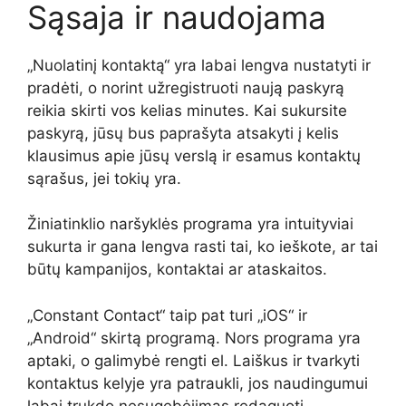
Sąsaja ir naudojama
„Nuolatinį kontaktą“ yra labai lengva nustatyti ir
pradėti, o norint užregistruoti naują paskyrą
reikia skirti vos kelias minutes. Kai sukursite
paskyrą, jūsų bus paprašyta atsakyti į kelis
klausimus apie jūsų verslą ir esamus kontaktų
sąrašus, jei tokių yra.
Žiniatinklio naršyklės programa yra intuityviai
sukurta ir gana lengva rasti tai, ko ieškote, ar tai
būtų kampanijos, kontaktai ar ataskaitos.
„Constant Contact“ taip pat turi „iOS“ ir
„Android“ skirtą programą. Nors programa yra
aptaki, o galimybė rengti el. Laiškus ir tvarkyti
kontaktus kelyje yra patraukli, jos naudingumui
labai trukdo nesugebėjimas redaguoti