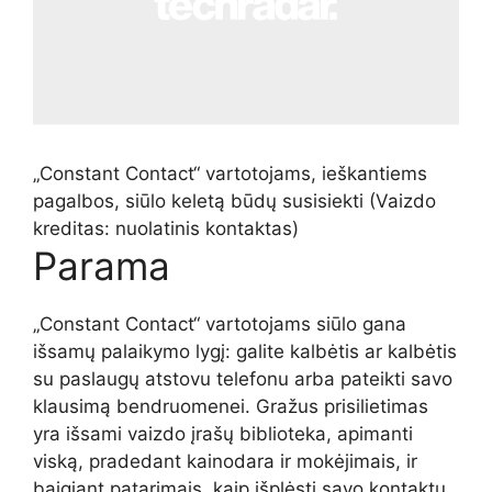
„Constant Contact“ vartotojams, ieškantiems
pagalbos, siūlo keletą būdų susisiekti
(Vaizdo
kreditas: nuolatinis kontaktas)
Parama
„Constant Contact“ vartotojams siūlo gana
išsamų palaikymo lygį: galite kalbėtis ar kalbėtis
su paslaugų atstovu telefonu arba pateikti savo
klausimą bendruomenei. Gražus prisilietimas
yra išsami vaizdo įrašų biblioteka, apimanti
viską, pradedant kainodara ir mokėjimais, ir
baigiant patarimais, kaip išplėsti savo kontaktų