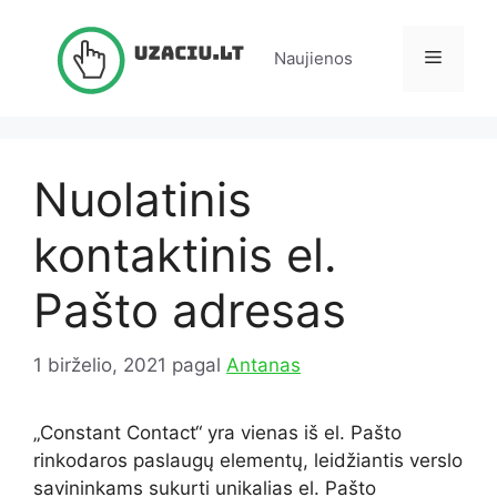
Pereiti
prie
Meniu
Naujienos
turinio
Nuolatinis
kontaktinis el.
Pašto adresas
1 birželio, 2021
pagal
Antanas
„Constant Contact“ yra vienas iš el. Pašto
rinkodaros paslaugų elementų, leidžiantis verslo
savininkams sukurti unikalias el. Pašto