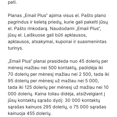
pati.
Planas „Email Plus“ apima visus el. Pašto plano
pagrindus ir keletą priedų, kurie gali pakelti jūsų
el. Pašto rinkodarą. Naudodami „Email Plus“,
jūsų el. Laiškuose gali būti apklausos,
apklausos, atsakymai, kuponai ir suasmenintas
turinys.
„Email Plus“ planai prasideda nuo 45 dolerių per
mėnesį mažiau nei 500 kontaktų, padidėja iki
70 dolerių per mėnesį mažiau nei 2 500, tada iki
95 dolerių per mėnesį už mažiau nei 5 000,
tada iki 125 dolerių per mėnesį už mažiau nei 10
000 dolerių. Kaina toliau didėja, atsižvelgiant į
jūsų kontaktų sąrašo dydį: 30 000 kontaktų
sąrašas kainuos 295 dolerių, o 75 000 sąrašas
kainuoja 455 dolerių.