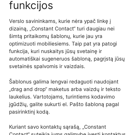
funkcijos
Verslo savininkams, kurie nėra ypač linkę į
dizainą, „Constant Contact“ turi daugiau nei
šimtą pritaikomų šablonų, kurie jau yra
optimizuoti mobiliesiems. Taip pat yra patogi
funkcija, kuri nuskaitys jūsų svetainę ir
automatiškai sugeneruos šabloną, pagrįstą jūsų
svetainės spalvomis ir vaizdais.
Šablonus galima lengvai redaguoti naudojant
„drag and drop“ maketus arba vaizdų ir teksto
laukelius. Vartotojams, turintiems kodavimo
įgūdžių, galite sukurti el. Pašto šabloną pagal
pasirinktinį kodą.
Kuriant savo kontaktų sąrašą, „Constant
Contact“ suteikia jums galimybę įvesti kontaktus