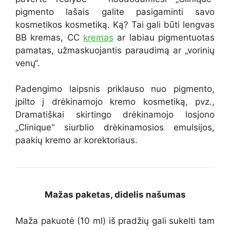
pigmento lašais galite pasigaminti savo
kosmetikos kosmetiką. Ką? Tai gali būti lengvas
BB kremas, CC
kremas
ar labiau pigmentuotas
pamatas, užmaskuojantis paraudimą ar „vorinių
venų“.
Padengimo laipsnis priklauso nuo pigmento,
įpilto į drėkinamojo kremo kosmetiką, pvz.,
Dramatiškai skirtingo drėkinamojo losjono
„Clinique“ siurblio drėkinamosios emulsijos,
paakių kremo ar korektoriaus.
Mažas paketas, didelis našumas
Maža pakuotė (10 ml) iš pradžių gali sukelti tam