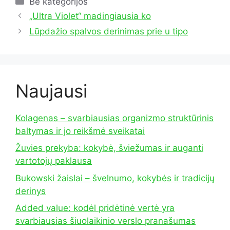
Kategorijos
Be kategorijos
„Ultra Violet“ madingiausia ko
Lūpdažio spalvos derinimas prie u tipo
Naujausi
Kolagenas – svarbiausias organizmo struktūrinis
baltymas ir jo reikšmė sveikatai
Žuvies prekyba: kokybė, šviežumas ir auganti
vartotojų paklausa
Bukowski žaislai – švelnumo, kokybės ir tradicijų
derinys
Added value: kodėl pridėtinė vertė yra
svarbiausias šiuolaikinio verslo pranašumas