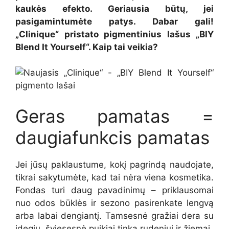
kaukės efekto. Geriausia būtų, jei
pasigamintumėte patys. Dabar gali!
„Clinique“ pristato pigmentinius lašus „BIY
Blend It Yourself“. Kaip tai veikia?
Geras pamatas =
daugiafunkcis pamatas
Jei jūsų paklaustume, kokį pagrindą naudojate,
tikrai sakytumėte, kad tai nėra viena kosmetika.
Fondas turi daug pavadinimų – priklausomai
nuo odos būklės ir sezono pasirenkate lengvą
arba labai dengiantį. Tamsesnė gražiai dera su
įdegiu, šviesesnė puikiai tinka rudeniui ir žiemai.