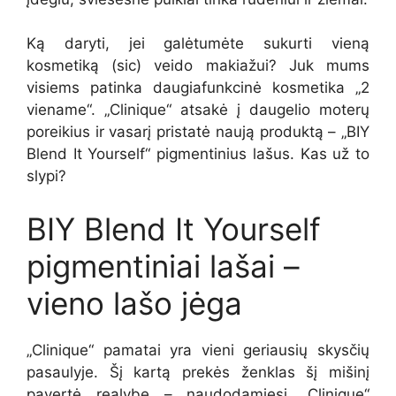
Ką daryti, jei galėtumėte sukurti vieną
kosmetiką (sic) veido makiažui? Juk mums
visiems patinka daugiafunkcinė kosmetika „2
viename“. „Clinique“ atsakė į daugelio moterų
poreikius ir vasarį pristatė naują produktą – „BIY
Blend It Yourself“ pigmentinius lašus. Kas už to
slypi?
BIY Blend It Yourself
pigmentiniai lašai –
vieno lašo jėga
„Clinique“ pamatai yra vieni geriausių skysčių
pasaulyje. Šį kartą prekės ženklas šį mišinį
pavertė realybe – naudodamiesi „Clinique“