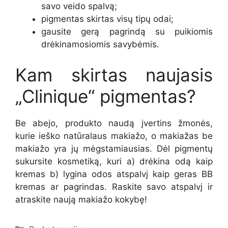
savo veido spalvą;
pigmentas skirtas visų tipų odai;
gausite gerą pagrindą su puikiomis
drėkinamosiomis savybėmis.
Kam skirtas naujasis
„Clinique“ pigmentas?
Be abejo, produkto naudą įvertins žmonės,
kurie ieško natūralaus makiažo, o makiažas be
makiažo yra jų mėgstamiausias. Dėl pigmentų
sukursite kosmetiką, kuri a) drėkina odą kaip
kremas b) lygina odos atspalvį kaip geras BB
kremas ar pagrindas. Raskite savo atspalvį ir
atraskite naują makiažo kokybę!