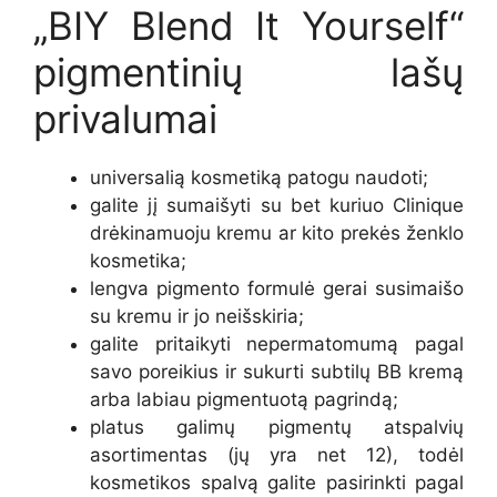
„BIY Blend It Yourself“
pigmentinių lašų
privalumai
universalią kosmetiką patogu naudoti;
galite jį sumaišyti su bet kuriuo Clinique
drėkinamuoju kremu ar kito prekės ženklo
kosmetika;
lengva pigmento formulė gerai susimaišo
su kremu ir jo neišskiria;
galite pritaikyti nepermatomumą pagal
savo poreikius ir sukurti subtilų BB kremą
arba labiau pigmentuotą pagrindą;
platus galimų pigmentų atspalvių
asortimentas (jų yra net 12), todėl
kosmetikos spalvą galite pasirinkti pagal