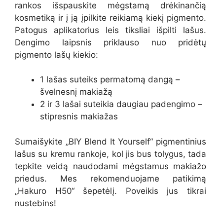
rankos išspauskite mėgstamą drėkinančią
kosmetiką ir į ją įpilkite reikiamą kiekį pigmento.
Patogus aplikatorius leis tiksliai išpilti lašus.
Dengimo laipsnis priklauso nuo pridėtų
pigmento lašų kiekio:
1 lašas suteiks permatomą dangą –
švelnesnį makiažą
2 ir 3 lašai suteikia daugiau padengimo –
stipresnis makiažas
Sumaišykite „BIY Blend It Yourself“ pigmentinius
lašus su kremu rankoje, kol jis bus tolygus, tada
tepkite veidą naudodami mėgstamus makiažo
priedus. Mes rekomenduojame patikimą
„Hakuro H50“ šepetėlį. Poveikis jus tikrai
nustebins!