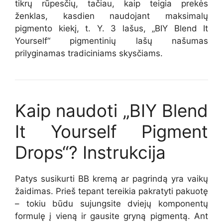
tikrų rūpesčių, tačiau, kaip teigia prekės
ženklas, kasdien naudojant maksimalų
pigmento kiekį, t. Y. 3 lašus, „BIY Blend It
Yourself“ pigmentinių lašų našumas
prilyginamas tradiciniams skysčiams.
Kaip naudoti „BIY Blend
It Yourself Pigment
Drops“? Instrukcija
Patys susikurti BB kremą ar pagrindą yra vaikų
žaidimas. Prieš tepant tereikia pakratyti pakuotę
– tokiu būdu sujungsite dviejų komponentų
formulę į vieną ir gausite gryną pigmentą. Ant