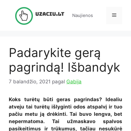
Pereiti
prie
Meniu
Naujienos
turinio
Padarykite gerą
pagrindą! Išbandyk
7 balandžio, 2021
pagal
Gabija
Koks turėtų būti geras pagrindas? Idealiu
atveju tai turėtų išlyginti odos atspalvį ir tuo
pačiu metu ją drėkinti. Tai buvo lengva, bet
nepermatoma. Tai užmaskavo spalvos
pasikeitimus ir trūkumus, tačiau nesukūrė