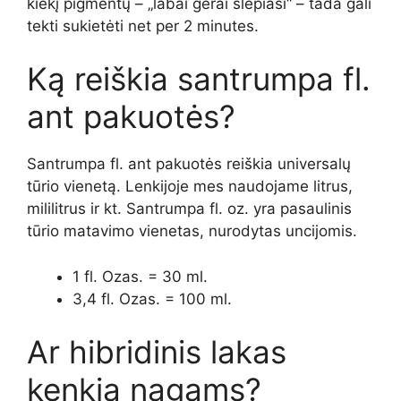
kiekį pigmentų – „labai gerai slepiasi“ – tada gali
tekti sukietėti net per 2 minutes.
Ką reiškia santrumpa fl.
ant pakuotės?
Santrumpa fl. ant pakuotės reiškia universalų
tūrio vienetą. Lenkijoje mes naudojame litrus,
mililitrus ir kt. Santrumpa fl. oz. yra pasaulinis
tūrio matavimo vienetas, nurodytas uncijomis.
1 fl. Ozas. = 30 ml.
3,4 fl. Ozas. = 100 ml.
Ar hibridinis lakas
kenkia nagams?