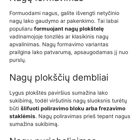
Formuodami nagus, galite išvengti netyčinio
nagų lako gaudymo ar pakenkimo. Tai labai
populiaru
formuojant nagų plokštelę
vadinamojoje tonzilės ar klasikinis nagų
apvalinimas. Nagų formavimo variantas
prailgina lako patvarumą, apsaugodamas jį nuo
purslų.
Nagų plokščių dembliai
Lygus plokštės paviršius sumažina lako
sukibimą, todėl viršutinis nagų sluoksnis turėtų
būti
šlifuoti poliravimo bloku arba frezavimo
staklėmis
. Nagų poliravimas prieš tepant nagus
sumažina sukibimą.