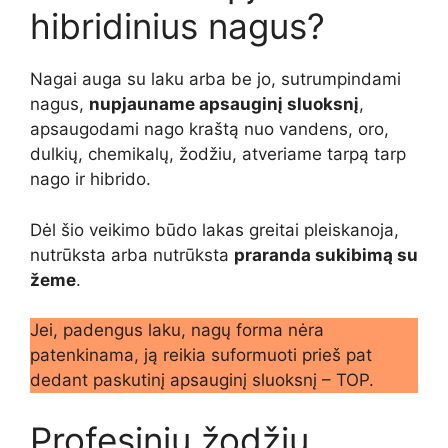
hibridinius nagus?
Nagai auga su laku arba be jo, sutrumpindami
nagus,
nupjauname apsauginį sluoksnį
,
apsaugodami nago kraštą nuo vandens, oro,
dulkių, chemikalų, žodžiu, atveriame tarpą tarp
nago ir hibrido.
Dėl šio veikimo būdo lakas greitai pleiskanoja,
nutrūksta arba nutrūksta
praranda sukibimą su
žeme
.
Jei, padengus laku, nagų forma nėra
patenkinama, ją reikia suformuoti prieš pat
dedant paskutinį apsauginį sluoksnį – TOP.
Profesinių žodžių,