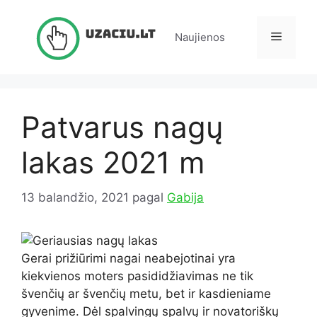
Pereiti
prie
Meniu
Naujienos
turinio
Patvarus nagų
lakas 2021 m
13 balandžio, 2021
pagal
Gabija
Gerai prižiūrimi nagai neabejotinai yra
kiekvienos moters pasididžiavimas ne tik
švenčių ar švenčių metu, bet ir kasdieniame
gyvenime. Dėl spalvingų spalvų ir novatoriškų