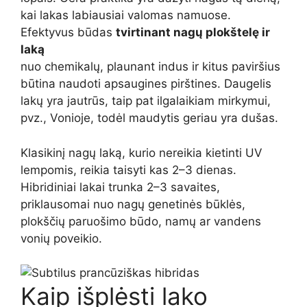
kai lakas labiausiai valomas namuose.
Efektyvus būdas
tvirtinant nagų plokštelę ir
laką
nuo chemikalų, plaunant indus ir kitus paviršius
būtina naudoti apsaugines pirštines. Daugelis
lakų yra jautrūs, taip pat ilgalaikiam mirkymui,
pvz., Vonioje, todėl maudytis geriau yra dušas.
Klasikinį nagų laką, kurio nereikia kietinti UV
lempomis, reikia taisyti kas 2–3 dienas.
Hibridiniai lakai trunka 2–3 savaites,
priklausomai nuo nagų genetinės būklės,
plokščių paruošimo būdo, namų ar vandens
vonių poveikio.
Kaip išplėsti lako