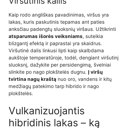
Viršutinis kailis
Kaip rodo angliškas pavadinimas, viršus yra
lakas, kuris paskutinis tepamas ant paties
anksčiau padengtų sluoksnių viršaus. Užtikrinti
atsparumas išorės veiksniams
, suteikia
blizgantį efektą ir paprastai yra skaidrus.
Viršutinė dalis linkusi lipti kaip skalbdama
aukštoje temperatūroje, todėl, dengiant viršutinį
sluoksnį, dažykite per persidengimą, švelniai
slinkite po nago plokštelės dugnu.
Į viršų
tvirtina nagų kraštą
nuo oro, vandens ir kitų
medžiagų patekimo tarp hibrido ir nago
plokštelės.
Vulkanizuojantis
hibridinis lakas – ką