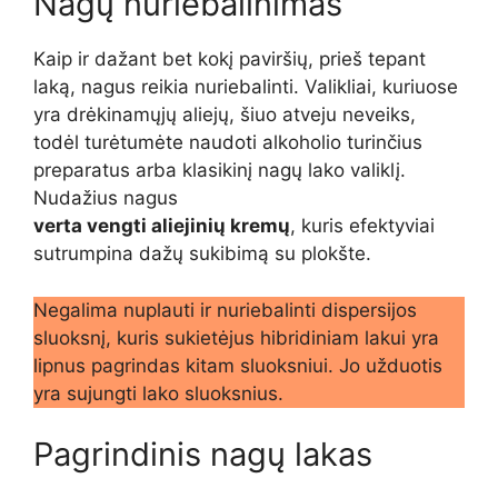
Nagų nuriebalinimas
Kaip ir dažant bet kokį paviršių, prieš tepant
laką, nagus reikia nuriebalinti. Valikliai, kuriuose
yra drėkinamųjų aliejų, šiuo atveju neveiks,
todėl turėtumėte naudoti alkoholio turinčius
preparatus arba klasikinį nagų lako valiklį.
Nudažius nagus
verta vengti aliejinių kremų
, kuris efektyviai
sutrumpina dažų sukibimą su plokšte.
Negalima nuplauti ir nuriebalinti dispersijos
sluoksnį, kuris sukietėjus hibridiniam lakui yra
lipnus pagrindas kitam sluoksniui. Jo užduotis
yra sujungti lako sluoksnius.
Pagrindinis nagų lakas