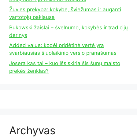
Žuvies prekyba: kokybė, šviežumas ir auganti
vartotojų paklausa
Bukowski žaislai – švelnumo, kokybės ir tradicijų
derinys
Added value: kodėl pridėtinė vertė yra
svarbiausias šiuolaikinio verslo pranašumas
Josera kas tai – kuo išsiskiria šis šunų maisto
prekės ženklas?
Archyvas