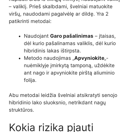
– valiklį. Prieš skalbdami, švelniai matuokite
viršų, naudodami pagalvėlę ar dildę. Yra 2
patikrinti metodai:
Naudojant
Garo pašalinimas
– įtaisas,
dėl kurio pašalinamas valiklis, dėl kurio
hibridinis lakas ištirpsta.
Metodo naudojimas „
Apvyniokite
„-
nuėmiklyje įmirkytą tamponą, uždėkite
ant nago ir apvyniokite pirštą aliuminio
folija.
Abu metodai leidžia švelniai atsikratyti senojo
hibridinio lako sluoksnio, netrikdant nagų
struktūros.
Kokia rizika pjauti