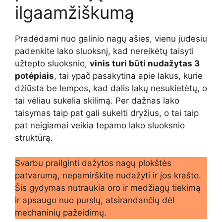
ilgaamžiškumą
Pradėdami nuo galinio nagų ašies, vienu judesiu
padenkite lako sluoksnį, kad nereikėtų taisyti
užtepto sluoksnio,
vinis turi būti nudažytas 3
potėpiais
, tai ypač pasakytina apie lakus, kurie
džiūsta be lempos, kad dalis lakų nesukietėtų, o
tai vėliau sukelia skilimą. Per dažnas lako
taisymas taip pat gali sukelti dryžius, o tai taip
pat neigiamai veikia tepamo lako sluoksnio
struktūrą.
Svarbu prailginti dažytos nagų plokštės
patvarumą, nepamirškite nudažyti ir jos krašto.
Šis gydymas nutraukia oro ir medžiagų tiekimą
ir apsaugo nuo purslų, atsirandančių dėl
mechaninių pažeidimų.