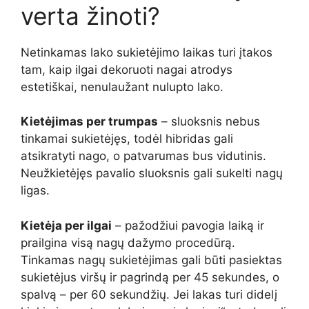
verta žinoti?
Netinkamas lako sukietėjimo laikas turi įtakos
tam, kaip ilgai dekoruoti nagai atrodys
estetiškai, nenulaužant nulupto lako.
Kietėjimas per trumpas
– sluoksnis nebus
tinkamai sukietėjęs, todėl hibridas gali
atsikratyti nago, o patvarumas bus vidutinis.
Neužkietėjęs pavalio sluoksnis gali sukelti nagų
ligas.
Kietėja per ilgai
– pažodžiui pavogia laiką ir
prailgina visą nagų dažymo procedūrą.
Tinkamas nagų sukietėjimas gali būti pasiektas
sukietėjus viršų ir pagrindą per 45 sekundes, o
spalvą – per 60 sekundžių. Jei lakas turi didelį