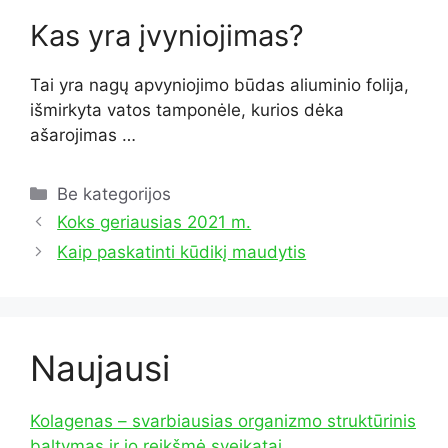
Kas yra įvyniojimas?
Tai yra nagų apvyniojimo būdas aliuminio folija,
išmirkyta vatos tamponėle, kurios dėka
ašarojimas …
Kategorijos
Be kategorijos
Koks geriausias 2021 m.
Kaip paskatinti kūdikį maudytis
Naujausi
Kolagenas – svarbiausias organizmo struktūrinis
baltymas ir jo reikšmė sveikatai