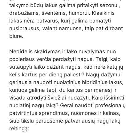
taikymo būdų lakus galima pritaikyti sezonui,
drabužiams, šventėms, humorui. Klasikinis
lakas nėra patvarus, kurį galima pamatyti
nusiprausus, valant namuose, taip pat dirbant
biure.
Nedidelis skaldymas ir lako nuvalymas nuo
popieriaus verčia perdažyti nagus. Taigi, kaip
sutaupyti laiko dažant nagus, kad nereikėtų jų
kelis kartus per dieną paliesti? Nagų dažymui
geriausia naudoti nuolatinius hibridinius lakus,
kuriuos galima tepti du kartus per mėnesį ir
visada atrodyti šviežiai nudažyti. Kaip išsirinkti
nuolatinį nagų laką? Gerai naudoti profesionalų
patvirtintus sprendimus, nuomones ir kainas,
šiuo tikslu paruošėme patvariausių nagų lakų
reitingą: