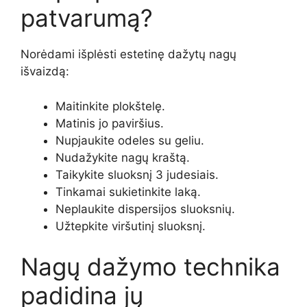
patvarumą?
Norėdami išplėsti estetinę dažytų nagų
išvaizdą:
Maitinkite plokštelę.
Matinis jo paviršius.
Nupjaukite odeles su geliu.
Nudažykite nagų kraštą.
Taikykite sluoksnį 3 judesiais.
Tinkamai sukietinkite laką.
Neplaukite dispersijos sluoksnių.
Užtepkite viršutinį sluoksnį.
Nagų dažymo technika
padidina jų