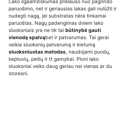
Lako ilgaamžiškumas priklauso nuo pagrindo
paruošimo, net ir geriausias lakas gali nulūžti ir
nudegti nagą, jei substratas nėra tinkamai
paruoštas. Nagų padengimas dviem lako
sluoksniais yra ne tik tai
būtinybė gauti
vienodą spalvą
bet ir patvarumas. Tai gerai
veikia sluoksnių patvarumą ir kietumą
sluoksniuotas metodas
, naudojami puodų,
keptuvių, peilių ir tt gamybai. Ploni lako
sluoksniai veiks daug geriau nei vienas ar du
storesni.