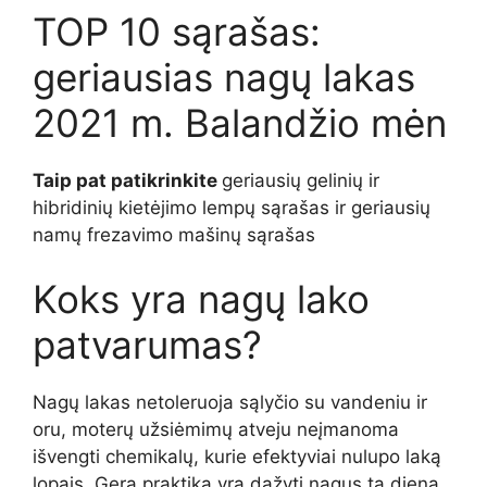
TOP 10 sąrašas:
geriausias nagų lakas
2021 m. Balandžio mėn
Taip pat patikrinkite
geriausių gelinių ir
hibridinių kietėjimo lempų sąrašas ir geriausių
namų frezavimo mašinų sąrašas
Koks yra nagų lako
patvarumas?
Nagų lakas netoleruoja sąlyčio su vandeniu ir
oru, moterų užsiėmimų atveju neįmanoma
išvengti chemikalų, kurie efektyviai nulupo laką
lopais. Gera praktika yra dažyti nagus tą dieną,