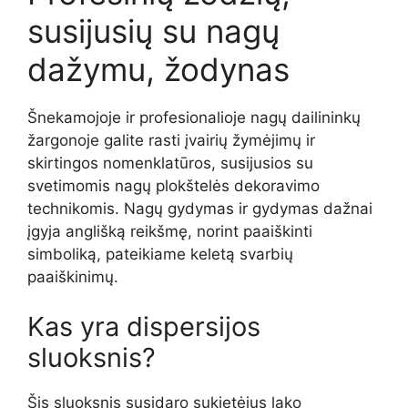
susijusių su nagų
dažymu, žodynas
Šnekamojoje ir profesionalioje nagų dailininkų
žargonoje galite rasti įvairių žymėjimų ir
skirtingos nomenklatūros, susijusios su
svetimomis nagų plokštelės dekoravimo
technikomis. Nagų gydymas ir gydymas dažnai
įgyja anglišką reikšmę, norint paaiškinti
simboliką, pateikiame keletą svarbių
paaiškinimų.
Kas yra dispersijos
sluoksnis?
Šis sluoksnis susidaro sukietėjus lako