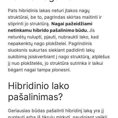
Pats hibridinis lakas neturi įtakos nagų
struktūrai, be to, pagrindas skirtas maitinti ir
stiprinti jo struktūrą.
Nagai pažeidžiami
netinkamu hibrido pašalinimo būdu.
Jis
neturėtų nulupti, pjauti, nubraukti lako, kad
nepakenktų nago plokštelei. Pagrindinis
sluoksnis sukurtas siekiant padidinti lakų
sukibimą įsiskverbiant į nago struktūrą, atplėšus
jį nuo plokštelės, jo struktūra sutrinka ir laikui
bėgant nagai tampa plonesni.
Hibridinio lako
pašalinimas?
Geriausias būdas pašalinti hibridinį laką yra jį
nuplauti arba iš tikrųjų mirkyti, naudojant valiklį