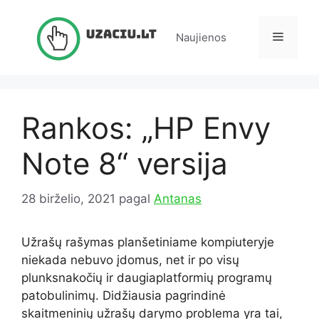
Pereiti
prie
Meniu
Naujienos
turinio
Rankos: „HP Envy
Note 8“ versija
28 birželio, 2021
pagal
Antanas
Užrašų rašymas planšetiniame kompiuteryje
niekada nebuvo įdomus, net ir po visų
plunksnakočių ir daugiaplatformių programų
patobulinimų. Didžiausia pagrindinė
skaitmeninių užrašų darymo problema yra tai,