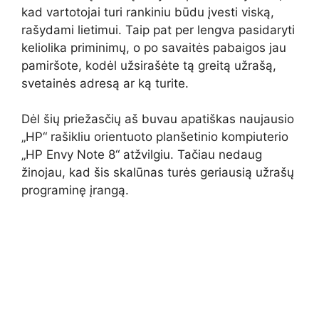
kad vartotojai turi rankiniu būdu įvesti viską,
rašydami lietimui. Taip pat per lengva pasidaryti
keliolika priminimų, o po savaitės pabaigos jau
pamiršote, kodėl užsirašėte tą greitą užrašą,
svetainės adresą ar ką turite.
Dėl šių priežasčių aš buvau apatiškas naujausio
„HP“ rašikliu orientuoto planšetinio kompiuterio
„HP Envy Note 8“ atžvilgiu. Tačiau nedaug
žinojau, kad šis skalūnas turės geriausią užrašų
programinę įrangą.