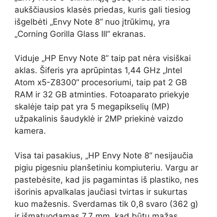
aukščiausios klasės priedas, kuris gali tiesiog
išgelbėti „Envy Note 8“ nuo įtrūkimų, yra
„Corning Gorilla Glass III“ ekranas.
Viduje „HP Envy Note 8“ taip pat nėra visiškai
aklas. Šiferis yra aprūpintas 1,44 GHz „Intel
Atom x5-Z8300“ procesoriumi, taip pat 2 GB
RAM ir 32 GB atminties. Fotoaparato priekyje
skalėje taip pat yra 5 megapikselių (MP)
užpakalinis šaudyklė ir 2MP priekinė vaizdo
kamera.
Visa tai pasakius, „HP Envy Note 8“ nesijaučia
pigiu pigesniu planšetiniu kompiuteriu. Vargu ar
pastebėsite, kad jis pagamintas iš plastiko, nes
išorinis apvalkalas jaučiasi tvirtas ir sukurtas
kuo mažesnis. Sverdamas tik 0,8 svaro (362 g)
ir išmatuodamas 7,7 mm, kad būtų mažas