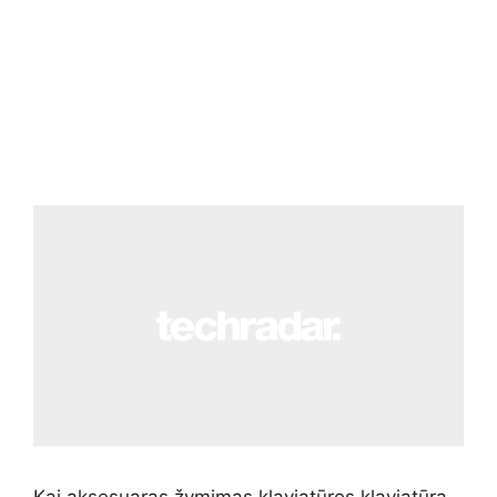
Kai aksesuaras žymimas klaviatūros klaviatūra,