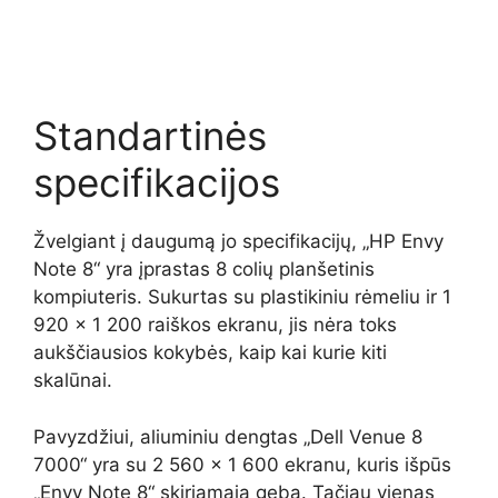
Standartinės
specifikacijos
Žvelgiant į daugumą jo specifikacijų, „HP Envy
Note 8“ yra įprastas 8 colių planšetinis
kompiuteris. Sukurtas su plastikiniu rėmeliu ir 1
920 x 1 200 raiškos ekranu, jis nėra toks
aukščiausios kokybės, kaip kai kurie kiti
skalūnai.
Pavyzdžiui, aliuminiu dengtas „Dell Venue 8
7000“ yra su 2 560 x 1 600 ekranu, kuris išpūs
„Envy Note 8“ skiriamąją gebą. Tačiau vienas