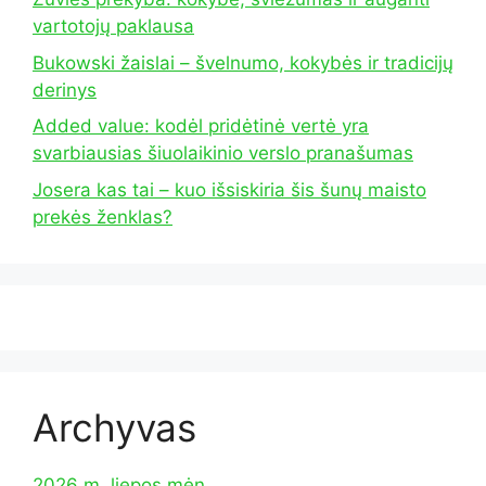
vartotojų paklausa
Bukowski žaislai – švelnumo, kokybės ir tradicijų
derinys
Added value: kodėl pridėtinė vertė yra
svarbiausias šiuolaikinio verslo pranašumas
Josera kas tai – kuo išsiskiria šis šunų maisto
prekės ženklas?
Archyvas
2026 m. liepos mėn.