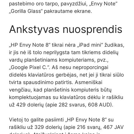
pastebimo oro tarpo, pavyzdžiui, „Envy Note“
„Gorilla Glass“ pakrautame ekrane.
Ankstyvas nuosprendis
„HP Envy Note 8“ tikrai nėra „iPad mini“ žudikas,
ir jis nė iš tolo neprilygsta tam tikriems didelių
vardų planšetiniams kompiuteriams, pvz.,
„Google Pixel C.“. Aš nesu neproporcingai
didelės klaviatūros gerbėjas, net jei ji tikrai siūlo
tvirta spausdinimo patirtis. Asmeniškai
vengčiau, kad planšetinis kompiuteris būtų
komplektuojamas su klaviatūros dėklu ir rašikliu
už 429 dolerių (apie 282 svarus, 608 AUD).
Vietoj to galite pasiimti „HP Envy Note 8“ su
rašikliu už 329 dolerių (apie 216 svarų, 467 JAV