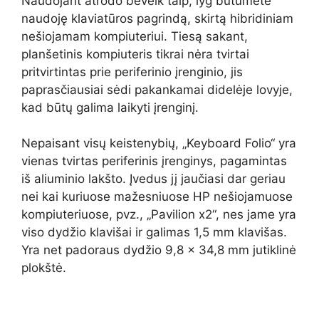
Naudojant atrodo beveik taip, lyg būtumėte
naudoję klaviatūros pagrindą, skirtą hibridiniam
nešiojamam kompiuteriui. Tiesą sakant,
planšetinis kompiuteris tikrai nėra tvirtai
pritvirtintas prie periferinio įrenginio, jis
paprasčiausiai sėdi pakankamai didelėje lovyje,
kad būtų galima laikyti įrenginį.
Nepaisant visų keistenybių, „Keyboard Folio“ yra
vienas tvirtas periferinis įrenginys, pagamintas
iš aliuminio lakšto. Įvedus jį jaučiasi dar geriau
nei kai kuriuose mažesniuose HP nešiojamuose
kompiuteriuose, pvz., „Pavilion x2“, nes jame yra
viso dydžio klavišai ir galimas 1,5 mm klavišas.
Yra net padoraus dydžio 9,8 x 34,8 mm jutiklinė
plokštė.