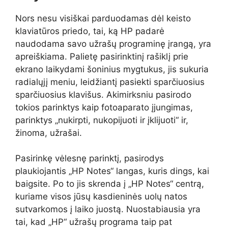
Nors nesu visiškai parduodamas dėl keisto
klaviatūros priedo, tai, ką HP padarė
naudodama savo užrašų programinę įrangą, yra
apreiškiama. Palietę pasirinktinį rašiklį prie
ekrano laikydami šoninius mygtukus, jis sukuria
radialųjį meniu, leidžiantį pasiekti sparčiuosius
sparčiuosius klavišus. Akimirksniu pasirodo
tokios parinktys kaip fotoaparato įjungimas,
parinktys „nukirpti, nukopijuoti ir įklijuoti“ ir,
žinoma, užrašai.
Pasirinkę vėlesnę parinktį, pasirodys
plaukiojantis „HP Notes“ langas, kuris dings, kai
baigsite. Po to jis skrenda į „HP Notes“ centrą,
kuriame visos jūsų kasdieninės uolų natos
sutvarkomos į laiko juostą. Nuostabiausia yra
tai, kad „HP“ užrašų programa taip pat