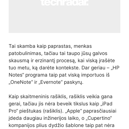
Tai skamba kaip paprastas, menkas
patobulinimas, tačiau tai taupo jūsų galvos
skausmą ir erzinantį procesą, kai viską įrašėte
tuo metu, ką darėte kontekste. Dar geriau – „HP
Notes“ programa taip pat viską importuos iš
„OneNote“ ir „Evernote“ paskyrų.
Kaip skaitmeninis rašiklis, rašiklis veikia gana
gerai, tačiau jis nėra beveik tikslus kaip „iPad
Pro“ pieštukas (rašiklis). „Apple“ paprasčiausiai
įdeda daugiau inžinerijos laiko, o „Cupertino“
kompanijos plius dydžio šablone taip pat nėra