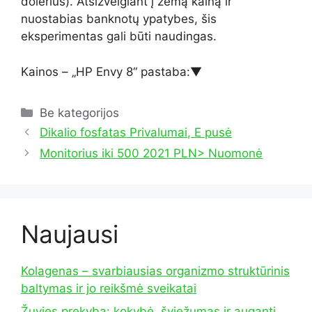
dolerius). Atsižvelgiant į žemą kainą ir
nuostabias banknotų ypatybes, šis
eksperimentas gali būti naudingas.
Kainos – „HP Envy 8“ pastaba:
▼
Kategorijos
Be kategorijos
Dikalio fosfatas Privalumai, E pusė
Monitorius iki 500 2021 PLN> Nuomonė
Naujausi
Kolagenas – svarbiausias organizmo struktūrinis
baltymas ir jo reikšmė sveikatai
Žuvies prekyba: kokybė, šviežumas ir auganti