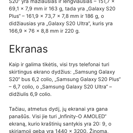
S20“ yra mažiausias ir lengviausias – 151,7 x
69,1 x 7,9 mm ir 163 g, tada yra „Galaxy S20
Plus“ – 161,9 x 73,7 x 7,8 mm ir 186 g, o
didžiausias yra „Galaxy S20 Ultra“, kuris yra
166,9 x 76 x 8,8 mm ir 220 g.
Ekranas
Kaip ir galima tikėtis, visi trys telefonai turi
skirtingus ekrano dydžius: „Samsung Galaxy
S20“ bus 6,2 colio, „Samsung Galaxy S20 Plus“
– 6,7 colio, o „Samsung Galaxy S20 Ultra“ –
didžiulis 6,9 colio.
Tačiau, atmetus dydį, jų ekranai yra gana
panašūs. Visi jie turi „Infinity-O AMOLED“
ekraną, kurio kraštinių santykis yra 20: 9, o
skiriamoji geba yra 1440 x 3200. Žinoma,