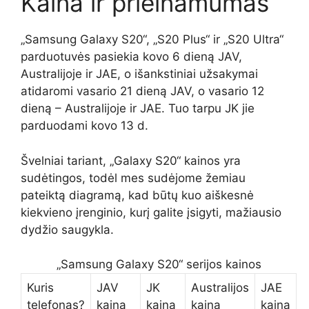
Kaina ir prieinamumas
„Samsung Galaxy S20“, „S20 Plus“ ir „S20 Ultra“
parduotuvės pasiekia kovo 6 dieną JAV,
Australijoje ir JAE, o išankstiniai užsakymai
atidaromi vasario 21 dieną JAV, o vasario 12
dieną – Australijoje ir JAE. Tuo tarpu JK jie
parduodami kovo 13 d.
Švelniai tariant, „Galaxy S20“ kainos yra
sudėtingos, todėl mes sudėjome žemiau
pateiktą diagramą, kad būtų kuo aiškesnė
kiekvieno įrenginio, kurį galite įsigyti, mažiausio
dydžio saugykla.
„Samsung Galaxy S20“ serijos kainos
Kuris
JAV
JK
Australijos
JAE
telefonas?
kaina
kaina
kaina
kaina