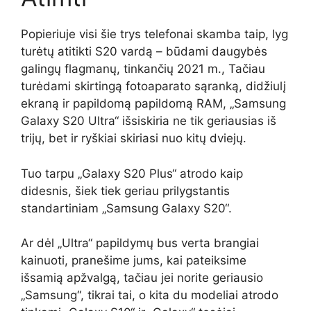
Popieriuje visi šie trys telefonai skamba taip, lyg
turėtų atitikti S20 vardą – būdami daugybės
galingų flagmanų, tinkančių 2021 m., Tačiau
turėdami skirtingą fotoaparato sąranką, didžiulį
ekraną ir papildomą papildomą RAM, „Samsung
Galaxy S20 Ultra“ išsiskiria ne tik geriausias iš
trijų, bet ir ryškiai skiriasi nuo kitų dviejų.
Tuo tarpu „Galaxy S20 Plus“ atrodo kaip
didesnis, šiek tiek geriau prilygstantis
standartiniam „Samsung Galaxy S20“.
Ar dėl „Ultra“ papildymų bus verta brangiai
kainuoti, pranešime jums, kai pateiksime
išsamią apžvalgą, tačiau jei norite geriausio
„Samsung“, tikrai tai, o kita du modeliai atrodo