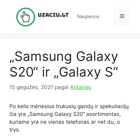
Pereiti
prie
Meniu
Naujienos
turinio
„Samsung Galaxy
S20“ ir „Galaxy S“
15 gegužės, 2021
pagal
Antanas
Po kelis mėnesius trukusių gandų ir spekuliacijų
čia yra „Samsung Galaxy S20“ asortimentas,
kuriame yra ne vienas telefonas ar net du, o
trys.