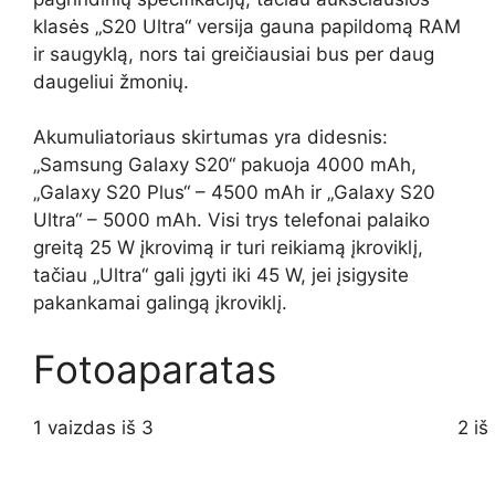
klasės „S20 Ultra“ versija gauna papildomą RAM
ir saugyklą, nors tai greičiausiai bus per daug
daugeliui žmonių.
Akumuliatoriaus skirtumas yra didesnis:
„Samsung Galaxy S20“ pakuoja 4000 mAh,
„Galaxy S20 Plus“ – 4500 mAh ir „Galaxy S20
Ultra“ – 5000 mAh. Visi trys telefonai palaiko
greitą 25 W įkrovimą ir turi reikiamą įkroviklį,
tačiau „Ultra“ gali įgyti iki 45 W, jei įsigysite
pakankamai galingą įkroviklį.
Fotoaparatas
1 vaizdas iš 3
2 iš