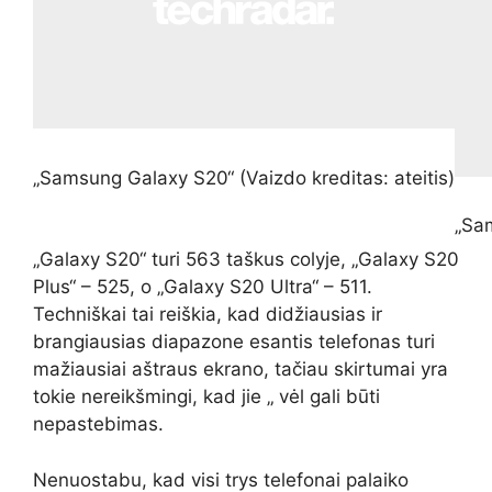
„Samsung Galaxy S20“
(Vaizdo kreditas: ateitis)
„Sa
„Galaxy S20“ turi 563 taškus colyje, „Galaxy S20
Plus“ – 525, o „Galaxy S20 Ultra“ – 511.
Techniškai tai reiškia, kad didžiausias ir
brangiausias diapazone esantis telefonas turi
mažiausiai aštraus ekrano, tačiau skirtumai yra
tokie nereikšmingi, kad jie „ vėl gali būti
nepastebimas.
Nenuostabu, kad visi trys telefonai palaiko