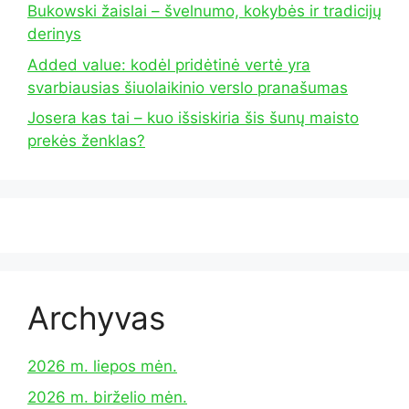
Bukowski žaislai – švelnumo, kokybės ir tradicijų
derinys
Added value: kodėl pridėtinė vertė yra
svarbiausias šiuolaikinio verslo pranašumas
Josera kas tai – kuo išsiskiria šis šunų maisto
prekės ženklas?
Archyvas
2026 m. liepos mėn.
2026 m. birželio mėn.