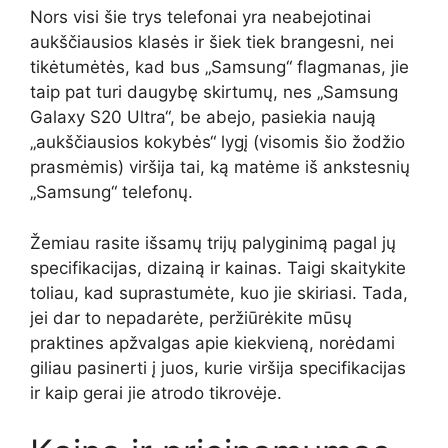
Nors visi šie trys telefonai yra neabejotinai
aukščiausios klasės ir šiek tiek brangesni, nei
tikėtumėtės, kad bus „Samsung“ flagmanas, jie
taip pat turi daugybę skirtumų, nes „Samsung
Galaxy S20 Ultra“, be abejo, pasiekia naują
„aukščiausios kokybės“ lygį (visomis šio žodžio
prasmėmis) viršija tai, ką matėme iš ankstesnių
„Samsung“ telefonų.
Žemiau rasite išsamų trijų palyginimą pagal jų
specifikacijas, dizainą ir kainas. Taigi skaitykite
toliau, kad suprastumėte, kuo jie skiriasi. Tada,
jei dar to nepadarėte, peržiūrėkite mūsų
praktines apžvalgas apie kiekvieną, norėdami
giliau pasinerti į juos, kurie viršija specifikacijas
ir kaip gerai jie atrodo tikrovėje.