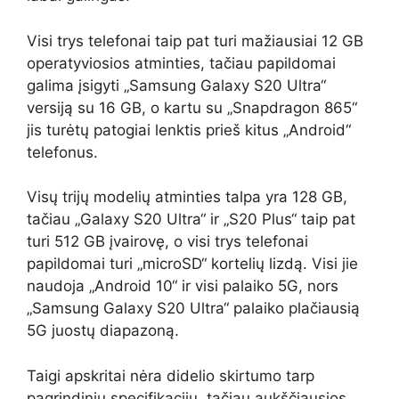
Visi trys telefonai taip pat turi mažiausiai 12 GB
operatyviosios atminties, tačiau papildomai
galima įsigyti „Samsung Galaxy S20 Ultra“
versiją su 16 GB, o kartu su „Snapdragon 865“
jis turėtų patogiai lenktis prieš kitus „Android“
telefonus.
Visų trijų modelių atminties talpa yra 128 GB,
tačiau „Galaxy S20 Ultra“ ir „S20 Plus“ taip pat
turi 512 GB įvairovę, o visi trys telefonai
papildomai turi „microSD“ kortelių lizdą. Visi jie
naudoja „Android 10“ ir visi palaiko 5G, nors
„Samsung Galaxy S20 Ultra“ palaiko plačiausią
5G juostų diapazoną.
Taigi apskritai nėra didelio skirtumo tarp
pagrindinių specifikacijų, tačiau aukščiausios