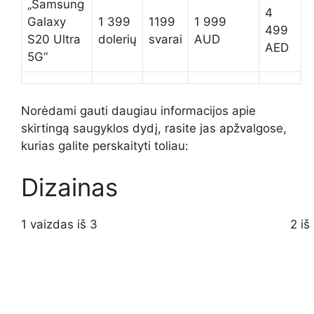
„Samsung
4
Galaxy
1 399
1199
1 999
499
S20 Ultra
dolerių
svarai
AUD
AED
5G“
Norėdami gauti daugiau informacijos apie
skirtingą saugyklos dydį, rasite jas apžvalgose,
kurias galite perskaityti toliau:
Dizainas
1 vaizdas iš 3
2 iš