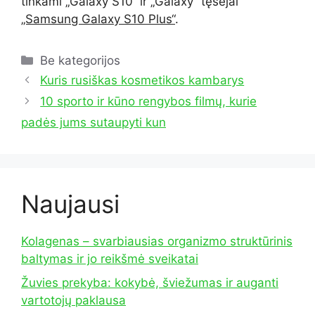
tinkami „Galaxy S10“ ir „Galaxy“ tęsėjai
„Samsung Galaxy S10 Plus“
.
Kategorijos
Be kategorijos
Kuris rusiškas kosmetikos kambarys
10 sporto ir kūno rengybos filmų, kurie
padės jums sutaupyti kun
Naujausi
Kolagenas – svarbiausias organizmo struktūrinis
baltymas ir jo reikšmė sveikatai
Žuvies prekyba: kokybė, šviežumas ir auganti
vartotojų paklausa