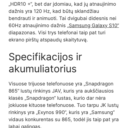
„HDR10 +“, bet dar įdomiau, kad jų atnaujinimo
dažnis yra 120 Hz, kad būtų sklandžiau
bendrauti ir animuoti. Tai dvigubai didesnis nei
60Hz atnaujinimo dažnis
„Samsung Galaxy S10“
diapazonas. Visi trys telefonai taip pat turi
ekrano pirštų atspaudų skaitytuvą.
Specifikacijos ir
akumuliatorius
Visuose trijuose telefonuose yra „Snapdragon
865“ lustų rinkinys JAV, kuris yra aukščiausios
klasės „Snapdragon“ lustas, kurio dar nėra
jokiuose kituose telefonuose. Tuo tarpu JK lustų
rinkinys yra „Exynos 990“, kuris yra „Samsung“
vidaus konkurentas su 865, todėl jis taip pat yra
labai galingas.