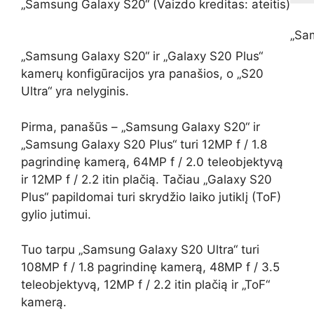
„Samsung Galaxy S20“
(Vaizdo kreditas: ateitis)
„Sa
„Samsung Galaxy S20“ ir „Galaxy S20 Plus“
kamerų konfigūracijos yra panašios, o „S20
Ultra“ yra nelyginis.
Pirma, panašūs – „Samsung Galaxy S20“ ir
„Samsung Galaxy S20 Plus“ turi 12MP f / 1.8
pagrindinę kamerą, 64MP f / 2.0 teleobjektyvą
ir 12MP f / 2.2 itin plačią. Tačiau „Galaxy S20
Plus“ papildomai turi skrydžio laiko jutiklį (ToF)
gylio jutimui.
Tuo tarpu „Samsung Galaxy S20 Ultra“ turi
108MP f / 1.8 pagrindinę kamerą, 48MP f / 3.5
teleobjektyvą, 12MP f / 2.2 itin plačią ir „ToF“
kamerą.