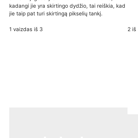
kadangi jie yra skirtingo dydžio, tai reiškia, kad
jie taip pat turi skirtingą pikselių tankį.
1 vaizdas iš 3
2 iš