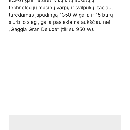
ECF01 gali neturėti visų kitų aukštųjų
technologijų mašinų varpų ir švilpukų, tačiau,
turėdamas įspūdingą 1350 W galią ir 15 barų
siurblio slėgį, galia pasiekiama aukščiau nei
„Gaggia Gran Deluxe“ (tik su 950 W).