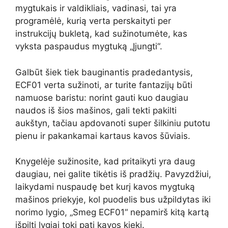
mygtukais ir valdikliais, vadinasi, tai yra
programėlė, kurią verta perskaityti per
instrukcijų bukletą, kad sužinotumėte, kas
vyksta paspaudus mygtuką „Įjungti“.
Galbūt šiek tiek bauginantis pradedantysis,
ECF01 verta sužinoti, ar turite fantazijų būti
namuose baristu: norint gauti kuo daugiau
naudos iš šios mašinos, gali tekti pakilti
aukštyn, tačiau apdovanoti super šilkiniu putotu
pienu ir pakankamai kartaus kavos šūviais.
Knygelėje sužinosite, kad pritaikyti yra daug
daugiau, nei galite tikėtis iš pradžių. Pavyzdžiui,
laikydami nuspaudę bet kurį kavos mygtuką
mašinos priekyje, kol puodelis bus užpildytas iki
norimo lygio, „Smeg ECF01“ nepamirš kitą kartą
išpilti lygiai tokį patį kavos kiekį.