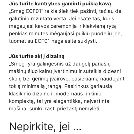
Jūs turite kantrybės gaminti puikią kavą
„Smeg ECF01“ reikia šiek tiek pažinti, tačiau dėl
galutinio rezultato verta. Jei esate tas, kuris
mėgaujasi kavos ceremonija ir kiekvieną rytą
penkias minutes mėgaujasi puikiu puodeliu joe,
tuomet su ECF01 negalėsite suklysti.
Jūs turite akį į dizainą
„Smeg“ yra galingesnis už daugelį panašių
mašinų šiuo kainų įvertinimu ir suteikia didesnį
skonį bei gėrimų įvairovę, pasiekiamą naudojant
tokią minimalią įrangą. Pasirinkus geriausią
klasikinio dizaino ir modernaus rinkinio
komplektą, tai yra elegantiška, neįvertinta
mašina, sunku rasti priežastį nemylėti.
Nepirkite, jei …