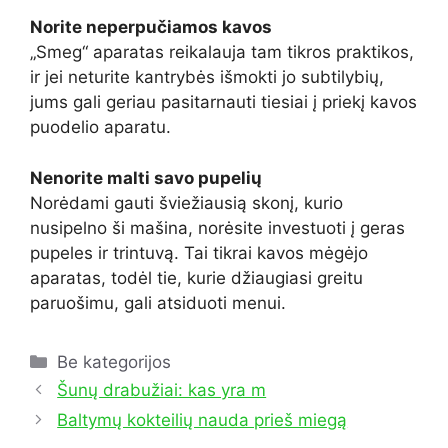
Norite neperpučiamos kavos
„Smeg“ aparatas reikalauja tam tikros praktikos,
ir jei neturite kantrybės išmokti jo subtilybių,
jums gali geriau pasitarnauti tiesiai į priekį kavos
puodelio aparatu.
Nenorite malti savo pupelių
Norėdami gauti šviežiausią skonį, kurio
nusipelno ši mašina, norėsite investuoti į geras
pupeles ir trintuvą. Tai tikrai kavos mėgėjo
aparatas, todėl tie, kurie džiaugiasi greitu
paruošimu, gali atsiduoti menui.
Kategorijos
Be kategorijos
Šunų drabužiai: kas yra m
Baltymų kokteilių nauda prieš miegą