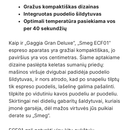
Gražus kompaktiškas dizainas
Integruotas puodelio šildytuvas
Optimali temperatūra pasiekiama vos
per 40 sekundžių
Kaip ir „Gaggia Gran Deluxe“, „Smeg ECF01“
espreso aparatas yra gražiai kompaktiškas, jo
paviršius yra vos centimetras. Šiame aptakiame
dizaine paslėpta keletas sumanių priedų:
mašinos viršuje dvigubai padidėja puodelio
šildytuvas, ir nors atrodo, kad po snapeliu tilptų
tik espreso puodelis, lašelinę galima pašalinti.
tilpkite po vidutiniu kavos puodeliu ar puodeliu.
Skirtingai nei didelių gabaritų šaldytuvai, kuriais
įmonė garsėja, dėl mažos virtuvės jūs puikiai
derate su „Smeg“.