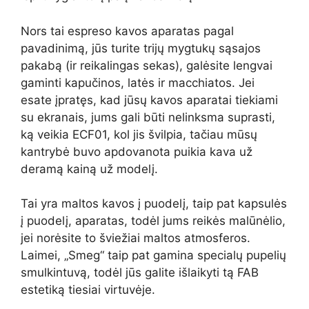
Nors tai espreso kavos aparatas pagal
pavadinimą, jūs turite trijų mygtukų sąsajos
pakabą (ir reikalingas sekas), galėsite lengvai
gaminti kapučinos, latės ir macchiatos. Jei
esate įpratęs, kad jūsų kavos aparatai tiekiami
su ekranais, jums gali būti nelinksma suprasti,
ką veikia ECF01, kol jis švilpia, tačiau mūsų
kantrybė buvo apdovanota puikia kava už
deramą kainą už modelį.
Tai yra maltos kavos į puodelį, taip pat kapsulės
į puodelį, aparatas, todėl jums reikės malūnėlio,
jei norėsite to šviežiai maltos atmosferos.
Laimei, „Smeg“ taip pat gamina specialų pupelių
smulkintuvą, todėl jūs galite išlaikyti tą FAB
estetiką tiesiai virtuvėje.