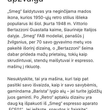
„Smeg“ šaldytuvas yra neginčijama mados
ikona, kurios 1950-ųjų retro stilius išlieka
populiarus iki šiol. Įkurta 1948 m. Vittorio
Bertazzoni Guastalla kaime, šiaurinėje Italijos
dalyje. „Smeg“ FAB modeliai, panašūs į
žvilgsnius, per 70 savo gyvavimo metų vos
pakeitė išorinį dizainą, o „Bertazzoni“ šeima
dabar prideda mažų prietaisų, tokių kaip
skrudintuvai, stendų maišytuvai ir espresso.
mašinų į rikiuotę.
Nesuklyskite, tai yra mašina, kuri taip pat
pasitiki savo išvaizda, kaip ir savo savybėmis,
gamindama „Barista“ lygio alų – jei turite įgūdžių
juos gaminti. Po „Retro“ aptakiu dizainu yra
daug ką išpakuoti iš „Smeg“ espresso aparato
„ECF01“. Jei ieškote „spaudos ir žaiskite“