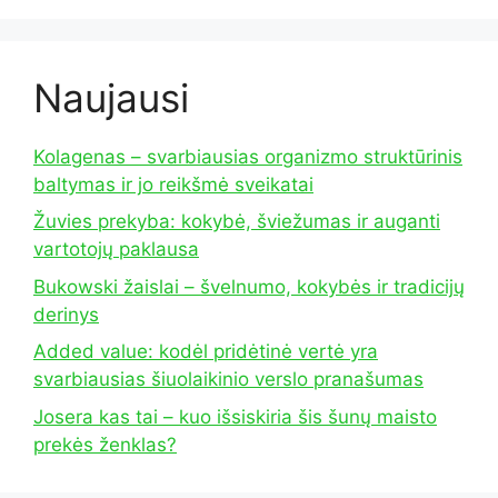
Naujausi
Kolagenas – svarbiausias organizmo struktūrinis
baltymas ir jo reikšmė sveikatai
Žuvies prekyba: kokybė, šviežumas ir auganti
vartotojų paklausa
Bukowski žaislai – švelnumo, kokybės ir tradicijų
derinys
Added value: kodėl pridėtinė vertė yra
svarbiausias šiuolaikinio verslo pranašumas
Josera kas tai – kuo išsiskiria šis šunų maisto
prekės ženklas?