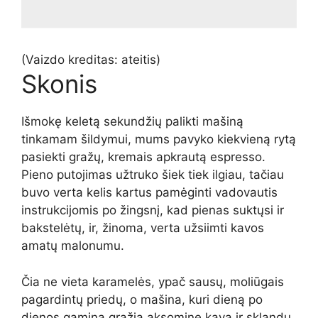
(Vaizdo kreditas: ateitis)
Skonis
Išmokę keletą sekundžių palikti mašiną
tinkamam šildymui, mums pavyko kiekvieną rytą
pasiekti gražų, kremais apkrautą espresso.
Pieno putojimas užtruko šiek tiek ilgiau, tačiau
buvo verta kelis kartus pamėginti vadovautis
instrukcijomis po žingsnį, kad pienas suktųsi ir
bakstelėtų, ir, žinoma, verta užsiimti kavos
amatų malonumu.
Čia ne vieta karamelės, ypač sausų, moliūgais
pagardintų priedų, o mašina, kuri dieną po
dienos gamina gražią aksominę kavą ir sklandų