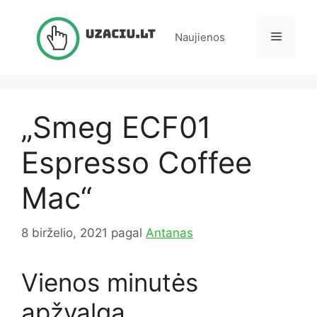
Pereiti
prie
Meniu
Naujienos
turinio
„Smeg ECF01
Espresso Coffee
Mac“
8 birželio, 2021
pagal
Antanas
Vienos minutės
apžvalga