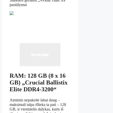
Šiandien geriausi „Nvidia Titan XP“
pasiūlymai
RAM: 128 GB (8 x 16
GB) „Crucial Ballistix
Elite DDR4-3200“
Atmintis nepakeitė labai daug –
maksimali talpa išlieka ta pati – 128
GB, ir vienintelis dalykas, kuris iš