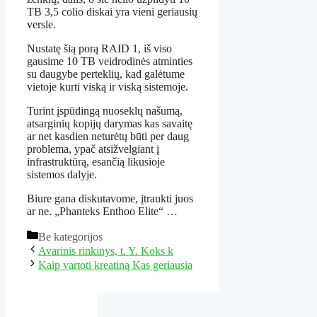
TB 3,5 colio diskai yra vieni geriausių
versle.
Nustatę šią porą RAID 1, iš viso
gausime 10 TB veidrodinės atminties
su daugybe perteklių, kad galėtume
vietoje kurti viską ir viską sistemoje.
Turint įspūdingą nuoseklų našumą,
atsarginių kopijų darymas kas savaitę
ar net kasdien neturėtų būti per daug
problema, ypač atsižvelgiant į
infrastruktūrą, esančią likusioje
sistemos dalyje.
Biure gana diskutavome, įtraukti juos
ar ne. „Phanteks Enthoo Elite“ …
Kategorijos
Be kategorijos
Avarinis rinkinys, t. Y. Koks k
Kaip vartoti kreatiną Kas geriausia