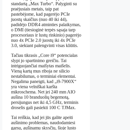
standartą „Max Turbo“. Palyginti su
praėjusiais metais, taip pat
pastebėjome, kad pagerėjo PCIe
juostų skaičius (nuo 40 iki 44),
padidėjo DDR4 atminties palaikymas,
o DMI (tiesioginė terpės sąsaja tarp
procesoriaus ir lustų rinkinio) pagerėjo
nuo 4x PCIe 2.0 juostų iki 4x PCIe
3.0, siekiant palengvinti visas kliūtis.
Tačiau tikrasis „Core i9“ potencialas
slypi jo spartinimo greičiu. Tai
intriguojančiai maišytas maišelis.
Vieną kartą mus riboja ne silicio
nestabilumas, o terminiai elementai.
Negalima paneigti, kad „i9-7900X“
yra viena velniškai karšta
mikroschema. Net jei 240 mm AIO
aušina 10 branduolių begemotą,
persijungus net iki 4,5 GHz, terminis
droselis gali pasiekti 100 C TJMax.
Tai reiškia, kad jei jūs galite apeiti
aušinimo problemas, naudodamiesi
garsu, aušinamu skysčiu, šioje lusto