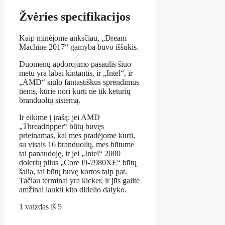
Žvėries specifikacijos
Kaip minėjome anksčiau, „Dream
Machine 2017“ gamyba buvo iššūkis.
Duomenų apdorojimo pasaulis šiuo
metu yra labai kintantis, ir „Intel“, ir
„AMD“ siūlo fantastiškus sprendimus
tiems, kurie nori kurti ne tik keturių
branduolių sistemą.
Ir eikime į įrašą: jei AMD
„Threadripper“ būtų buvęs
prieinamas, kai mes pradėjome kurti,
su visais 16 branduolių, mes būtume
tai panaudoję, ir jei „Intel“ 2000
dolerių plius „Core i9-7980XE“ būtų
šalia, tai būtų buvę kortos taip pat.
Tačiau terminai yra kicker, ir jūs galite
amžinai laukti kito didelio dalyko.
1 vaizdas iš 5