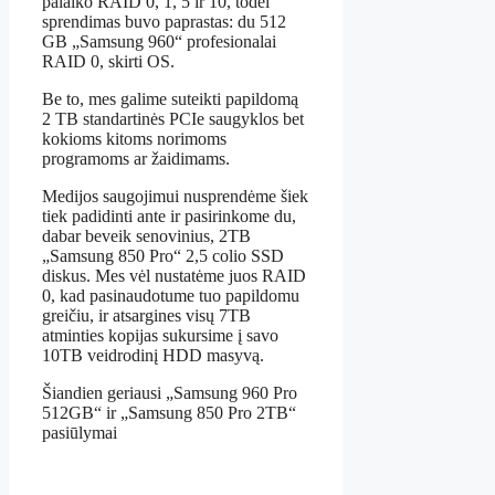
palaiko RAID 0, 1, 5 ir 10, todėl
sprendimas buvo paprastas: du 512
GB „Samsung 960“ profesionalai
RAID 0, skirti OS.
Be to, mes galime suteikti papildomą
2 TB standartinės PCIe saugyklos bet
kokioms kitoms norimoms
programoms ar žaidimams.
Medijos saugojimui nusprendėme šiek
tiek padidinti ante ir pasirinkome du,
dabar beveik senovinius, 2TB
„Samsung 850 Pro“ 2,5 colio SSD
diskus. Mes vėl nustatėme juos RAID
0, kad pasinaudotume tuo papildomu
greičiu, ir atsargines visų 7TB
atminties kopijas sukursime į savo
10TB veidrodinį HDD masyvą.
Šiandien geriausi „Samsung 960 Pro
512GB“ ir „Samsung 850 Pro 2TB“
pasiūlymai