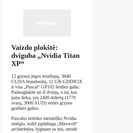
Vaizdo plokštė:
dviguba „Nvidia Titan
XP“
12 grynos jėgos teraflopų, 3840
CUDA branduolių, 12 GB GDDR5X
ir visa „Pascal“ GP102 šerdies galia.
Padauginkite tai iš dviejų, o tai, kas
jums lieka, yra 2400 dolerių (1770
svarų, 3000 AUD) vertės grynos
grafinės galios.
Pascalui netrūko meistriško Nvidia
smūgio, todėl įspūdinga „Maxwell“
architektūra, lyginant su tuo, atrodė