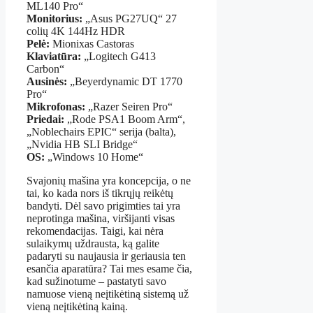
ML140 Pro“
Monitorius:
„Asus PG27UQ“ 27
colių 4K 144Hz HDR
Pelė:
Mionixas Castoras
Klaviatūra:
„Logitech G413
Carbon“
Ausinės:
„Beyerdynamic DT 1770
Pro“
Mikrofonas:
„Razer Seiren Pro“
Priedai:
„Rode PSA1 Boom Arm“,
„Noblechairs EPIC“ serija (balta),
„Nvidia HB SLI Bridge“
OS:
„Windows 10 Home“
Svajonių mašina yra koncepcija, o ne
tai, ko kada nors iš tikrųjų reikėtų
bandyti. Dėl savo prigimties tai yra
neprotinga mašina, viršijanti visas
rekomendacijas. Taigi, kai nėra
sulaikymų uždrausta, ką galite
padaryti su naujausia ir geriausia ten
esančia aparatūra? Tai mes esame čia,
kad sužinotume – pastatyti savo
namuose vieną neįtikėtiną sistemą už
vieną neįtikėtiną kainą.