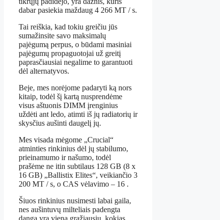
tikrųjų padidėjo, yra dažnis, kuris
dabar pasiekia maždaug 4 266 MT / s.
Tai reiškia, kad tokiu greičiu jūs
sumažinsite savo maksimalų
pajėgumą perpus, o būdami masiniai
pajėgumų propaguotojai už greitį
paprasčiausiai negalime to garantuoti
dėl alternatyvos.
Beje, mes norėjome padaryti ką nors
kitaip, todėl šį kartą nusprendėme
visus aštuonis DIMM įrenginius
uždėti ant ledo, atimti iš jų radiatorių ir
skysčius aušinti daugelį jų.
Mes visada mėgome „Crucial“
atminties rinkinius dėl jų stabilumo,
prieinamumo ir našumo, todėl
prašėme ne itin subtilaus 128 GB (8 x
16 GB) „Ballistix Elites“, veikiančio 3
200 MT / s, o CAS vėlavimo – 16 .
Šiuos rinkinius nusimesti labai gaila,
nes aušintuvų milteliais padengta
danga yra viena gražiausių, kokias