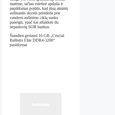
matėme, tačiau estetinė apdaila ir
papildomas pojūtis, kad jūsų atmintį
aušinantis skystis prisideda prie
vandens aušinimo ciklą sunku
paneigti, ypač kai atšaldote du
nepastovių SOB bankus.
Šiandien geriausi 16 GB „Crucial
Ballistix Elite DDR4-3200“
pasiūlymai