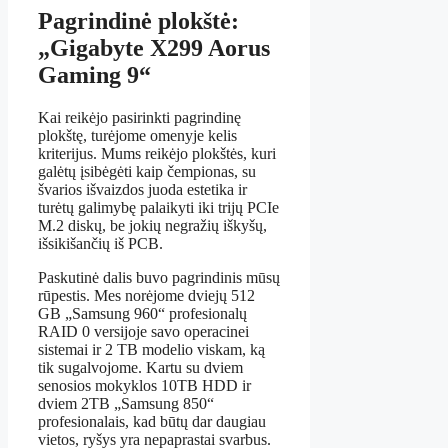
Pagrindinė plokštė:
„Gigabyte X299 Aorus
Gaming 9“
Kai reikėjo pasirinkti pagrindinę
plokštę, turėjome omenyje kelis
kriterijus. Mums reikėjo plokštės, kuri
galėtų įsibėgėti kaip čempionas, su
švarios išvaizdos juoda estetika ir
turėtų galimybę palaikyti iki trijų PCIe
M.2 diskų, be jokių negražių iškyšų,
išsikišančių iš PCB.
Paskutinė dalis buvo pagrindinis mūsų
rūpestis. Mes norėjome dviejų 512
GB „Samsung 960“ profesionalų
RAID 0 versijoje savo operacinei
sistemai ir 2 TB modelio viskam, ką
tik sugalvojome. Kartu su dviem
senosios mokyklos 10TB HDD ir
dviem 2TB „Samsung 850“
profesionalais, kad būtų dar daugiau
vietos, ryšys yra nepaprastai svarbus.