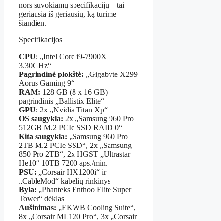
nors suvokiamų specifikacijų – tai
geriausia iš geriausių, ką turime
šiandien.
Specifikacijos
CPU:
„Intel Core i9-7900X
3.30GHz“
Pagrindinė plokštė:
„Gigabyte X299
Aorus Gaming 9“
RAM:
128 GB (8 x 16 GB)
pagrindinis „Ballistix Elite“
GPU:
2x „Nvidia Titan Xp“
OS saugykla:
2x „Samsung 960 Pro
512GB M.2 PCIe SSD RAID 0“
Kita saugykla:
„Samsung 960 Pro
2TB M.2 PCIe SSD“, 2x „Samsung
850 Pro 2TB“, 2x HGST „Ultrastar
He10“ 10TB 7200 aps./min.
PSU:
„Corsair HX1200i“ ir
„CableMod“ kabelių rinkinys
Byla:
„Phanteks Enthoo Elite Super
Tower“ dėklas
Aušinimas:
„EKWB Cooling Suite“,
8x „Corsair ML120 Pro“, 3x „Corsair