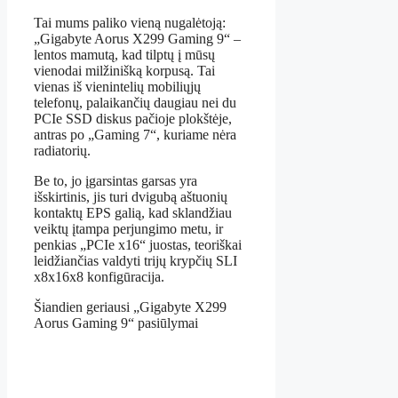
Tai mums paliko vieną nugalėtoją:
„Gigabyte Aorus X299 Gaming 9“ –
lentos mamutą, kad tilptų į mūsų
vienodai milžinišką korpusą. Tai
vienas iš vienintelių mobiliųjų
telefonų, palaikančių daugiau nei du
PCIe SSD diskus pačioje plokštėje,
antras po „Gaming 7“, kuriame nėra
radiatorių.
Be to, jo įgarsintas garsas yra
išskirtinis, jis turi dvigubą aštuonių
kontaktų EPS galią, kad sklandžiau
veiktų įtampa perjungimo metu, ir
penkias „PCIe x16“ juostas, teoriškai
leidžiančias valdyti trijų krypčių SLI
x8x16x8 konfigūracija.
Šiandien geriausi „Gigabyte X299
Aorus Gaming 9“ pasiūlymai