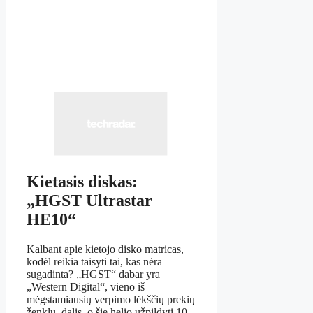
Kietasis diskas:
„HGST Ultrastar
HE10“
Kalbant apie kietojo disko matricas,
kodėl reikia taisyti tai, kas nėra
sugadinta? „HGST“ dabar yra
„Western Digital“, vieno iš
mėgstamiausių verpimo lėkščių prekių
ženklų, dalis, o šie helio užpildyti 10