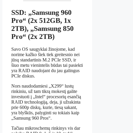
SSD: „Samsung 960
Pro“ (2x 512GB, 1x
2TB), „Samsung 850
Pro“ (2x 2TB)
Savo OS saugyklai žinojome, kad
norime kažko šiek tiek greitesnio nei
jūsų standartinis M.2 PCIe SSD, ir
šiuo metu vienintelis būdas tai pasiekti
yra RAID naudojant du jau galingus
PCIe diskus.
Nors naudodamiesi „X299“ lustų
rinkiniu, už tam tikrą mokestį galite
investuoti į „Intel“ procesorių esančią
RAID technologiją, deja, ji užrakinta
prie 600p diskų, kurie, tiesą sakant,
yra blyškūs, palyginti su tokiais kaip
„Samsung 960 Pros“.
Tačiau mikroschemų rinkinys vis dar