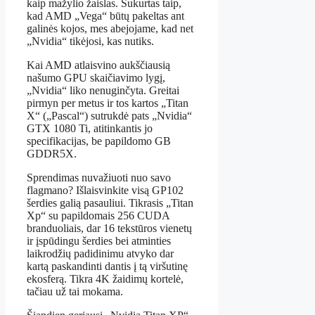
kaip mažylio žaislas. Sukurtas taip,
kad AMD „Vega“ būtų pakeltas ant
galinės kojos, mes abejojame, kad net
„Nvidia“ tikėjosi, kas nutiks.
Kai AMD atlaisvino aukščiausią
našumo GPU skaičiavimo lygį,
„Nvidia“ liko nenuginčyta. Greitai
pirmyn per metus ir tos kartos „Titan
X“ („Pascal“) sutrukdė pats „Nvidia“
GTX 1080 Ti, atitinkantis jo
specifikacijas, be papildomo GB
GDDR5X.
Sprendimas nuvažiuoti nuo savo
flagmano? Išlaisvinkite visą GP102
šerdies galią pasauliui. Tikrasis „Titan
Xp“ su papildomais 256 CUDA
branduoliais, dar 16 tekstūros vienetų
ir įspūdingu šerdies bei atminties
laikrodžių padidinimu atvyko dar
kartą paskandinti dantis į tą viršutinę
ekosferą. Tikra 4K žaidimų kortelė,
tačiau už tai mokama.