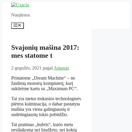
Pereiti
prie
Naujienos
turinio
Meniu
Svajonių mašina 2017:
mes statome t
2 gegužės, 2021
pagal
Antanas
Pristatome „Dream Machine“ – ne
žaidimų monstrų kompiuterį, kurį
sukūrėme kartu su „Maximum PC“.
Tai yra metus trukusios technologinės
plėtros kulminacija, o dabar pastatyta
mašina yra viena galingiausių ir
sudėtingiausių tokio pobūdžio.
Tai pratimas „hubris“, kurio metu
nesilaikoma nei biudžeto, nei kokių