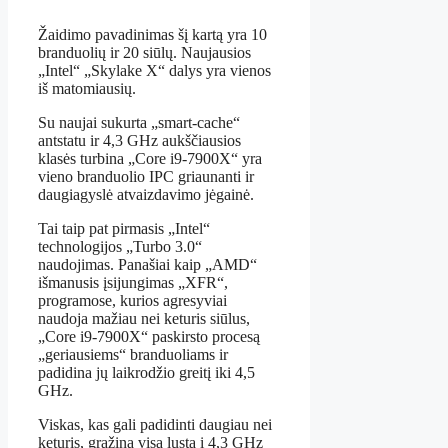
Žaidimo pavadinimas šį kartą yra 10
branduolių ir 20 siūlų. Naujausios
„Intel“ „Skylake X“ dalys yra vienos
iš matomiausių.
Su naujai sukurta „smart-cache“
antstatu ir 4,3 GHz aukščiausios
klasės turbina „Core i9-7900X“ yra
vieno branduolio IPC griaunanti ir
daugiagyslė atvaizdavimo jėgainė.
Tai taip pat pirmasis „Intel“
technologijos „Turbo 3.0“
naudojimas. Panašiai kaip „AMD“
išmanusis įsijungimas „XFR“,
programose, kurios agresyviai
naudoja mažiau nei keturis siūlus,
„Core i9-7900X“ paskirsto procesą
„geriausiems“ branduoliams ir
padidina jų laikrodžio greitį iki 4,5
GHz.
Viskas, kas gali padidinti daugiau nei
keturis, grąžina visą lustą į 4,3 GHz