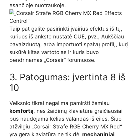
esančioje nuotraukoje.
Taip pat galite pasirinkti įvairius efektus iš tų,
kuriuos iš anksto nustatė CUE, pvz., Aukščiau
pavaizduotą, arba importuoti spalvų profilį, kurį
sukūrė kitas vartotojas ir kuris buvo
bendrinamas „Corsair“ forumuose.
3. Patogumas: įvertinta 8 iš
10
Veiksnio tikrai negalima pamiršti žemiau
komfortą
, nes žaidimų klaviatūra greičiausiai
bus naudojama kelias valandas iš eilės. Šiuo
atžvilgiu „Corsair Strafe RGB Cherry MX Red“
yra gera klaviatūra ne tik dėl
mechaniniai