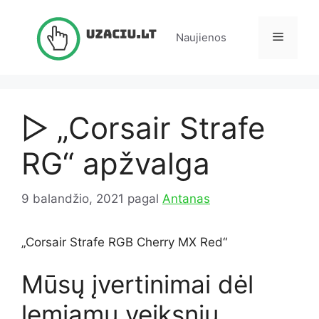
Pereiti
prie
Meniu
Naujienos
turinio
▷ „Corsair Strafe
RG“ apžvalga
9 balandžio, 2021
pagal
Antanas
„Corsair Strafe RGB Cherry MX Red“
Mūsų įvertinimai dėl
lemiamų veiksnių