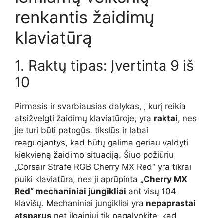
renkantis žaidimų
klaviatūrą
1. Raktų tipas: Įvertinta 9 iš
10
Pirmasis ir svarbiausias dalykas, į kurį reikia
atsižvelgti žaidimų klaviatūroje, yra
raktai
, nes
jie turi būti patogūs, tikslūs ir labai
reaguojantys, kad būtų galima geriau valdyti
kiekvieną žaidimo situaciją. Šiuo požiūriu
„Corsair Strafe RGB Cherry MX Red“ yra tikrai
puiki klaviatūra, nes ji aprūpinta
„Cherry MX
Red“ mechaniniai jungikliai
ant visų 104
klavišų. Mechaniniai jungikliai yra
nepaprastai
atsparus
net ilgainiui tik pagalvokite, kad