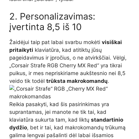
2. Personalizavimas:
įvertinta 8,5 iš 10
Žaidėjui taip pat labai svarbu mokėti
visiškai
pritaikyti
klaviatūra, kad atitiktų jūsų
pageidavimus ir įpročius, o ne atvirkščiai. Vėlgi,
„Corsair Strafe RGB Cherry MX Red“ yra tikrai
puikus, ir mes nepriskiriame aukštesnio nei 8,5
veido tik todėl
trūksta makrokomandų
.
Reikia pasakyti, kad šis pasirinkimas yra
suprantamas, jei manote ne tik tai, kad
klaviatūra sukurta tam, kad liktų
standartinio
dydžio
, bet ir tai, kad makrokomandų trūkumą
galima lengvai pašalinti dėl labai išsamios