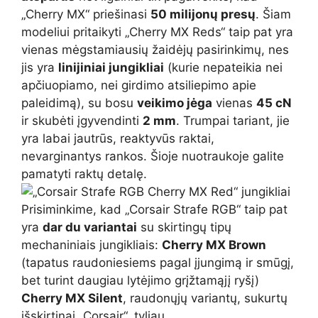
„Cherry MX“ priešinasi
50 milijonų presų
. Šiam
modeliui pritaikyti „Cherry MX Reds“ taip pat yra
vienas mėgstamiausių žaidėjų pasirinkimų, nes
jis yra
linijiniai jungikliai
(kurie nepateikia nei
apčiuopiamo, nei girdimo atsiliepimo apie
paleidimą), su bosu
veikimo jėga
vienas
45 cN
ir skubėti įgyvendinti
2 mm
. Trumpai tariant, jie
yra labai jautrūs, reaktyvūs raktai,
nevarginantys rankos. Šioje nuotraukoje galite
pamatyti raktų detalę.
Prisiminkime, kad „Corsair Strafe RGB“ taip pat
yra
dar du variantai
su skirtingų tipų
mechaniniais jungikliais:
Cherry MX Brown
(tapatus raudoniesiems pagal įjungimą ir smūgį,
bet turint daugiau lytėjimo grįžtamąjį ryšį)
Cherry MX Silent
, raudonųjų variantų, sukurtų
išskirtinai „Corsair“, tyliau.