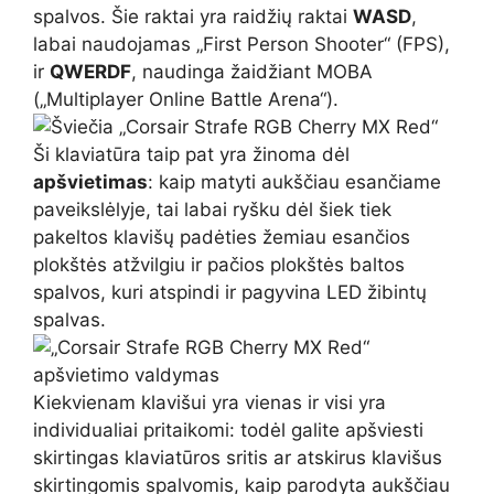
spalvos. Šie raktai yra raidžių raktai
WASD
,
labai naudojamas „First Person Shooter“ (FPS),
ir
QWERDF
, naudinga žaidžiant MOBA
(„Multiplayer Online Battle Arena“).
Ši klaviatūra taip pat yra žinoma dėl
apšvietimas
: kaip matyti aukščiau esančiame
paveikslėlyje, tai labai ryšku dėl šiek tiek
pakeltos klavišų padėties žemiau esančios
plokštės atžvilgiu ir pačios plokštės baltos
spalvos, kuri atspindi ir pagyvina LED žibintų
spalvas.
Kiekvienam klavišui yra vienas ir visi yra
individualiai pritaikomi: todėl galite apšviesti
skirtingas klaviatūros sritis ar atskirus klavišus
skirtingomis spalvomis, kaip parodyta aukščiau