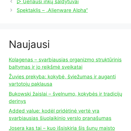
▷ Geriausi inkų šaldytuvai
Spektaklis – „Alienware Alpha“
Naujausi
Kolagenas – svarbiausias organizmo struktūrinis
baltymas ir jo reikšmė sveikatai
Žuvies prekyba: kokybė, šviežumas ir auganti
vartotojų paklausa
Bukowski žaislai – švelnumo, kokybės ir tradicijų
derinys
Added value: kodėl pridėtinė vertė yra
svarbiausias šiuolaikinio verslo pranašumas
Josera kas tai – kuo išsiskiria šis šunų maisto