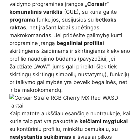
valdymo programinės įrangos
„Corsair“
komunalinis variklis
(CUE), su kuria galite
programa
funkcijos, susijusios su
betkoks
raktas
, net įrašant labai sudėtingas
makrokomandas. Jei pridėsite galimybę kurti
programinę įrangą
begaliniai profiliai
skirtingiems žaidimams ir skirtingiems kiekvieno
profilio naudojimo būdams (pavyzdžiui, jei
žaidžiate „WoW“, jums gali prireikti šiek tiek
skirtingų skirtingų simbolių nustatymų), funkcijų
pritaikymo galimybės yra beveik begalinės, net
ir be makrokomandų.
Kaip matote aukščiau esančioje nuotraukoje, kai
kurie taip pat yra pakuotėje
keičiami mygtukai
su kontūriniu profiliu, minkštu pamušalu, su
neslystantis sukibimas
ir šviesiai pilkos