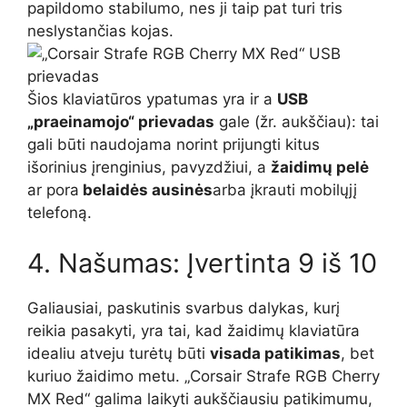
papildomo stabilumo, nes ji taip pat turi tris
neslystančias kojas.
Šios klaviatūros ypatumas yra ir a
USB
„praeinamojo“ prievadas
gale (žr. aukščiau): tai
gali būti naudojama norint prijungti kitus
išorinius įrenginius, pavyzdžiui, a
žaidimų pelė
ar pora
belaidės ausinės
arba įkrauti mobilųjį
telefoną.
4. Našumas: Įvertinta 9 iš 10
Galiausiai, paskutinis svarbus dalykas, kurį
reikia pasakyti, yra tai, kad žaidimų klaviatūra
idealiu atveju turėtų būti
visada patikimas
, bet
kuriuo žaidimo metu. „Corsair Strafe RGB Cherry
MX Red“ galima laikyti aukščiausiu patikimumu,