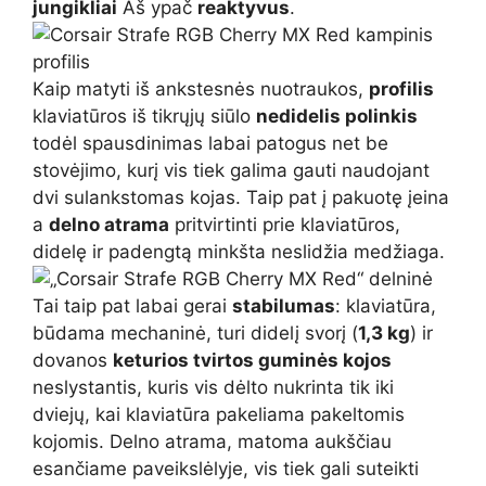
jungikliai
Aš ypač
reaktyvus
.
Kaip matyti iš ankstesnės nuotraukos,
profilis
klaviatūros iš tikrųjų siūlo
nedidelis polinkis
todėl spausdinimas labai patogus net be
stovėjimo, kurį vis tiek galima gauti naudojant
dvi sulankstomas kojas. Taip pat į pakuotę įeina
a
delno atrama
pritvirtinti prie klaviatūros,
didelę ir padengtą minkšta neslidžia medžiaga.
Tai taip pat labai gerai
stabilumas
: klaviatūra,
būdama mechaninė, turi didelį svorį (
1,3 kg
) ir
dovanos
keturios tvirtos guminės kojos
neslystantis, kuris vis dėlto nukrinta tik iki
dviejų, kai klaviatūra pakeliama pakeltomis
kojomis. Delno atrama, matoma aukščiau
esančiame paveikslėlyje, vis tiek gali suteikti