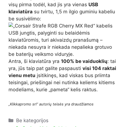
visų pirma todėl, kad jis yra vienas
USB
klaviatūra
su tvirtu, 1,5 m ilgio guminiu kabeliu
be susivėlimo:
USB jungtis, palyginti su belaidėmis
klaviatūromis, turi akivaizdų pranašumą –
niekada nesuyra ir niekada nepalieka grotuvo
be baterijų veiksmo viduryje.
Antra, ši klaviatūra yra
100% be vaiduoklių
: tai
yra, jūs taip pat galite paspausti
visi 104 raktai
vienu metu
įsitikinęs, kad viskas bus priimta
teisingai, priešingai nei nutinka keliems kitiems
modeliams, kurie „pameta“ kelis raktus.
„Klikkapromo srl“ autorių teisės yra draudžiamos
Kategorijos
Be kategorijos