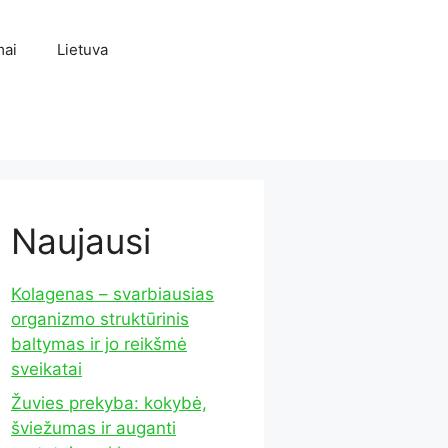
mai
Lietuva
Naujausi
Kolagenas – svarbiausias
organizmo struktūrinis
baltymas ir jo reikšmė
sveikatai
Žuvies prekyba: kokybė,
šviežumas ir auganti