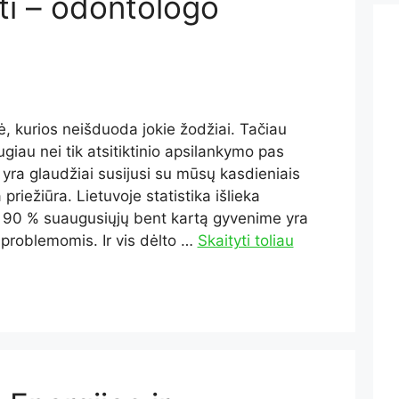
gti – odontologo
lė, kurios neišduoda jokie žodžiai. Tačiau
giau nei tik atsitiktinio apsilankymo pas
yra glaudžiai susijusi su mūsų kasdieniais
a priežiūra. Lietuvoje statistika išlieka
i 90 % suaugusiųjų bent kartą gyvenime yra
problemomis. Ir vis dėlto …
Skaityti toliau