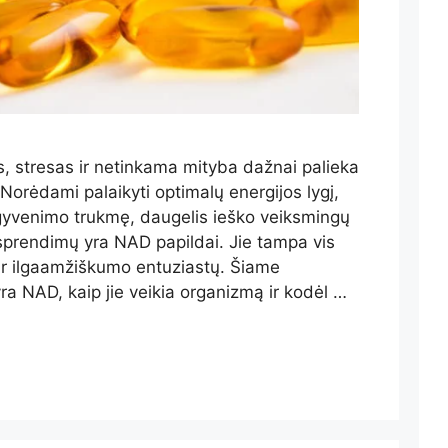
stresas ir netinkama mityba dažnai palieka
orėdami palaikyti optimalų energijos lygį,
ti gyvenimo trukmę, daugelis ieško veiksmingų
sprendimų yra NAD papildai. Jie tampa vis
 ir ilgaamžiškumo entuziastų. Šiame
ra NAD, kaip jie veikia organizmą ir kodėl …