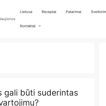
Lietuva
Receptai
Patarimai
Sveikini
Naujienos
Kontaktai
gali būti suderintas
vartojimu?