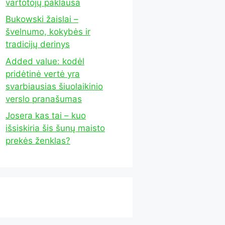
vartotojų paklausa
Bukowski žaislai –
švelnumo, kokybės ir
tradicijų derinys
Added value: kodėl
pridėtinė vertė yra
svarbiausias šiuolaikinio
verslo pranašumas
Josera kas tai – kuo
išsiskiria šis šunų maisto
prekės ženklas?