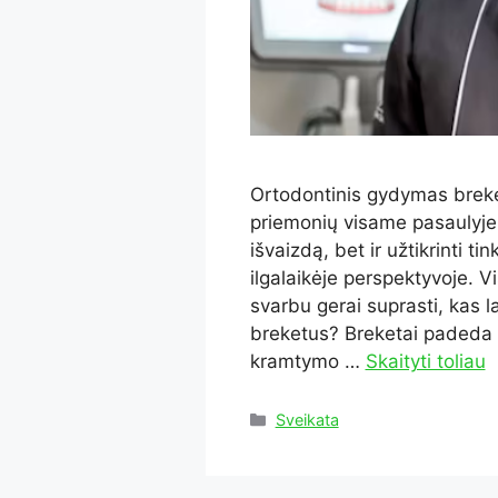
Ortodontinis gydymas breket
priemonių visame pasaulyje.
išvaizdą, bet ir užtikrinti 
ilgalaikėje perspektyvoje. 
svarbu gerai suprasti, kas la
breketus? Breketai padeda iš
kramtymo …
Skaityti toliau
Kategorijos
Sveikata