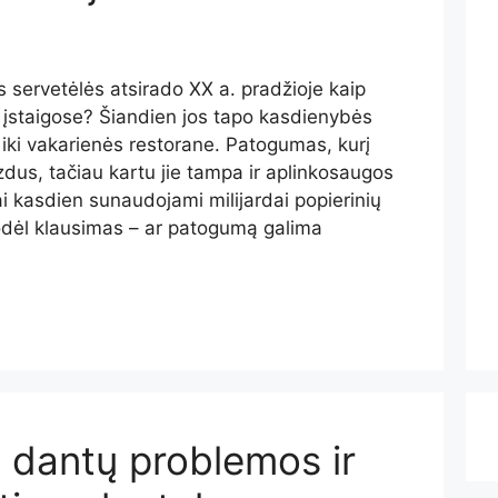
s servetėlės atsirado XX a. pradžioje kaip
 įstaigose? Šiandien jos tapo kasdienybės
 iki vakarienės restorane. Patogumas, kurį
izdus, tačiau kartu jie tampa ir aplinkosaugos
ai kasdien sunaudojami milijardai popierinių
 todėl klausimas – ar patogumą galima
 dantų problemos ir