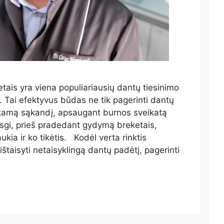
ais yra viena populiariausių dantų tiesinimo
 Tai efektyvus būdas ne tik pagerinti dantų
tinkamą sąkandį, apsaugant burnos sveikatą
Visgi, prieš pradedant gydymą breketais,
ukia ir ko tikėtis. Kodėl verta rinktis
taisyti netaisyklingą dantų padėtį, pagerinti