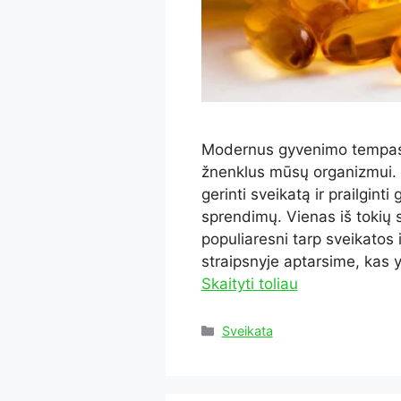
Modernus gyvenimo tempas, 
žnenklus mūsų organizmui. N
gerinti sveikatą ir prailgin
sprendimų. Vienas iš tokių 
populiaresni tarp sveikatos
straipsnyje aptarsime, kas y
Skaityti toliau
Kategorijos
Sveikata