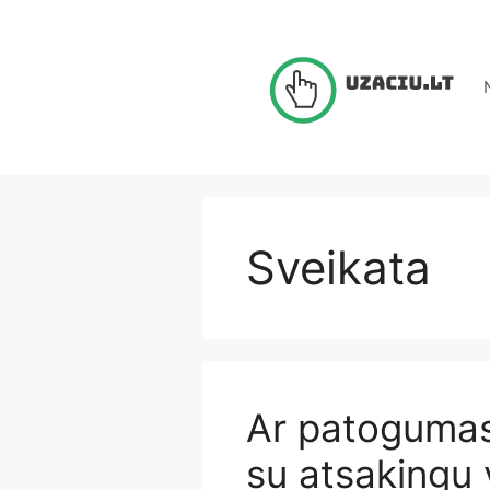
Pereiti
prie
turinio
Sveikata
Ar patogumas 
su atsakingu 