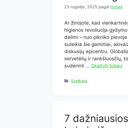
23 rugsėjo, 2025
pagal
tomas
Ar žinojote, kad vienkartinė
higienos revoliucija gydymo
dalimi – nuo pikniko pievoje
suteikia šie gaminiai, akiva
diskusijų epicentru. Globali
servetėlių ir rankšluosčių,
suderinti …
Skaityti toliau
Kategorijos
Sveikata
7 dažniausios