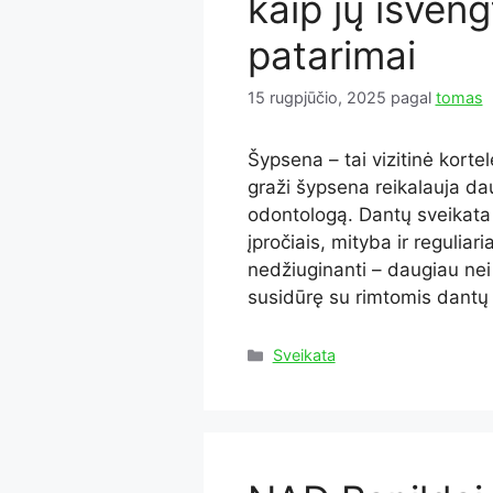
kaip jų išven
patarimai
15 rugpjūčio, 2025
pagal
tomas
Šypsena – tai vizitinė korte
graži šypsena reikalauja dau
odontologą. Dantų sveikata 
įpročiais, mityba ir reguliari
nedžiuginanti – daugiau ne
susidūrę su rimtomis dantų 
Kategorijos
Sveikata