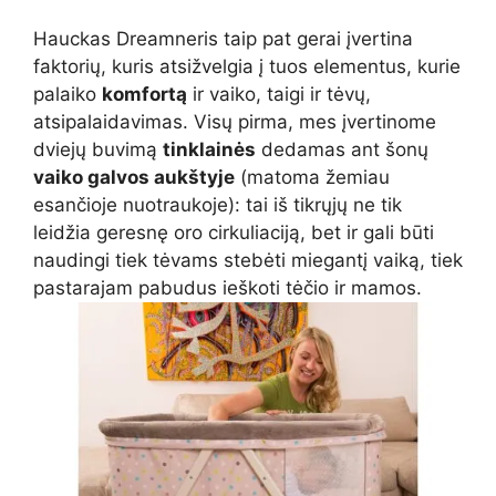
Hauckas Dreamneris taip pat gerai įvertina
faktorių, kuris atsižvelgia į tuos elementus, kurie
palaiko
komfortą
ir vaiko, taigi ir tėvų,
atsipalaidavimas. Visų pirma, mes įvertinome
dviejų buvimą
tinklainės
dedamas ant šonų
vaiko galvos aukštyje
(matoma žemiau
esančioje nuotraukoje): tai iš tikrųjų ne tik
leidžia geresnę oro cirkuliaciją, bet ir gali būti
naudingi tiek tėvams stebėti miegantį vaiką, tiek
pastarajam pabudus ieškoti tėčio ir mamos.