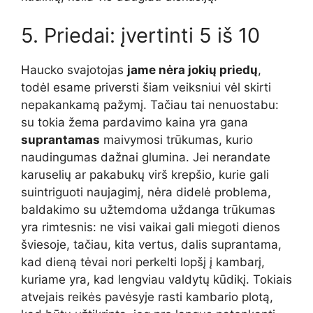
5. Priedai: įvertinti 5 iš 10
Haucko svajotojas
jame nėra jokių priedų
,
todėl esame priversti šiam veiksniui vėl skirti
nepakankamą pažymį. Tačiau tai nenuostabu:
su tokia žema pardavimo kaina yra gana
suprantamas
maivymosi trūkumas, kurio
naudingumas dažnai glumina. Jei nerandate
karuselių ar pakabukų virš krepšio, kurie gali
suintriguoti naujagimį, nėra didelė problema,
baldakimo su užtemdoma uždanga trūkumas
yra rimtesnis: ne visi vaikai gali miegoti dienos
šviesoje, tačiau, kita vertus, dalis suprantama,
kad dieną tėvai nori perkelti lopšį į kambarį,
kuriame yra, kad lengviau valdytų kūdikį. Tokiais
atvejais reikės pavėsyje rasti kambario plotą,