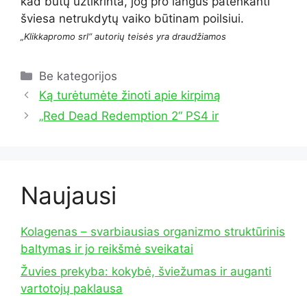
kad būtų užtikrinta, jog pro langus patenkanti
šviesa netrukdytų vaiko būtinam poilsiui.
„Klikkapromo srl“ autorių teisės yra draudžiamos
Kategorijos
Be kategorijos
Ką turėtumėte žinoti apie kirpimą
„Red Dead Redemption 2“ PS4 ir
Naujausi
Kolagenas – svarbiausias organizmo struktūrinis
baltymas ir jo reikšmė sveikatai
Žuvies prekyba: kokybė, šviežumas ir auganti
vartotojų paklausa