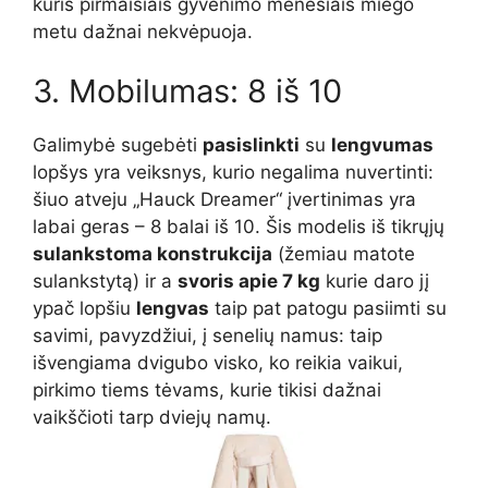
kuris pirmaisiais gyvenimo mėnesiais miego
metu dažnai nekvėpuoja.
3. Mobilumas: 8 iš 10
Galimybė sugebėti
pasislinkti
su
lengvumas
lopšys yra veiksnys, kurio negalima nuvertinti:
šiuo atveju „Hauck Dreamer“ įvertinimas yra
labai geras – 8 balai iš 10. Šis modelis iš tikrųjų
sulankstoma konstrukcija
(žemiau matote
sulankstytą) ir a
svoris apie 7 kg
kurie daro jį
ypač lopšiu
lengvas
taip pat patogu pasiimti su
savimi, pavyzdžiui, į senelių namus: taip
išvengiama dvigubo visko, ko reikia vaikui,
pirkimo tiems tėvams, kurie tikisi dažnai
vaikščioti tarp dviejų namų.