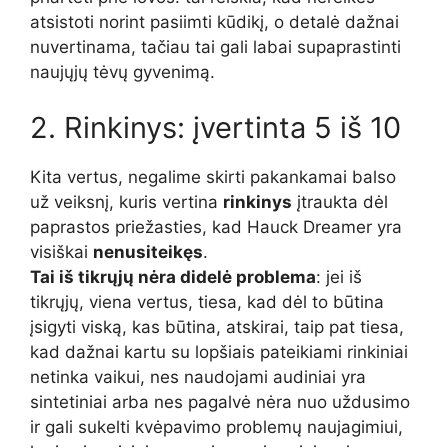
atsistoti norint pasiimti kūdikį, o detalė dažnai
nuvertinama, tačiau tai gali labai supaprastinti
naujųjų tėvų gyvenimą.
2. Rinkinys: įvertinta 5 iš 10
Kita vertus, negalime skirti pakankamai balso
už veiksnį, kuris vertina
rinkinys
įtraukta dėl
paprastos priežasties, kad Hauck Dreamer yra
visiškai
nenusiteikęs
.
Tai iš tikrųjų nėra didelė problema
: jei iš
tikrųjų, viena vertus, tiesa, kad dėl to būtina
įsigyti viską, kas būtina, atskirai, taip pat tiesa,
kad dažnai kartu su lopšiais pateikiami rinkiniai
netinka vaikui, nes naudojami audiniai yra
sintetiniai arba nes pagalvė nėra nuo uždusimo
ir gali sukelti kvėpavimo problemų naujagimiui,