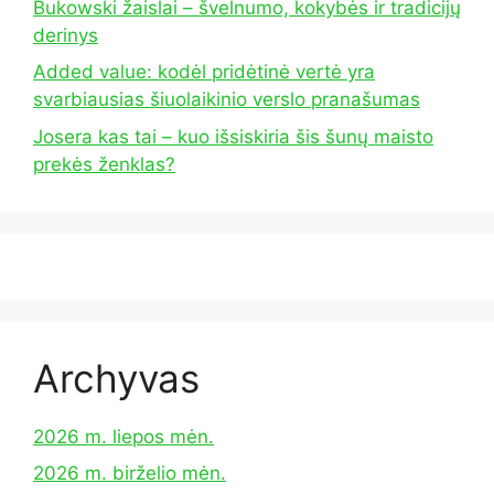
Bukowski žaislai – švelnumo, kokybės ir tradicijų
derinys
Added value: kodėl pridėtinė vertė yra
svarbiausias šiuolaikinio verslo pranašumas
Josera kas tai – kuo išsiskiria šis šunų maisto
prekės ženklas?
Archyvas
2026 m. liepos mėn.
2026 m. birželio mėn.