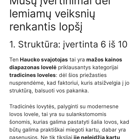
Mūsų įvertinimai dėl
lemiamų veiksnių
renkantis lopšį
1. Struktūra: įvertinta 6 iš 10
Ten
Haucko svajotojas
tai yra
mažos kainos
diapazonas lovelė
priklausantys kategorijai
tradicines loveles
: dėl šios priežasties
nusprendėme, kad faktoriui, kuris atsižvelgia į jo
struktūrą, balsuoti vos pakanka.
Tradicinės lovytės, palyginti su modernesne
lovos lovele, tai yra su sulankstomomis
šonomis, kurias galima pastatyti šalia lovos, kad
būtų galima praktiškai miegoti kartu, dabar yra
pasenusios. Ne tik tiksliai
jie neleidžia kartu