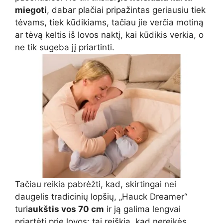
miegoti
, dabar plačiai pripažintas geriausiu tiek
tėvams, tiek kūdikiams, tačiau jie verčia motiną
ar tėvą keltis iš lovos naktį, kai kūdikis verkia, o
ne tik sugeba jį priartinti.
Tačiau reikia pabrėžti, kad, skirtingai nei
daugelis tradicinių lopšių, „Hauck Dreamer“
turi
aukštis vos 70 cm
ir ją galima lengvai
priartėti prie lovos: tai reiškia, kad nereikės