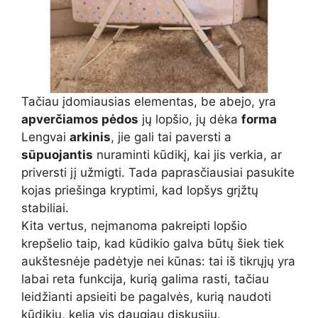
Tačiau įdomiausias elementas, be abejo, yra
apverčiamos pėdos
jų lopšio, jų dėka
forma
Lengvai
arkinis
, jie gali tai paversti a
sūpuojantis
nuraminti kūdikį, kai jis verkia, ar
priversti jį užmigti. Tada paprasčiausiai pasukite
kojas priešinga kryptimi, kad lopšys grįžtų
stabiliai.
Kita vertus, neįmanoma pakreipti lopšio
krepšelio taip, kad kūdikio galva būtų šiek tiek
aukštesnėje padėtyje nei kūnas: tai iš tikrųjų yra
labai reta funkcija, kurią galima rasti, tačiau
leidžianti apsieiti be pagalvės, kurią naudoti
kūdikių, kelia vis daugiau diskusijų.