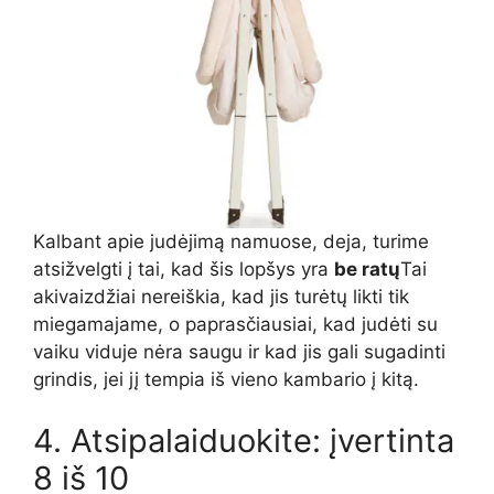
Kalbant apie judėjimą namuose, deja, turime
atsižvelgti į tai, kad šis lopšys yra
be ratų
Tai
akivaizdžiai nereiškia, kad jis turėtų likti tik
miegamajame, o paprasčiausiai, kad judėti su
vaiku viduje nėra saugu ir kad jis gali sugadinti
grindis, jei jį tempia iš vieno kambario į kitą.
4. Atsipalaiduokite: įvertinta
8 iš 10