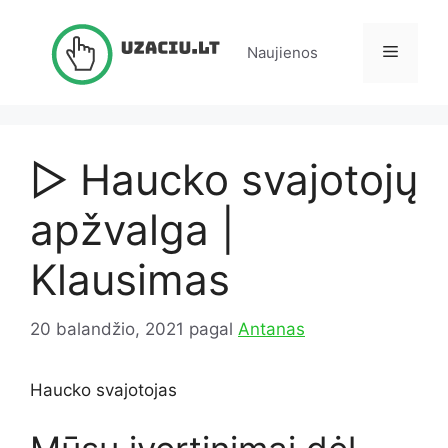
Pereiti
prie
Meniu
Naujienos
turinio
▷ Haucko svajotojų
apžvalga |
Klausimas
20 balandžio, 2021
pagal
Antanas
Haucko svajotojas