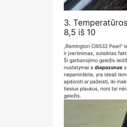
3. Temperatūros 
8,5 iš 10
„Remington Ci9532 Pearl“ te
ir įvertinimas, suteiktas fakt
Ši garbanojimo geležis leid
nustatymai a
diapazonas
s
nepamirškite, yra ideali tem
apdoroti ar pažeisti, iki ma
tiesius plaukus, nors tai n
geležis.