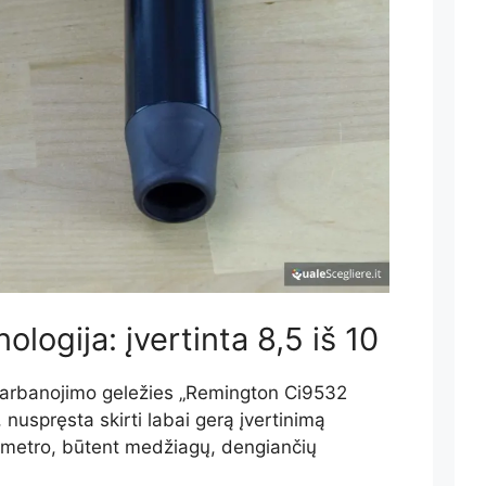
ologija: įvertinta 8,5 iš 10
garbanojimo geležies „Remington Ci9532
 nuspręsta skirti labai gerą įvertinimą
ametro, būtent medžiagų, dengiančių