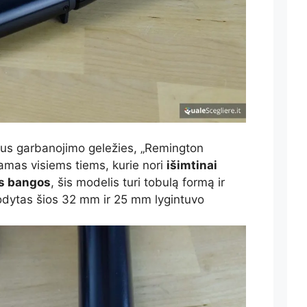
laus garbanojimo geležies, „Remington
jamas visiems tiems, kurie nori
išimtinai
os bangos
, šis modelis turi tobulą formą ir
odytas šios 32 mm ir 25 mm lygintuvo