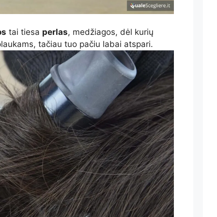
os
tai tiesa
perlas
, medžiagos, dėl kurių
plaukams, tačiau tuo pačiu labai atspari.