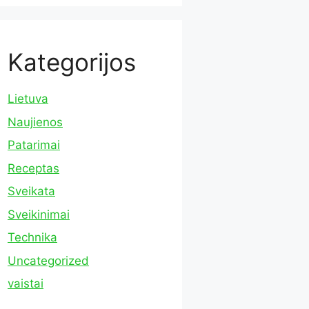
Kategorijos
Lietuva
Naujienos
Patarimai
Receptas
Sveikata
Sveikinimai
Technika
Uncategorized
vaistai