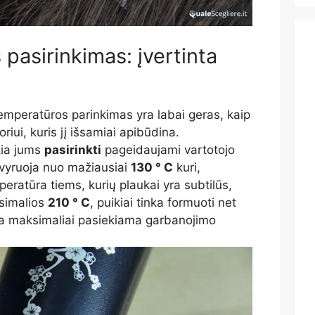
pasirinkimas: įvertinta
mperatūros parinkimas yra labai geras, kaip
oriui, kuris jį išsamiai apibūdina.
žia jums
pasirinkti
pageidaujami vartotojo
vyruoja nuo mažiausiai
130 ° C
kuri,
peratūra tiems, kurių plaukai yra subtilūs,
ksimalios
210 ° C
, puikiai tinka formuoti net
ėra maksimaliai pasiekiama garbanojimo