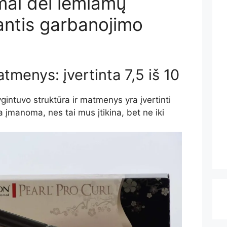
mai dėl lemiamų
antis garbanojimo
atmenys: įvertinta 7,5 iš 10
gintuvo struktūra ir matmenys yra įvertinti
a įmanoma, nes tai mus įtikina, bet ne iki