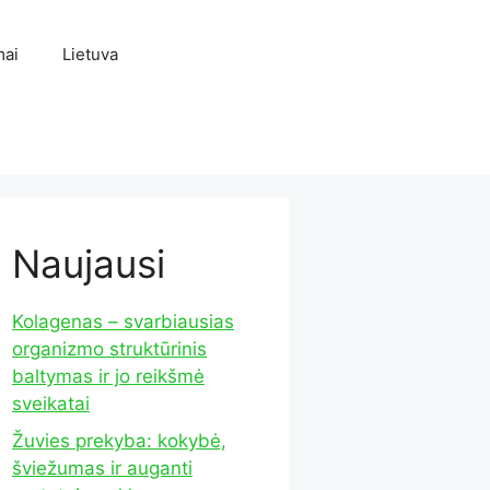
mai
Lietuva
Naujausi
Kolagenas – svarbiausias
organizmo struktūrinis
baltymas ir jo reikšmė
sveikatai
Žuvies prekyba: kokybė,
šviežumas ir auganti