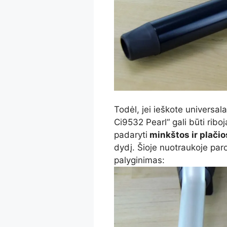
Todėl, jei ieškote universa
Ci9532 Pearl“ gali būti ribo
padaryti
minkštos ir plači
dydį. Šioje nuotraukoje par
palyginimas: