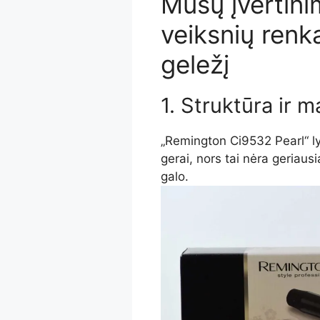
Mūsų įvertini
veiksnių renk
geležį
1. Struktūra ir m
„Remington Ci9532 Pearl“ ly
gerai, nors tai nėra geriausi
galo.