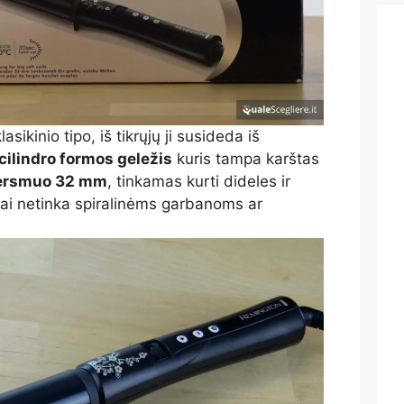
sikinio tipo, iš tikrųjų ji susideda iš
cilindro formos geležis
kuris tampa karštas
ersmuo 32 mm
, tinkamas kurti dideles ir
kai netinka spiralinėms garbanoms ar