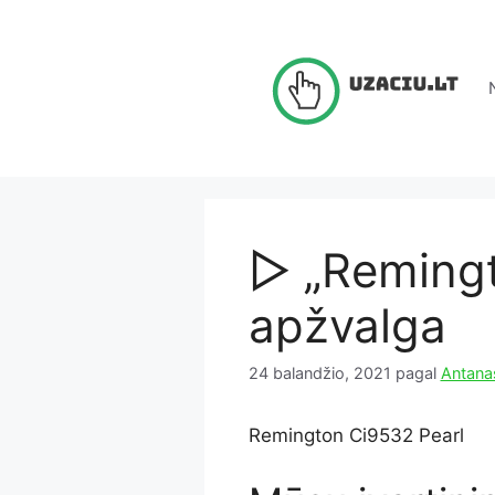
Pereiti
prie
turinio
▷ „Reming
apžvalga
24 balandžio, 2021
pagal
Antana
Remington Ci9532 Pearl