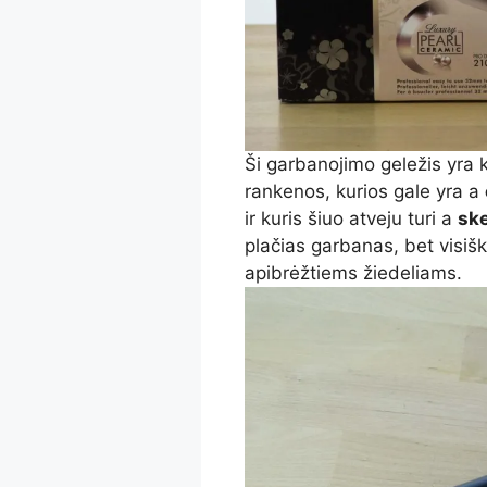
Ši garbanojimo geležis yra kla
rankenos, kurios gale yra a
ir kuris šiuo atveju turi a
sk
plačias garbanas, bet visiš
apibrėžtiems žiedeliams.