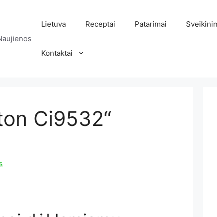
Lietuva
Receptai
Patarimai
Sveikini
Naujienos
Kontaktai
ton Ci9532“
s