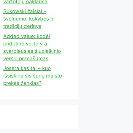
vartotojų paklausa
Bukowski žaislai –
švelnumo, kokybės ir
tradicijų derinys
Added value: kodėl
pridėtinė vertė yra
svarbiausias šiuolaikinio
verslo pranašumas
Josera kas tai – kuo
išsiskiria šis šunų maisto
prekės ženklas?