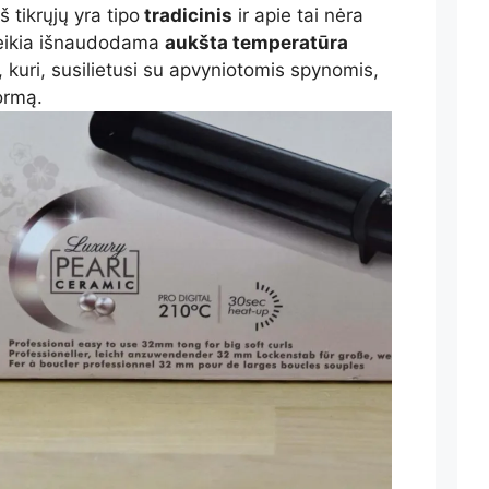
š tikrųjų yra tipo
tradicinis
ir apie tai nėra
veikia išnaudodama
aukšta temperatūra
 kuri, susilietusi su apvyniotomis spynomis,
ormą.