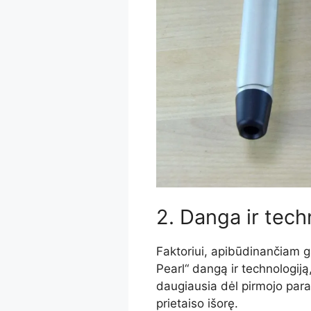
2. Danga ir techn
Faktoriui, apibūdinančiam 
Pearl“ dangą ir technologiją,
daugiausia dėl pirmojo par
prietaiso išorę.