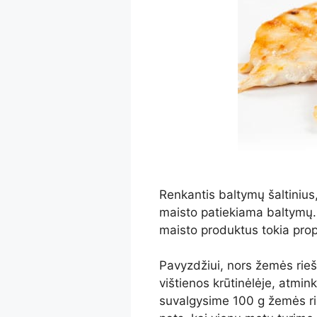
Renkantis baltymų šaltinius,
maisto patiekiama baltymų. 
maisto produktus tokia prop
Pavyzdžiui, nors žemės rieš
vištienos krūtinėlėje, atmi
suvalgysime 100 g žemės rie