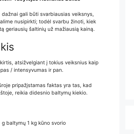
, dažnai gali būti svarbiausias veiksnys,
galime nusipirkti; todėl svarbu žinoti, kiek
letą geriausių šaltinių už mažiausią kainą.
kis
kirtis, atsižvelgiant į tokius veiksnius kaip
 tipas / intensyvumas ir pan.
tūroje pripažįstamas faktas yra tas, kad
toje, reikia didesnio baltymų kiekio.
7 g baltymų 1 kg kūno svorio