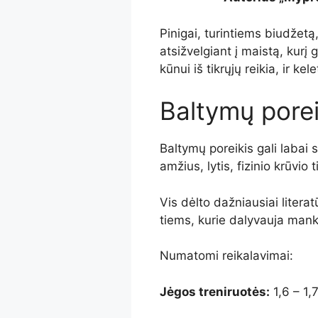
Pinigai, turintiems biudžetą
atsižvelgiant į maistą, kurį 
kūnui iš tikrųjų reikia, ir ke
Baltymų porei
Baltymų poreikis gali labai s
amžius, lytis, fizinio krūvio
Vis dėlto dažniausiai litera
tiems, kurie dalyvauja mankš
Numatomi reikalavimai:
Jėgos treniruotės:
1,6 – 1,