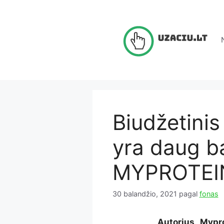
Pereiti
prie
turinio
Biudžetinis
yra daug b
MYPROTEI
30 balandžio, 2021
pagal
fonas
Autorius „Mypro