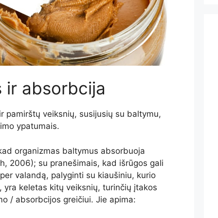
 ir absorbcija
ir pamirštų veiksnių, susijusių su baltymu,
inimo ypatumais.
, kad organizmas baltymus absorbuoja
gh, 2006); su pranešimais, kad išrūgos gali
er valandą, palyginti su kiaušiniu, kurio
, yra keletas kitų veiksnių, turinčių įtakos
 / absorbcijos greičiui. Jie apima: