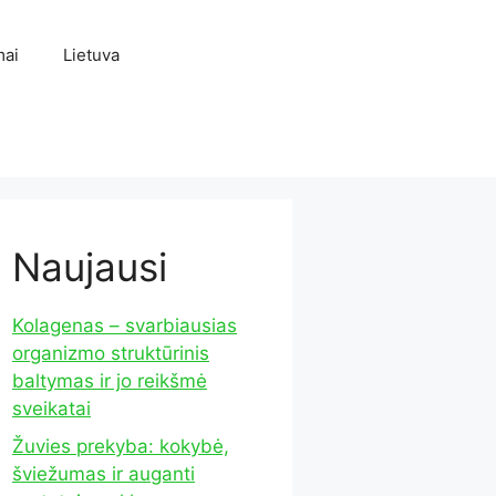
mai
Lietuva
Naujausi
Kolagenas – svarbiausias
organizmo struktūrinis
baltymas ir jo reikšmė
sveikatai
Žuvies prekyba: kokybė,
šviežumas ir auganti