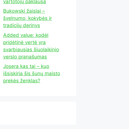
vartotojų paklausa
Bukowski žaislai –
švelnumo, kokybės ir
tradicijų derinys
Added value: kodėl
pridėtinė vertė yra
svarbiausias šiuolaikinio
verslo pranašumas
Josera kas tai – kuo
išsiskiria šis šunų maisto
prekės ženklas?