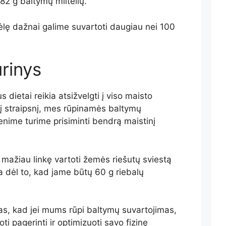
82 g baltymų miltelių.
nėlę dažnai galime suvartoti daugiau nei 100
urinys
 dietai reikia atsižvelgti į viso maisto
į straipsnį, mes rūpinamės baltymų
enime turime prisiminti bendrą maistinį
 mažiau linkę vartoti žemės riešutų sviestą
a dėl to, kad jame būtų 60 g riebalų
as, kad jei mums rūpi baltymų suvartojimas,
i pagerinti ir optimizuoti savo fizinę