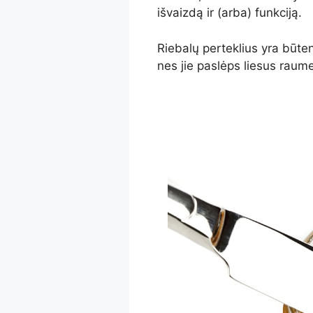
išvaizdą ir (arba) funkciją.
Riebalų perteklius yra būten
nes jie paslėps liesus raum