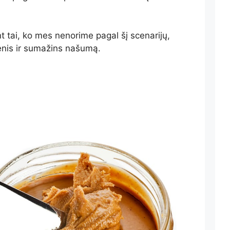
t tai, ko mes nenorime pagal šį scenarijų,
enis ir sumažins našumą.