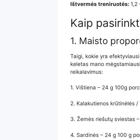
Ištvermės treniruotės:
1,2
Kaip pasirinkt
1. Maisto propor
Taigi, kokie yra efektyviausi
keletas mano mėgstamiausių
reikalavimus:
1. Vištiena – 24 g 100g porci
2. Kalakutienos krūtinėlės /
3. Žemės riešutų sviestas – 
4. Sardinės – 24 g 100 g por