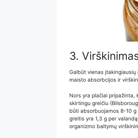
3. Virškinimas
Galbūt vienas įtakingiausių 
maisto absorbcijos ir viršk
Nors yra plačiai pripažinta
skirtingu greičiu (Bilsborou
būti absorbuojamos 8-10 g p
greitis yra 1,3 g per valandą
organizmo baltymų virškinimo