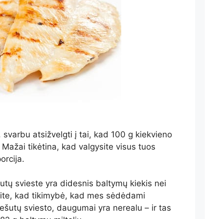
 svarbu atsižvelgti į tai, kad 100 g kiekvieno
Mažai tikėtina, kad valgysite visus tuos
orcija.
utų svieste yra didesnis baltymų kiekis nei
nkite, kad tikimybė, kad mes sėdėdami
šutų sviesto, daugumai yra nerealu – ir tas