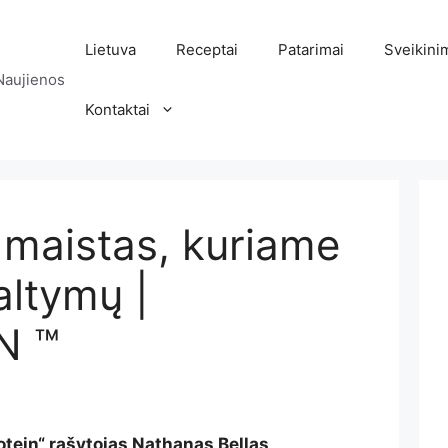
Lietuva
Receptai
Patarimai
Sveikini
Naujienos
Kontaktai
 maistas, kuriame
altymų |
N ™
tein“ rašytojas Nathanas Bellas