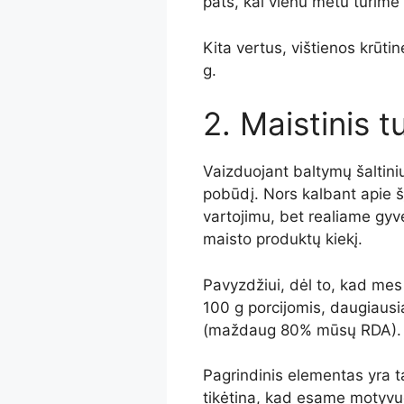
pats, kai vienu metu turime 
Kita vertus, vištienos krūti
g.
2. Maistinis t
Vaizduojant baltymų šaltinius
pobūdį. Nors kalbant apie š
vartojimu, bet realiame gyv
maisto produktų kiekį.
Pavyzdžiui, dėl to, kad mes
100 g porcijomis, daugiausi
(maždaug 80% mūsų RDA).
Pagrindinis elementas yra t
tikėtina, kad esame motyvuot