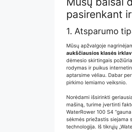
Mūsų balsai d
pasirenkant i
1. Atsparumo tipa
Mūsų apžvalgoje nagrinėja
aukščiausios klasės irkla
dėmesio skirtingais požiūri
rodymas ir puikus internetini
aptarsime vėliau. Dabar per
pirkimo lemiamo veiksnio.
Norėdami išsirinkti geriausi
mašiną, turime įvertinti fakt
WaterRower 100 S4 “gauna ge
sėkmės priežastis siejama 
technologija. Iš tikrųjų „W