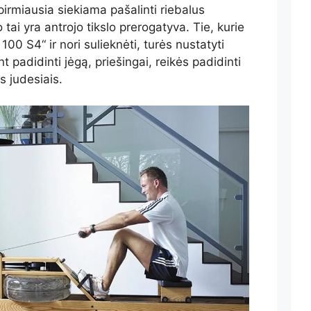
pirmiausia siekiama pašalinti riebalus
ai yra antrojo tikslo prerogatyva. Tie, kurie
00 S4“ ir nori sulieknėti, turės nustatyti
nt padidinti jėgą, priešingai, reikės padidinti
is judesiais.