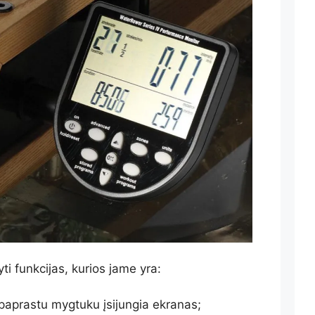
yti funkcijas, kurios jame yra:
 paprastu mygtuku įsijungia ekranas;