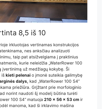
rtinta 8,5 iš 10
oje irkluotojas vertinamas konstrukcijos
 patenkinama, nes anksčiau analizuoti
inimu, taip pat atsižvelgiama į praktinius
r matmenis, kurie neleidžia „WaterRower 100
ą įvertinimą už medžiagų kokybę. Ši
 iš
kieti pelenai
o įmonė suteikia galimybę
arginės dalys,
kad „WaterRower 100 S4“
inkama priežiūra. Grįžtant prie morfologinio
 norint naudoti šį modelį būtina turėti
Rower 100 S4“ matuoja
210 x 56 x 53 cm
ir
Todėl manoma, kad ši irklavimo mašina