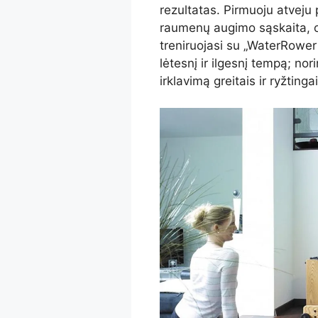
rezultatas. Pirmuoju atveju 
raumenų augimo sąskaita, o t
treniruojasi su „WaterRower 1
lėtesnį ir ilgesnį tempą; nori
irklavimą greitais ir ryžtinga