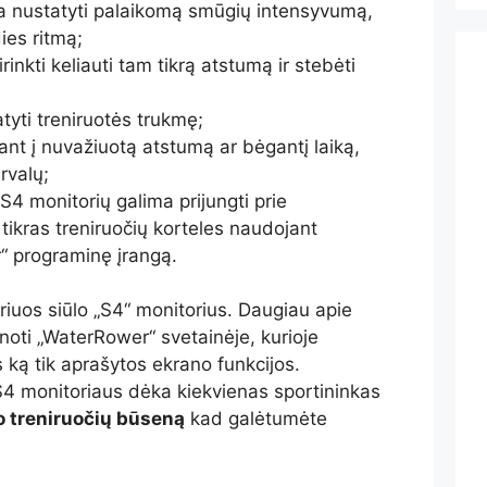
žia nustatyti palaikomą smūgių intensyvumą,
ies ritmą;
irinkti keliauti tam tikrą atstumą ir stebėti
atyti treniruotės trukmę;
iant į nuvažiuotą atstumą ar bėgantį laiką,
ervalų;
 S4 monitorių galima prijungti prie
 tikras treniruočių korteles naudojant
“ programinę įrangą.
uriuos siūlo „S4“ monitorius. Daugiau apie
inoti „WaterRower“ svetainėje, kurioje
 ką tik aprašytos ekrano funkcijos.
4 monitoriaus dėka kiekvienas sportininkas
o treniruočių būseną
kad galėtumėte