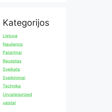
Kategorijos
Lietuva
Naujienos
Patarimai
Receptas
Sveikata
Sveikinimai
Technika
Uncategorized
vaistai