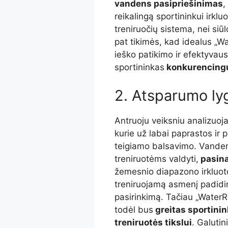
vandens pasipriešinimas
,
reikalingą sportininkui irkluo
treniruočių sistema, nei siūl
pat tikimės, kad idealus „Wa
ieško patikimo ir efektyvau
sportininkas
konkurencingu
2. Atsparumo lygi
Antruoju veiksniu analizuo
kurie už labai paprastos ir
teigiamo balsavimo. Vanden
treniruotėms valdyti,
pasina
žemesnio diapazono irkluotoj
treniruojamą asmenį padidin
pasirinkimą. Tačiau „Water
todėl bus
greitas sportinin
treniruotės tikslui
. Galutin