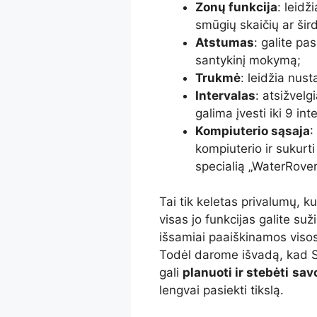
Zonų funkcija
: leid
smūgių skaičių ar šird
Atstumas
: galite pas
santykinį mokymą;
Trukmė
: leidžia nust
Intervalas
: atsižvelg
galima įvesti iki 9 int
Kompiuterio sąsaja
:
kompiuterio ir sukurti
specialią „WaterRover
Tai tik keletas privalumų, k
visas jo funkcijas galite suž
išsamiai paaiškinamos visos
Todėl darome išvadą, kad S
gali
planuoti ir stebėti
sav
lengvai pasiekti tikslą.