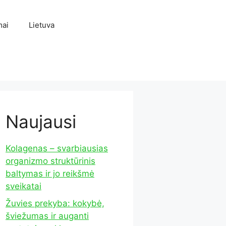
mai
Lietuva
Naujausi
Kolagenas – svarbiausias
organizmo struktūrinis
baltymas ir jo reikšmė
sveikatai
Žuvies prekyba: kokybė,
šviežumas ir auganti