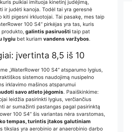
 kuris puikiai imituoja kinetinį judėjimą,
ti ir judėti kanoja. Todėl tai yra geresnė
o kiti pigesni irkluotojai. Tai pasakę, mes taip
terRower 100 S4“ pirkėjas yra tas, kuris
s produkto,
galintis pasiruošti
taip pat
 lygiu
bet kuriam
vandens varžybos
.
ai: įvertinta 8,5 iš 10
jame „WaterRower 100 S4“ atsparumo lygius,
 praktiškos sistemos naudojimą nusipelno
s irklavimo mašinos atsparumui
udoti savo atleto jėgomis
. Paaiškinkime:
ai leidžia pasirinkti lygius, verčiančius
ti ar sumažinti pastangas pagal pasirinktą
Rower 100 S4“ šis variantas nėra svarstomas,
ko tempas, turintis įtakos galutiniam
is tikslas yra aerobinio ar anaerobinio darbo