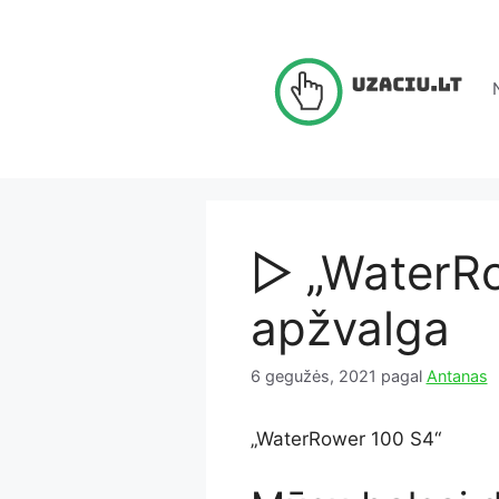
Pereiti
prie
turinio
▷ „WaterR
apžvalga
6 gegužės, 2021
pagal
Antanas
„WaterRower 100 S4“