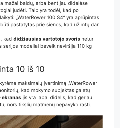
yra mažai baldų, arba bent jau didelėse
ogiai judėti. Taip yra todėl, kad po
 laikyti: „WaterRower 100 S4“ yra aprūpintas
i būti pastatytas prie sienos, kad užimtų dar
e, kad
didžiausias vartotojo svoris
neturi
 serijos modeliai beveik neviršija 110 kg
inta 10 iš 10
skyrėme maksimalų įvertinimą „WaterRower
monitorių, kad mokymo subjektas galėtų
 ekranas
jis yra labai didelis, kad geriau
tu, nors tikslių matmenų nepavyko rasti.