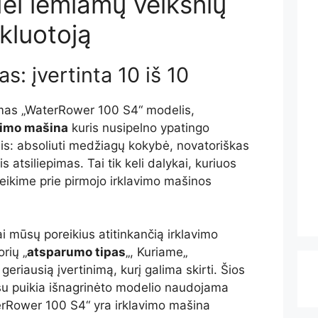
ėl lemiamų veiksnių
rkluotoją
s: įvertinta 10 iš 10
mas „WaterRower 100 S4“ modelis,
vimo mašina
kuris nusipelno ypatingo
ais: absoliuti medžiagų kokybė, novatoriškas
s atsiliepimas. Tai tik keli dalykai, kuriuos
eikime prie pirmojo irklavimo mašinos
ai mūsų poreikius atitinkančią irklavimo
orių „
atsparumo tipas
„, Kuriame„
riausią įvertinimą, kurį galima skirti. Šios
su puikia išnagrinėto modelio naudojama
aterRower 100 S4“ yra irklavimo mašina