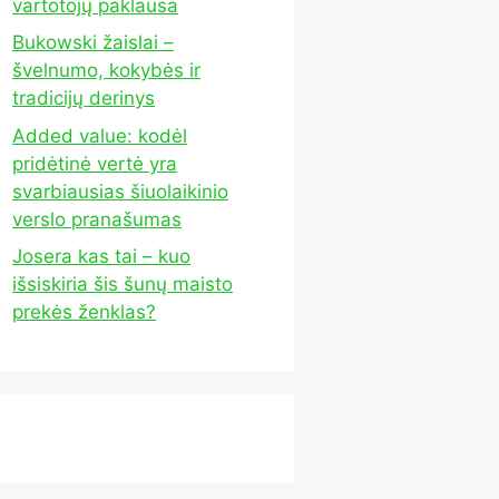
vartotojų paklausa
Bukowski žaislai –
švelnumo, kokybės ir
tradicijų derinys
Added value: kodėl
pridėtinė vertė yra
svarbiausias šiuolaikinio
verslo pranašumas
Josera kas tai – kuo
išsiskiria šis šunų maisto
prekės ženklas?