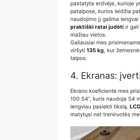
pastatyta erdvėje, kurioje 
patalpose, kurios leidžia pat
naudojimo jį galima lengvai
praktiški ratai judėti
ir gal
mažiau vietos.
Galiausiai mes prisimenam
viršyti
135 kg
, kur žemesnės
talpos.
4. Ekranas: įvert
Ekrano koeficiente mes pri
100 S4“, kuris naudoja S4 
lengviau pasiekti tikslą.
LCD
matytųsi net treniruotės me