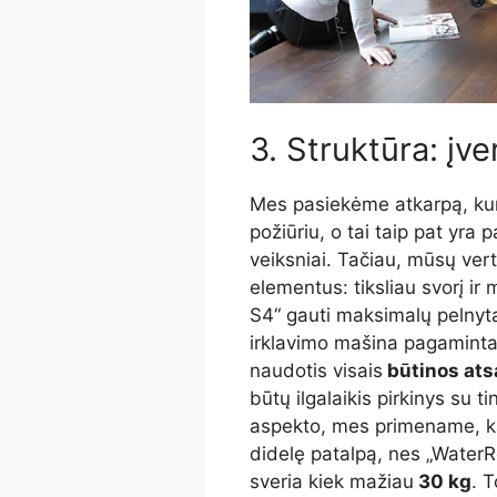
3. Struktūra: įve
Mes pasiekėme atkarpą, kuri
požiūriu, o tai taip pat yra
veiksniai. Tačiau, mūsų vert
elementus: tiksliau svorį i
S4“ gauti maksimalų pelnyt
irklavimo mašina pagaminta
naudotis visais
būtinos ats
būtų ilgalaikis pirkinys su t
aspekto, mes primename, kad
didelę patalpą, nes „Water
sveria kiek mažiau
30 kg
. 