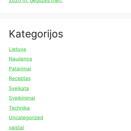
2020 m. gegužės mėn.
Kategorijos
Lietuva
Naujienos
Patarimai
Receptas
Sveikata
Sveikinimai
Technika
Uncategorized
vaistai