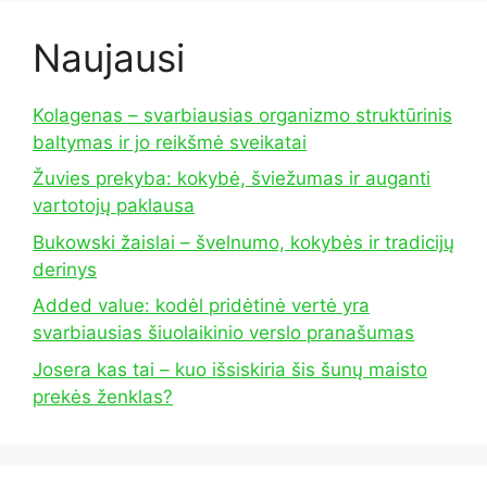
Naujausi
Kolagenas – svarbiausias organizmo struktūrinis
baltymas ir jo reikšmė sveikatai
Žuvies prekyba: kokybė, šviežumas ir auganti
vartotojų paklausa
Bukowski žaislai – švelnumo, kokybės ir tradicijų
derinys
Added value: kodėl pridėtinė vertė yra
svarbiausias šiuolaikinio verslo pranašumas
Josera kas tai – kuo išsiskiria šis šunų maisto
prekės ženklas?