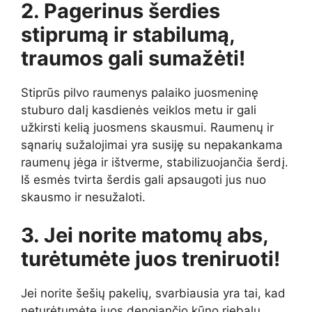
2. Pagerinus šerdies
stiprumą ir stabilumą,
traumos gali sumažėti!
Stiprūs pilvo raumenys palaiko juosmeninę
stuburo dalį kasdienės veiklos metu ir gali
užkirsti kelią juosmens skausmui. Raumenų ir
sąnarių sužalojimai yra susiję su nepakankama
raumenų jėga ir ištverme, stabilizuojančia šerdį.
Iš esmės tvirta šerdis gali apsaugoti jus nuo
skausmo ir nesužaloti.
3. Jei norite matomų abs,
turėtumėte juos treniruoti!
Jei norite šešių pakelių, svarbiausia yra tai, kad
neturėtumėte juos dengiančio kūno riebalų