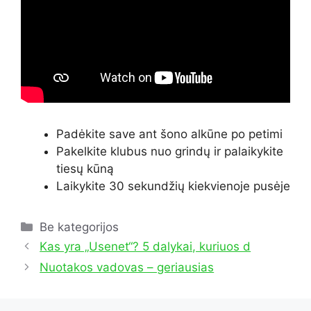
Padėkite save ant šono alkūne po petimi
Pakelkite klubus nuo grindų ir palaikykite
tiesų kūną
Laikykite 30 sekundžių kiekvienoje pusėje
Kategorijos
Be kategorijos
Kas yra „Usenet“? 5 dalykai, kuriuos d
Nuotakos vadovas – geriausias