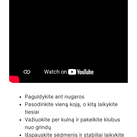
Paguldykite ant nugaros
Pasodinkite vieną koją, o kitą laikykite
tiesiai
Važiuokite per kulną ir pakelkite klubus
nuo grindų
Išspauskite sėdmenis ir stabiliai laikykite