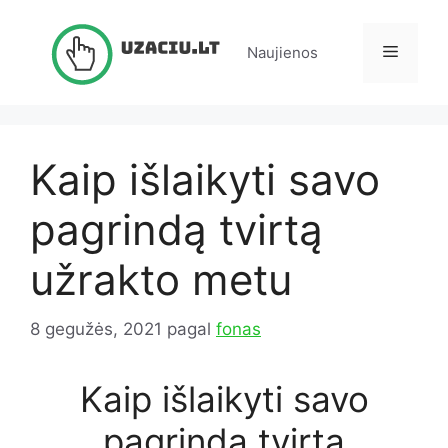
Pereiti
prie
Meniu
Naujienos
turinio
Kaip išlaikyti savo
pagrindą tvirtą
užrakto metu
8 gegužės, 2021
pagal
fonas
Kaip išlaikyti savo
pagrindą tvirtą