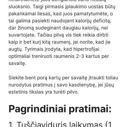
sluoksnio. Taigi pirmasis įplaukimo uostas būtų
pakankamai liesas, kad juos pamatytumėte, o
tai galima pasiekti naudojant kalorijų deficitą,
dar žinomą sudeginant daugiau kalorijų, nei
suvartojate. Tačiau pilvą vis tiek reikia dirbti
kaip ir bet kurį kitą raumenį, jei norite, kad jie
augtų. Tyrimais įrodyta, kad hipertrofijai
optimaliai treniruoti raumenis 2-3 kartus per
savaitę.
Siekite bent porą kartų per savaitę įtraukti toliau
nurodytus pratimus į savo kasdienybę, jei jūsų
estetinis tikslas yra turėti pilvo.
Pagrindiniai pratimai:
1. Tuščiaviduris laikymas (1