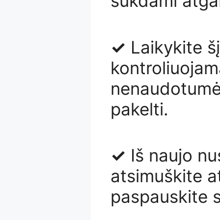
sukdami atgal
✓
Laikykite šį
kontroliuojam
nenaudotumėt
pakelti.
✓
Iš naujo nu
atsimuškite at
paspauskite s