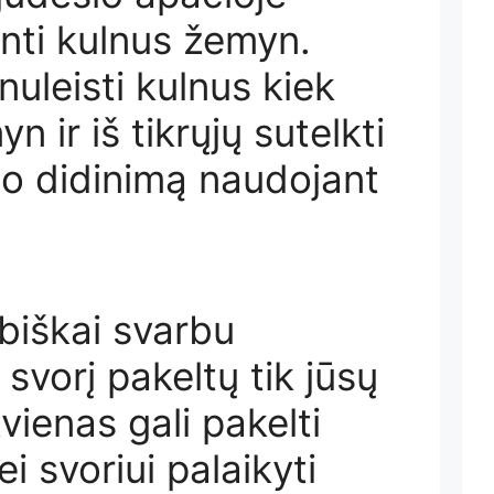
inti kulnus žemyn.
nuleisti kulnus kiek
ir iš tikrųjų sutelkti
io didinimą naudojant
biškai svarbu
 svorį pakeltų tik jūsų
kvienas gali pakelti
ei svoriui palaikyti