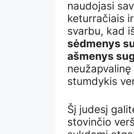
naudojasi sav
keturračiais ir
svarbu, kad i
sėdmenys su
ašmenys sugr
neužapvalinę 
stumdykis ver
Šį judesį gali
stovinčio ver