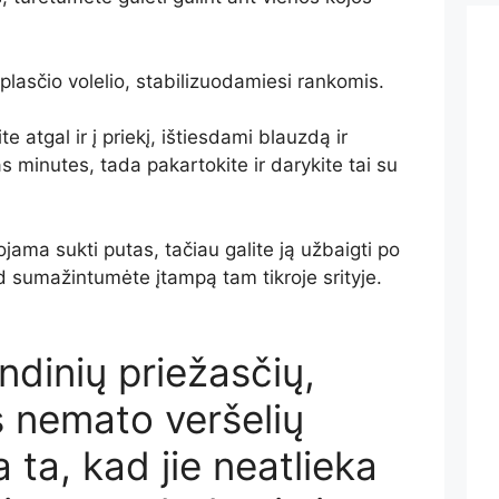
lasčio volelio, stabilizuodamiesi rankomis.
e atgal ir į priekį, ištiesdami blauzdą ir
as minutes, tada pakartokite ir darykite tai su
ama sukti putas, tačiau galite ją užbaigti po
ad sumažintumėte įtampą tam tikroje srityje.
ndinių priežasčių,
 nemato veršelių
 ta, kad jie neatlieka