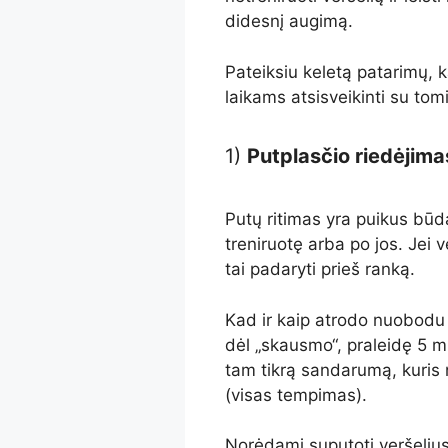
didesnį augimą.
Pateiksiu keletą patarimų, ka
laikams atsisveikinti su tomi
1)
Putplasčio riedėjima
Putų ritimas yra puikus būd
treniruotę arba po jos. Jei 
tai padaryti prieš ranką.
Kad ir kaip atrodo nuobodu 
dėl „skausmo“, praleidę 5 mi
tam tikrą sandarumą, kuris n
(visas tempimas).
Norėdami suputoti veršelius,