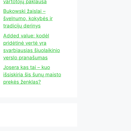
vartotojų paklausa
Bukowski žaislai –
švelnumo, kokybės ir
tradicijų derinys
Added value: kodėl
pridėtinė vertė yra
svarbiausias šiuolaikinio
verslo pranašumas
Josera kas tai – kuo
išsiskiria šis šunų maisto
prekės ženklas?