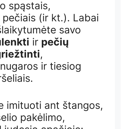
o spąstais,
 pečiais (ir kt.). Labai
šlaikytumėte savo
lenkti
ir
pečių
iežtinti
,
nugaros ir tiesiog
šeliais.
te imituoti ant štangos,
šelio pakėlimo,