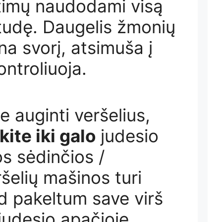
timų naudodami visą
tudę. Daugelis žmonių
ina svorį, atsimuša į
ontroliuoja.
te auginti veršelius,
kite iki galo
judesio
os sėdinčios /
šelių mašinos turi
d pakeltum save virš
 judesio apačioje