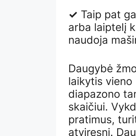
✓
Taip pat ga
arba laiptelį 
naudoja maši
Daugybė žmo
laikytis vieno
diapazono tam
skaičiui. Vyk
pratimus, turi
atviresni. Da