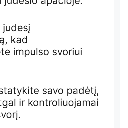
 judesio apačioje:
 judesį
ą, kad
e impulso svoriui
statykite savo padėtį,
gal ir kontroliuojamai
vorį.