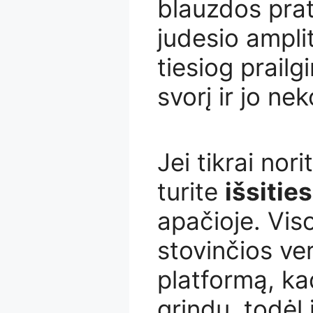
blauzdos pra
judesio ampli
tiesiog prailg
svorį ir jo nek
Jei tikrai nori
turite
išsities
apačioje. Vis
stovinčios ver
platformą, ka
grindų, todėl