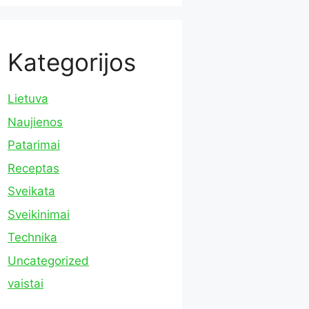
Kategorijos
Lietuva
Naujienos
Patarimai
Receptas
Sveikata
Sveikinimai
Technika
Uncategorized
vaistai