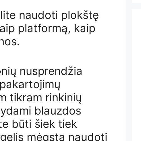
lite naudoti plokštę
kaip platformą, kaip
nos.
nių nusprendžia
 pakartojimų
 tikram rinkinių
dydami blauzdos
te būti šiek tiek
ugelis mėgsta naudoti