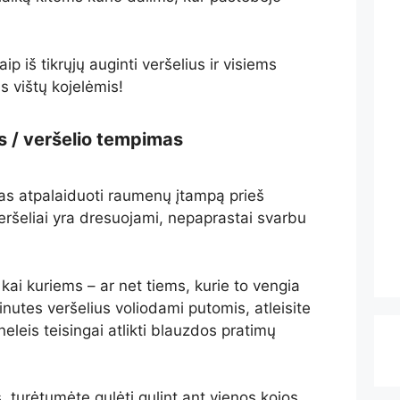
ip iš tikrųjų auginti veršelius ir visiems
s vištų kojelėmis!
s / veršelio tempimas
as atpalaiduoti raumenų įtampą prieš
veršeliai yra dresuojami, nepaprastai svarbu
kai kuriems – ar net tiems, kurie to vengia
nutes veršelius voliodami putomis, atleisite
eleis teisingai atlikti blauzdos pratimų
 turėtumėte gulėti gulint ant vienos kojos