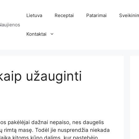
Lietuva
Receptai
Patarimai
Sveikini
Naujienos
Kontaktai
kaip užauginti
rios pakėlėjai dažnai nepaiso, nes daugelis
tų rimtą masę. Todėl jie nusprendžia niekada
ti laiką kitoms kūno dalims, kur pastebėjo