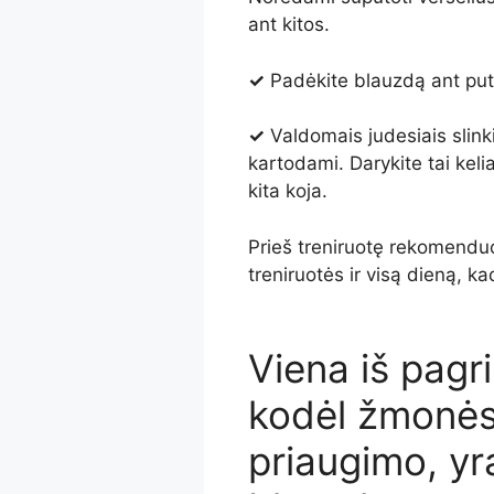
ant kitos.
✓
Padėkite blauzdą ant putp
✓
Valdomais judesiais slinkit
kartodami. Darykite tai keli
kita koja.
Prieš treniruotę rekomenduoj
treniruotės ir visą dieną, k
Viena iš pagri
kodėl žmonės
priaugimo, yra