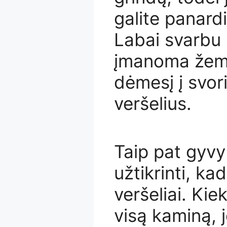
galite panard
Labai svarbu 
įmanoma žemyn 
dėmesį į svor
veršelius.
Taip pat gyvy
užtikrinti, kad
veršeliai. Kie
visą kaminą, j