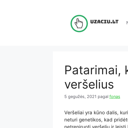
Pereiti
prie
turinio
Patarimai, 
veršelius
5 gegužės, 2021
pagal
fonas
Veršeliai yra kūno dalis, ku
neturi genetikos, kad pridė
netreniruoti veršelių ir leis