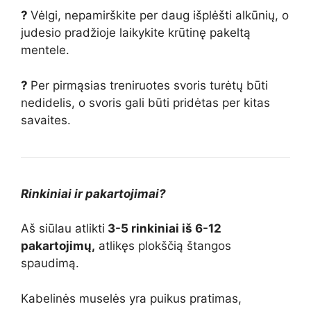
?
Vėlgi, nepamirškite per daug išplėšti alkūnių, o
judesio pradžioje laikykite krūtinę pakeltą
mentele.
?
Per pirmąsias treniruotes svoris turėtų būti
nedidelis, o svoris gali būti pridėtas per kitas
savaites.
Rinkiniai ir pakartojimai?
Aš siūlau atlikti
3-5 rinkiniai iš 6-12
pakartojimų,
atlikęs plokščią štangos
spaudimą.
Kabelinės muselės yra puikus pratimas,