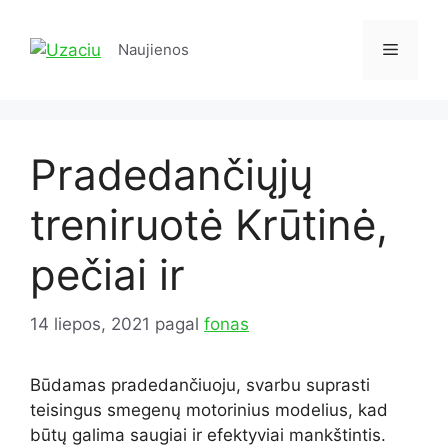
Pereiti
prie
Meniu
Naujienos
turinio
Pradedančiųjų
treniruotė Krūtinė,
pečiai ir
14 liepos, 2021
pagal
fonas
Būdamas pradedančiuoju, svarbu suprasti
teisingus smegenų motorinius modelius, kad
būtų galima saugiai ir efektyviai mankštintis.