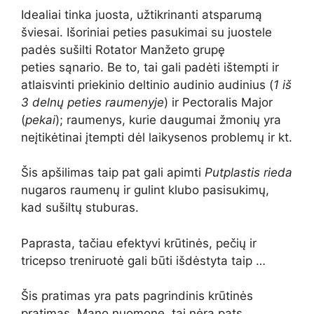
Idealiai tinka juosta, užtikrinanti atsparumą
šviesai. Išoriniai peties pasukimai su juostele
padės sušilti Rotator Manžeto grupę
peties sąnario. Be to, tai gali padėti ištempti ir
atlaisvinti priekinio deltinio audinio audinius (
1 iš
3 delnų peties raumenyje
) ir Pectoralis Major
(
pekai
); raumenys, kurie daugumai žmonių yra
neįtikėtinai įtempti dėl laikysenos problemų ir kt.
Šis apšilimas taip pat gali apimti
Putplastis rieda
nugaros raumenų ir gulint klubo pasisukimų,
kad sušiltų stuburas.
Paprasta, tačiau efektyvi krūtinės, pečių ir
tricepso treniruotė gali būti išdėstyta taip …
Šis pratimas yra pats pagrindinis krūtinės
pratimas. Mano nuomone, tai nėra pats