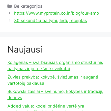
Kategorijos
Be kategorijos
https://www.myprotein.co.in/blog/our-amb
30 sekundžių baltymų ledų receptas
Naujausi
Kolagenas – svarbiausias organizmo struktūrinis
baltymas ir jo reikšmė sveikatai
Žuvies prekyba: kokybė, šviežumas ir auganti
vartotojų paklausa
Bukowski žaislai – švelnumo, kokybės ir tradicijų
derinys
Added value: kodėl pridėtinė vertė yra