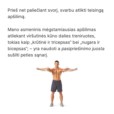
Prieš net paliečiant svorį, svarbu atlikti teisingą
apšilimą.
Mano asmeninis mėgstamiausias apšilimas
atliekant viršutinės kūno dalies treniruotes,
tokias kaip „krūtinė ir tricepsas“ bei „nugara ir
bicepsas“; – yra naudoti a
pasipriešinimo juosta
sušilti peties sąnarį.