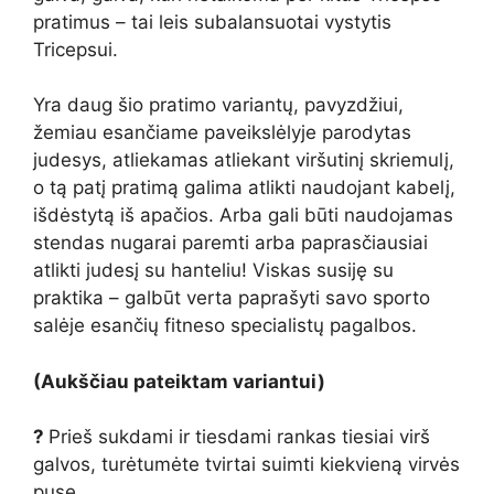
pratimus – tai leis subalansuotai vystytis
Tricepsui.
Yra daug šio pratimo variantų, pavyzdžiui,
žemiau esančiame paveikslėlyje parodytas
judesys, atliekamas atliekant viršutinį skriemulį,
o tą patį pratimą galima atlikti naudojant kabelį,
išdėstytą iš apačios. Arba gali būti naudojamas
stendas nugarai paremti arba paprasčiausiai
atlikti judesį su hanteliu! Viskas susiję su
praktika – galbūt verta paprašyti savo sporto
salėje esančių fitneso specialistų pagalbos.
(Aukščiau pateiktam variantui)
?
Prieš sukdami ir tiesdami rankas tiesiai virš
galvos, turėtumėte tvirtai suimti kiekvieną virvės
pusę