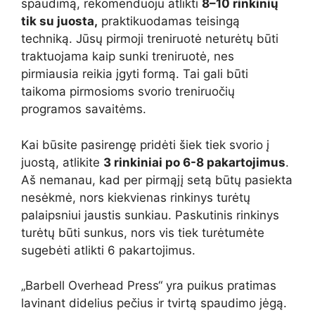
spaudimą, rekomenduoju atlikti
8–10 rinkinių
tik su juosta,
praktikuodamas teisingą
techniką. Jūsų pirmoji treniruotė neturėtų būti
traktuojama kaip sunki treniruotė, nes
pirmiausia reikia įgyti formą. Tai gali būti
taikoma pirmosioms svorio treniruočių
programos savaitėms.
Kai būsite pasirengę pridėti šiek tiek svorio į
juostą, atlikite
3 rinkiniai po 6-8 pakartojimus
.
Aš nemanau, kad per pirmąjį setą būtų pasiekta
nesėkmė, nors kiekvienas rinkinys turėtų
palaipsniui jaustis sunkiau. Paskutinis rinkinys
turėtų būti sunkus, nors vis tiek turėtumėte
sugebėti atlikti 6 pakartojimus.
„Barbell Overhead Press“ yra puikus pratimas
lavinant didelius pečius ir tvirtą spaudimo jėgą.