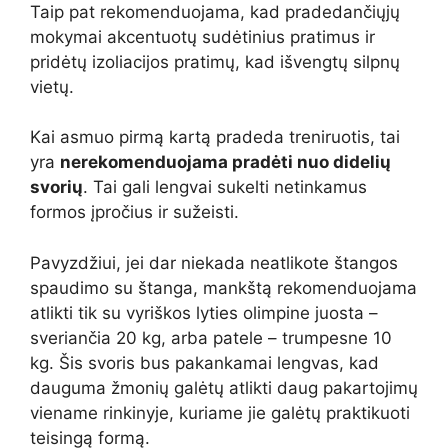
Taip pat rekomenduojama, kad pradedančiųjų
mokymai akcentuotų sudėtinius pratimus ir
pridėtų izoliacijos pratimų, kad išvengtų silpnų
vietų.
Kai asmuo pirmą kartą pradeda treniruotis, tai
yra
nerekomenduojama pradėti nuo didelių
svorių
. Tai gali lengvai sukelti netinkamus
formos įpročius ir sužeisti.
Pavyzdžiui, jei dar niekada neatlikote štangos
spaudimo su štanga, mankštą rekomenduojama
atlikti tik su vyriškos lyties olimpine juosta –
sveriančia 20 kg, arba patele – trumpesne 10
kg. Šis svoris bus pakankamai lengvas, kad
dauguma žmonių galėtų atlikti daug pakartojimų
viename rinkinyje, kuriame jie galėtų praktikuoti
teisingą formą.