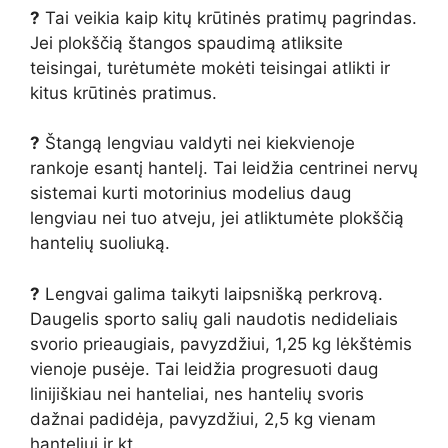
?
Tai veikia kaip kitų krūtinės pratimų pagrindas.
Jei plokščią štangos spaudimą atliksite
teisingai, turėtumėte mokėti teisingai atlikti ir
kitus krūtinės pratimus.
?
Štangą lengviau valdyti nei kiekvienoje
rankoje esantį hantelį. Tai leidžia centrinei nervų
sistemai kurti motorinius modelius daug
lengviau nei tuo atveju, jei atliktumėte plokščią
hantelių suoliuką.
?
Lengvai galima taikyti laipsnišką perkrovą.
Daugelis sporto salių gali naudotis nedideliais
svorio prieaugiais, pavyzdžiui, 1,25 kg lėkštėmis
vienoje pusėje. Tai leidžia progresuoti daug
linijiškiau nei hanteliai, nes hantelių svoris
dažnai padidėja, pavyzdžiui, 2,5 kg vienam
hanteliui ir kt.