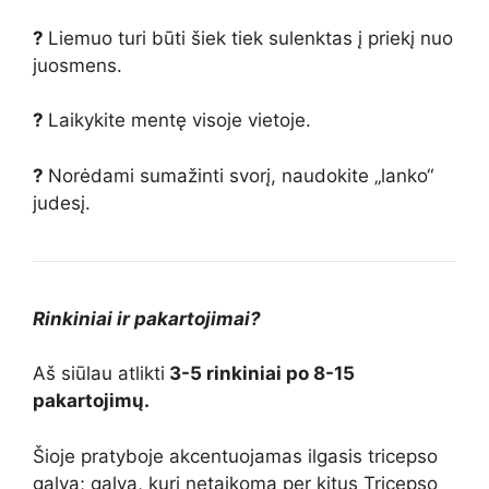
?
Liemuo turi būti šiek tiek sulenktas į priekį nuo
juosmens.
?
Laikykite mentę visoje vietoje.
?
Norėdami sumažinti svorį, naudokite „lanko“
judesį.
Rinkiniai ir pakartojimai?
Aš siūlau atlikti
3-5 rinkiniai po 8-15
pakartojimų.
Šioje pratyboje akcentuojamas ilgasis tricepso
galva; galva, kuri netaikoma per kitus Tricepso