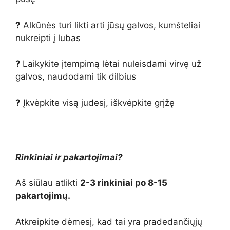
?
Alkūnės turi likti arti jūsų galvos, kumšteliai
nukreipti į lubas
?
Laikykite įtempimą lėtai nuleisdami virvę už
galvos, naudodami tik dilbius
?
Įkvėpkite visą judesį, iškvėpkite grįžę
Rinkiniai ir pakartojimai?
Aš siūlau atlikti
2-3 rinkiniai po 8-15
pakartojimų.
Atkreipkite dėmesį, kad tai yra pradedančiųjų