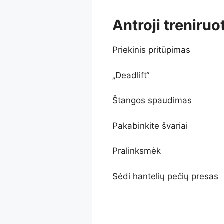
Antroji treniruo
Priekinis pritūpimas
„Deadlift“
Štangos spaudimas
Pakabinkite švariai
Pralinksmėk
Sėdi hantelių pečių presas