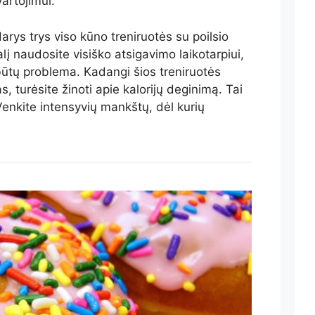
vartojimui.
arys trys viso kūno treniruotės su poilsio
lį naudosite visiško atsigavimo laikotarpiui,
tų problema. Kadangi šios treniruotės
 turėsite žinoti apie kalorijų deginimą. Tai
Venkite intensyvių mankštų, dėl kurių