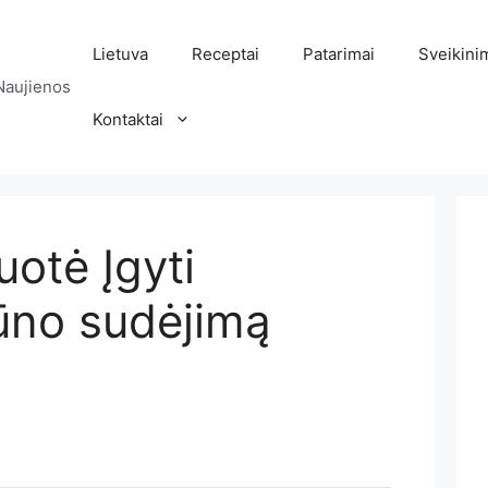
Lietuva
Receptai
Patarimai
Sveikini
Naujienos
Kontaktai
uotė Įgyti
ūno sudėjimą
s