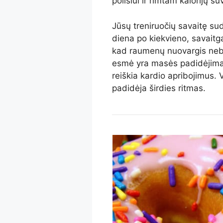
poilsiui ir rimtam kalorijų su
Jūsų treniruočių savaitę sud
diena po kiekvieno, savaitga
kad raumenų nuovargis nebū
esmė yra masės padidėjimas,
reiškia kardio apribojimus. 
padidėja širdies ritmas.