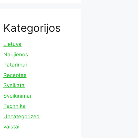
Kategorijos
Lietuva
Naujienos
Patarimai
Receptas
Sveikata
Sveikinimai
Technika
Uncategorized
vaistai