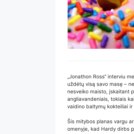
„Jonathon Ross“ interviu me
uždėtų visą savo masę – ne
nesveiko maisto, įskaitant pi
angliavandeniais, tokiais kai
vaidino baltymų kokteiliai i
Šis mitybos planas vargu ar 
omenyje, kad Hardy dirbs p