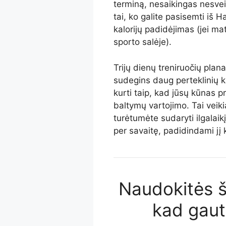
terminą, nesaikingas nesvei
tai, ko galite pasisemti iš H
kalorijų padidėjimas (jei mat
sporto salėje).
Trijų dienų treniruočių plan
sudegins daug perteklinių kal
kurti taip, kad jūsų kūnas pr
baltymų vartojimo. Tai veikia
turėtumėte sudaryti ilgalaik
per savaitę, padidindami jį 
Naudokitės š
kad gaut