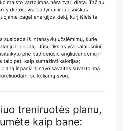
ko maisto vartojimas nėra tvari dieta. Tačiau
ardy dietos, yra baltymai ir laipsniškas
uojama pagal energijos kiekį, kurį išleisite
as susideda iš intensyvių užsiėmimų, kurie
orijų ir riebalų. Jūsų tikslas yra palaipsniui
isitaikytų prie padidėjusio angliavandenių ir
 taip pat, kaip sumažinti kalorijas;
į planą ir paskirti savo savaitės suvartojimą
koreliuodami su keliamą svorį.
iuo treniruotės planu,
umėte kaip bane: