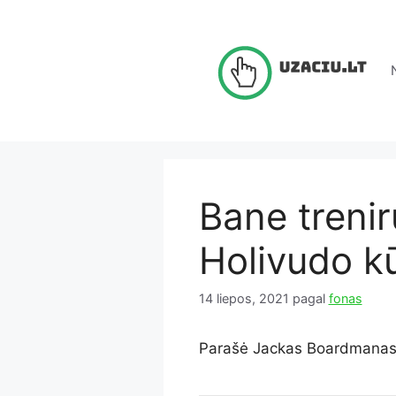
Pereiti
prie
turinio
Bane trenir
Holivudo k
14 liepos, 2021
pagal
fonas
Parašė Jackas Boardmana