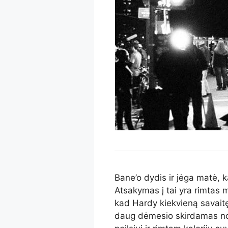
Bane’o dydis ir jėga matė, k
Atsakymas į tai yra rimtas m
kad Hardy kiekvieną savaitę 
daug dėmesio skirdamas nor