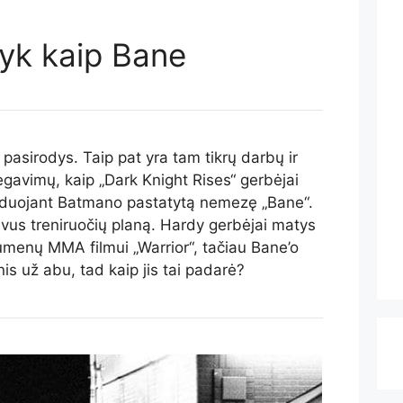
yk kaip Bane
 pasirodys. Taip pat yra tam tikrų darbų ir
gavimų, kaip „Dark Knight Rises“ gerbėjai
duojant Batmano pastatytą nemezę „Bane“.
vus treniruočių planą. Hardy gerbėjai matys
aumenų MMA filmui „Warrior“, tačiau Bane’o
is už abu, tad kaip jis tai padarė?