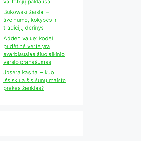
vartotojų paklausa
Bukowski žaislai –
švelnumo, kokybės ir
tradicijų derinys
Added value: kodėl
pridėtinė vertė yra
svarbiausias šiuolaikinio
verslo pranašumas
Josera kas tai – kuo
išsiskiria šis šunų maisto
prekės ženklas?