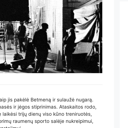
aip jis pakėlė Betmeną ir sulaužė nugarą.
asės ir jėgos stiprinimas. Ataskaitos rodo,
laikėsi trijų dienų viso kūno treniruotės,
imų raumenų sporto salėje nukreipimui,