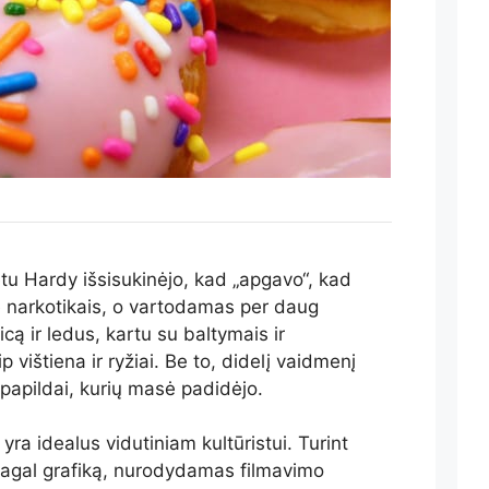
tu Hardy išsisukinėjo, kad „apgavo“, kad
 narkotikais, o vartodamas per daug
cą ir ledus, kartu su baltymais ir
p vištiena ir ryžiai. Be to, didelį vaidmenį
r papildai, kurių masė padidėjo.
yra idealus vidutiniam kultūristui. Turint
agal grafiką, nurodydamas filmavimo