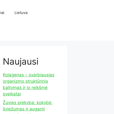
mai
Lietuva
Naujausi
Kolagenas – svarbiausias
organizmo struktūrinis
baltymas ir jo reikšmė
sveikatai
Žuvies prekyba: kokybė,
šviežumas ir auganti