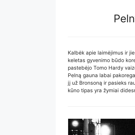
Peln
Kalbėk apie laimėjimus ir jie
keletas gyvenimo būdo kore
pastebėjo Tomo Hardy vaiz
Pelną gauna labai pakorega
jį už Bronsoną ir pasieks r
kūno tipas yra žymiai didesn