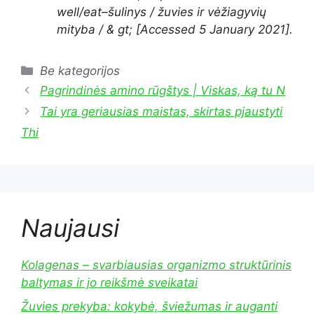
well/eat
–
šulinys / žuvies ir vėžiagyvių
mityba / & gt; [Accessed 5 January 2021].
Kategorijos
Be kategorijos
Pagrindinės amino rūgštys | Viskas, ką tu N
Tai yra geriausias maistas, skirtas pjaustyti
Thi
Naujausi
Kolagenas – svarbiausias organizmo struktūrinis
baltymas ir jo reikšmė sveikatai
Žuvies prekyba: kokybė, šviežumas ir auganti