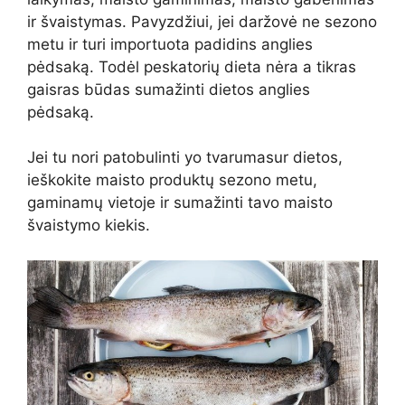
ir švaistymas. Pavyzdžiui, jei daržovė ne sezono
metu ir turi
importuota padidins anglies
pėdsaką. Todėl peskatorių dieta nėra a
tikras
gaisras
būdas sumažinti dietos anglies
pėdsaką.
Jei tu
nori patobulinti
yo tvarumas
ur
dietos,
ieškokite maisto produktų sezono metu,
gaminamų vietoje ir
sumažinti
tavo
maisto
švaistymo kiekis.