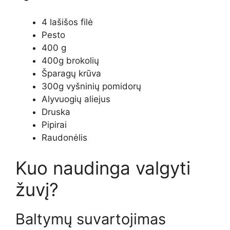
4 lašišos filė
Pesto
400 g
400g brokolių
Šparagų krūva
300g vyšninių pomidorų
Alyvuogių aliejus
Druska
Pipirai
Raudonėlis
Kuo naudinga valgyti
žuvį?
Baltymų suvartojimas