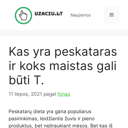
Pereiti
prie
Meniu
Naujienos
turinio
Kas yra peskataras
ir koks maistas gali
būti T.
11 liepos, 2021
pagal
fonas
Peskatarų dieta yra gana populiarus
pasirinkimas, leidžiantis žuvis ir pieno
produktus, bet neįtraukiant mėsos. Bet kas iš