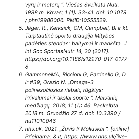
vyrų ir moterų “. Viešas
Sveikata
Nutr
.
1998 m. Kovas; 1 (1): 33-41.
doi
: 10.1079
/ phn19980006. PMID:
10555529.
Jäger, R., Kerksick, CM, Campbell, BI ir kt.
Tarptautinė sporto draugija
Mitybos
padėties stendas: baltymai ir mankšta. J
Int Soc Sportas
Nutr
14, 20
(2017).
https://doi.org/10.1186/s12970-017-0177-
8
Gammone
MA,
Riccioni
G, Parrinello G, D
ir #
39; Orazio
N. „Omega-3
polinesočiosios riebalų rūgštys:
Privalumai ir tikslai sporte “. Maistinių
medžiagų. 2018; 11 (1): 46. Paskelbta
2018 m. Gruodžio 27 d.
d
oi: 10.3390 /
nu11010046
nhs.uk. 2021. „Žuvis
Ir
Moliuskai “. [online]
Prieinama: & lt; https: //www.nhs.uk/live-