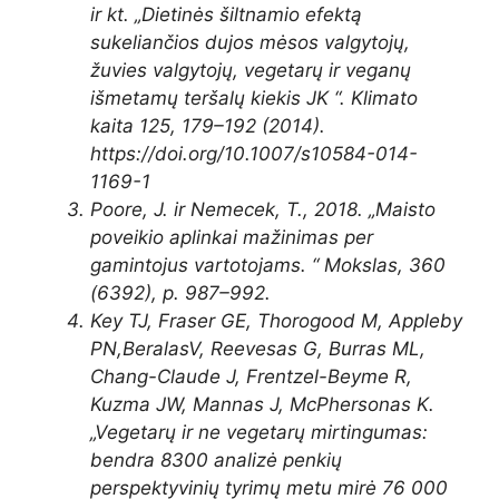
ir kt. „Dietinės šiltnamio efektą
sukeliančios dujos
mėsos valgytojų,
žuvies valgytojų, vegetarų ir veganų
išmetamų teršalų kiekis
JK “. Klimato
kaita 125, 179–192 (2014).
https://doi.org/10.1007/s10584-
014-
1169-1
Poore, J. ir Nemecek, T., 2018. „Maisto
poveikio aplinkai mažinimas per
gamintojus
vartotojams. “ Mokslas, 360
(6392), p. 987–992.
Key TJ, Fraser GE, Thorogood M, Appleby
PN,
Beralas
V, Reevesas G, Burras ML,
Chang-Claude J, Frentzel-
Beyme
R,
Kuzma JW, Mannas J, McPhersonas K.
„
Vegetarų ir ne vegetarų mirtingumas:
bendra 8300 analizė
penkių
perspektyvinių tyrimų metu mirė 76 000