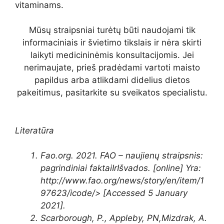
vitaminams.
Mūsų straipsniai turėtų būti naudojami tik
informaciniais ir švietimo tikslais ir nėra skirti
laikyti medicininėmis konsultacijomis. Jei
nerimaujate, prieš pradėdami vartoti maisto
papildus arba atlikdami didelius dietos
pakeitimus, pasitarkite su sveikatos specialistu.
Literatūra
Fao.org. 2021. FAO – naujienų straipsnis:
pagrindiniai faktai
Ir
Išvados. [online] Yra:
http://www.fao.org/news/story/en/item/1
97623/icode/> [Accessed 5 January
2021].
Scarborough, P., Appleby, PN,
Mizdrak
, A.