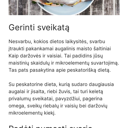
Gerinti sveikatą
Nesvarbu, kokios dietos laikysitės, svarbu
įtraukti pakankamai
augalinis
maisto šaltiniai
Kaip
daržovės ir vaisiai. Tai padidins jūsų
maistinių skaidulų ir mikroelementų suvartojimą.
Tas pats pasakytina apie peskatorišką dietą.
Su peskatorine dieta, kurią sudaro daugiausia
augalai ir jis
alta, riebi žuvis, tai turi keletą
privalumų sveikatai, pavyzdžiui, pagerina
omega, sveikų riebalų ir vaisių bei daržovių
mikroelementų kiekį.