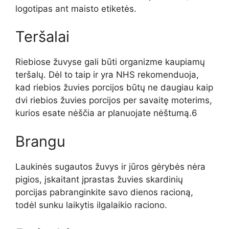
logotipas ant maisto etiketės.
Teršalai
Riebiose žuvyse gali būti organizme kaupiamų
teršalų. Dėl to taip ir yra
NHS rekomenduoja,
kad riebios žuvies porcijos būtų ne daugiau kaip
dvi
riebios žuvies porcijos per savaitę moterims,
kurios
esate nėščia ar planuojate nėštumą.6
Brangu
Laukinės sugautos žuvys ir jūros gėrybės nėra
pigios, įskaitant įprastas žuvies skardinių
porcijas
pabranginkite savo dienos racioną,
todėl sunku laikytis ilgalaikio raciono.