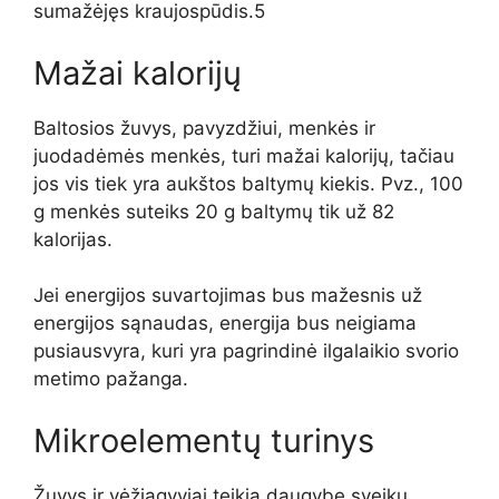
sumažėjęs kraujospūdis.5
Mažai kalorijų
Baltosios žuvys, pavyzdžiui, menkės ir
juodadėmės menkės, turi mažai kalorijų, tačiau
jos vis tiek yra aukštos
baltymų kiekis. Pvz., 100
g menkės suteiks 20 g baltymų tik už 82
kalorijas.
Jei energijos suvartojimas bus mažesnis už
energijos sąnaudas, energija bus neigiama
pusiausvyra, kuri yra pagrindinė ilgalaikio svorio
metimo pažanga.
Mikroelementų turinys
Žuvys ir vėžiagyviai teikia daugybę sveikų