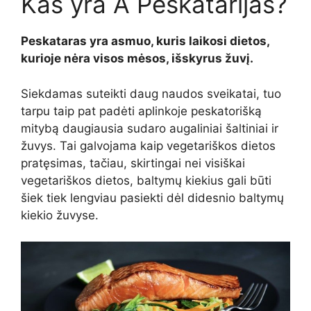
Kas yra
A
Peskatarijas?
Peskataras yra asmuo, kuris laikosi dietos,
kurioje nėra visos mėsos, išskyrus žuvį.
Siekdamas suteikti daug naudos sveikatai, tuo
tarpu
taip pat
padėti
aplinkoje peskatorišką
mitybą daugiausia sudaro augaliniai šaltiniai ir
žuvys. Tai galvojama kaip
vegetariškos dietos
pratęsimas, tačiau, skirtingai nei visiškai
vegetariškos dietos, baltymų kiekius gali būti
šiek tiek lengviau pasiekti dėl didesnio baltymų
kiekio žuvyse.