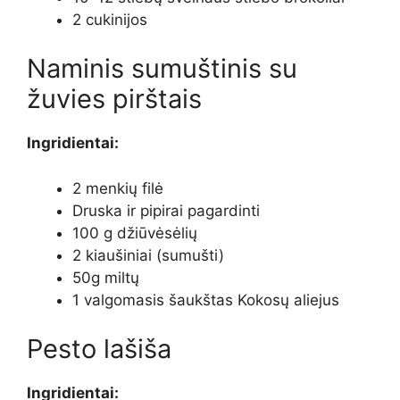
2 cukinijos
Naminis sumuštinis su
žuvies pirštais
Ingridientai:
2 menkių filė
Druska ir pipirai pagardinti
100 g džiūvėsėlių
2 kiaušiniai (sumušti)
50g miltų
1 valgomasis šaukštas Kokosų aliejus
Pesto lašiša
Ingridientai: