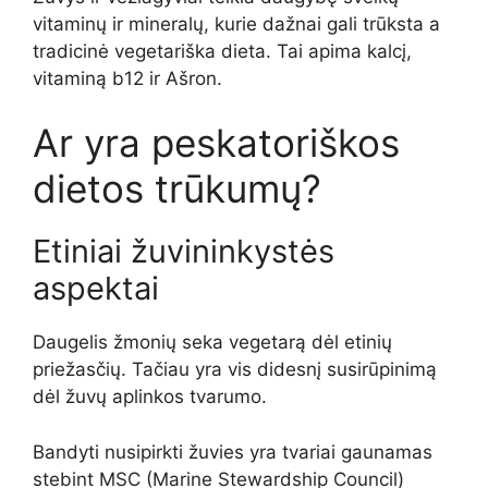
vitaminų ir mineralų, kurie dažnai gali
trūksta a
tradicinė vegetariška dieta
. Tai apima kalcį,
vitaminą b12 ir
Aš
ron.
Ar yra peskatoriškos
dietos trūkumų?
Etiniai žuvininkystės
aspektai
Daugelis žmonių seka vegetarą dėl etinių
priežasčių. Tačiau yra
vis didesnį susirūpinimą
dėl žuvų aplinkos tvarumo.
Bandyti
nusipirkti žuvies
yra tvariai gaunamas
stebint MSC (Marine Stewardship Council)