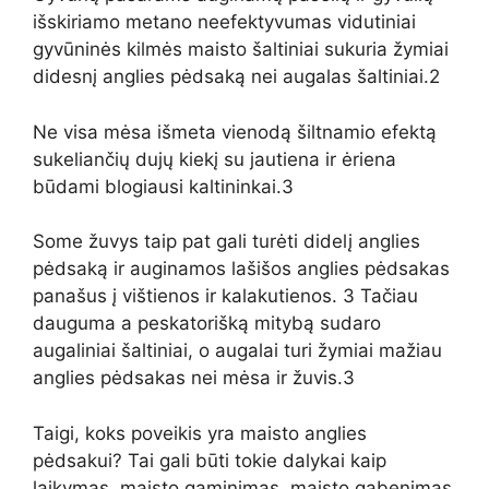
išskiriamo metano neefektyvumas
vidutiniai
gyvūninės kilmės maisto šaltiniai sukuria žymiai
didesnį anglies pėdsaką nei augalas
šaltiniai.2
Ne visa mėsa išmeta vienodą šiltnamio efektą
sukeliančių dujų kiekį su jautiena ir ėriena
būdami blogiausi kaltininkai.3
S
ome žuvys taip pat gali turėti didelį anglies
pėdsaką ir auginamos
lašišos anglies pėdsakas
panašus į vištienos ir kalakutienos. 3 Tačiau
dauguma a
peskatorišką mitybą sudaro
augaliniai šaltiniai, o augalai turi žymiai mažiau
anglies
pėdsakas nei mėsa ir žuvis.3
Taigi, koks poveikis yra maisto anglies
pėdsakui? Tai gali būti tokie dalykai kaip
laikymas, maisto gaminimas,
maisto gabenimas