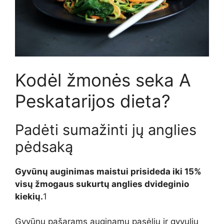
Kodėl žmonės seka
A
Peskatarijos dieta?
Padėti sumažinti jų anglies
pėdsaką
Gyvūnų auginimas maistui
prisideda
iki 15%
visų žmogaus sukurtų anglies dvideginio
kiekių.
1
Gyvūnų pašarams auginamų pasėlių ir gyvulių