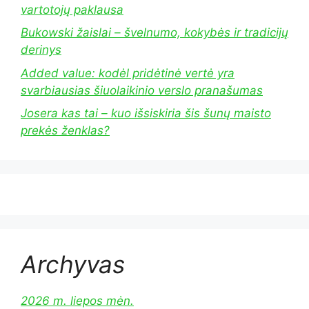
vartotojų paklausa
Bukowski žaislai – švelnumo, kokybės ir tradicijų
derinys
Added value: kodėl pridėtinė vertė yra
svarbiausias šiuolaikinio verslo pranašumas
Josera kas tai – kuo išsiskiria šis šunų maisto
prekės ženklas?
Archyvas
2026 m. liepos mėn.