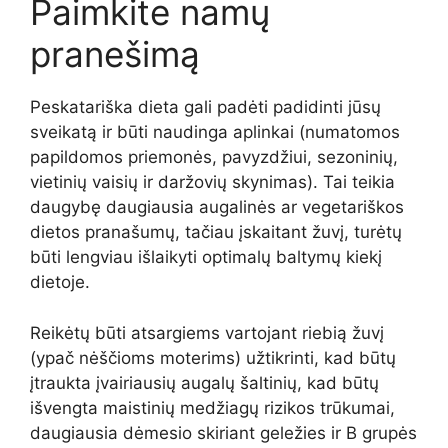
Paimkite namų
pranešimą
Peskatariška dieta gali padėti padidinti jūsų
sveikatą ir būti naudinga aplinkai
(numatomos
papildomos priemonės, pavyzdžiui, sezoninių,
vietinių vaisių ir daržovių skynimas).
Tai teikia
daugybę daugiausia augalinės ar vegetariškos
dietos pranašumų, tačiau
įskaitant žuvį, turėtų
būti lengviau išlaikyti optimalų baltymų kiekį
dietoje.
Reikėtų būti atsargiems vartojant riebią žuvį
(ypač nėščioms moterims)
užtikrinti, kad būtų
įtraukta įvairiausių augalų šaltinių, kad būtų
išvengta maistinių medžiagų rizikos
trūkumai,
daugiausia dėmesio skiriant geležies ir B grupės