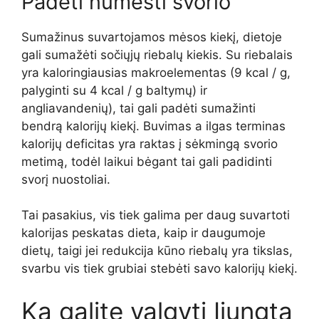
Padėti numesti svorio
Sumažinus suvartojamos mėsos kiekį, dietoje
gali sumažėti sočiųjų riebalų kiekis. Su riebalais
yra kaloringiausias makroelementas (9 kcal / g,
palyginti su 4 kcal / g baltymų)
ir
angliavandenių), tai gali padėti sumažinti
bendrą kalorijų kiekį. Buvimas a
ilgas terminas
kalorijų deficitas yra raktas į sėkmingą svorio
metimą, todėl laikui bėgant tai gali padidinti
svorį
nuostoliai.
Tai pasakius, vis tiek galima per daug suvartoti
kalorijas
peskatas
dieta, kaip ir daugumoje
dietų,
taigi jei redukcija
kūno riebalų yra tikslas,
svarbu vis tiek
grubiai
stebėti savo kalorijų kiekį.
Ką galite valgyti
Įjungta