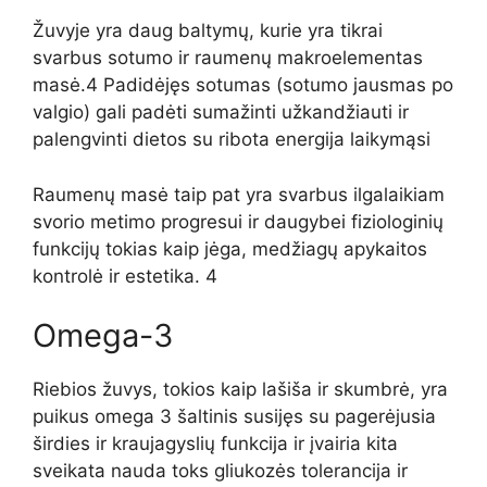
Žuvyje yra daug baltymų, kurie yra tikrai
svarbus sotumo ir raumenų makroelementas
masė.4 Padidėjęs sotumas (sotumo jausmas po
valgio) gali padėti sumažinti
užkandžiauti ir
palengvinti dietos su ribota energija laikymąsi
Raumenų masė taip pat yra
svarbus ilgalaikiam
svorio metimo progresui ir daugybei fiziologinių
funkcijų
tokias kaip jėga, medžiagų apykaitos
kontrolė ir estetika. 4
Omega-3
Riebios žuvys, tokios kaip lašiša ir skumbrė, yra
puikus omega 3 šaltinis
susijęs su pagerėjusia
širdies ir kraujagyslių funkcija ir įvairia kita
sveikata
nauda
toks
gliukozės tolerancija ir