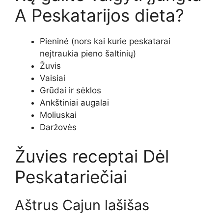
A
Peskatarijos dieta?
Pieninė (nors kai kurie peskatarai
neįtraukia pieno šaltinių)
Žuvis
Vaisiai
Grūdai ir sėklos
Ankštiniai augalai
Moliuskai
Daržovės
Žuvies receptai
Dėl
Peskatariečiai
Aštrus Cajun lašišas