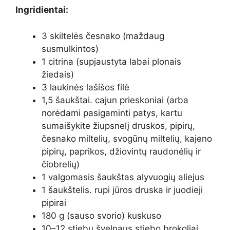
Ingridientai:
3 skiltelės česnako (maždaug
susmulkintos)
1 citrina (supjaustyta labai plonais
žiedais)
3 laukinės lašišos filė
1,5 šaukštai. cajun prieskoniai (arba
norėdami pasigaminti patys, kartu
sumaišykite žiupsnelį druskos, pipirų,
česnako miltelių, svogūnų miltelių, kajeno
pipirų, paprikos, džiovintų raudonėlių ir
čiobrelių)
1 valgomasis šaukštas alyvuogių aliejus
1 šaukštelis. rupi jūros druska ir juodieji
pipirai
180 g (sauso svorio) kuskuso
10–12 stiebų švelnaus stiebo brokoliai